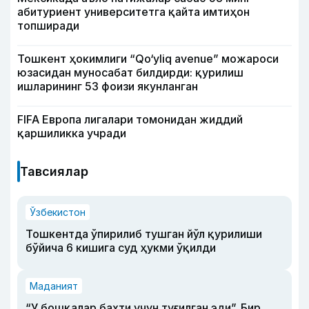
абитуриент университетга қайта имтиҳон
топширади
Тошкент ҳокимлиги “Qo‘yliq avenue” можароси
юзасидан муносабат билдирди: қурилиш
ишларининг 53 фоизи якунланган
FIFA Европа лигалари томонидан жиддий
қаршиликка учради
Тавсиялар
Ўзбекистон
Тошкентда ўпирилиб тушган йўл қурилиши
бўйича 6 кишига суд ҳукми ўқилди
Маданият
“У бошқалар бахти учун туғилган эди”. Бир