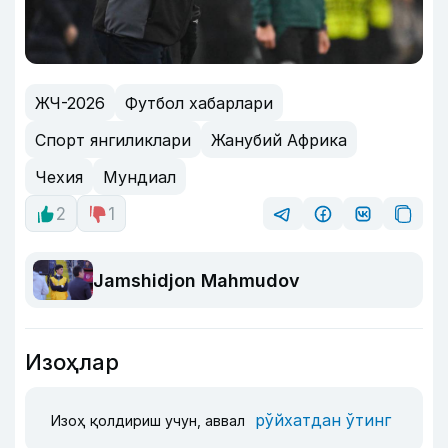
ЖЧ-2026
Футбол хабарлари
Спорт янгиликлари
Жанубий Африка
Чехия
Мундиал
2
1
Jamshidjon Mahmudov
Изоҳлар
рўйхатдан ўтинг
Изоҳ қолдириш учун, аввал