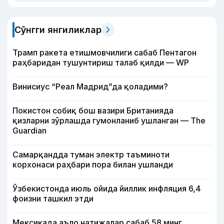
Сўнгги янгиликлар
Трамп ракета етишмовчилиги сабаб Пентагон
раҳбаридан тушунтириш талаб қилди — WP
Винисиус “Реал Мадрид”да қоладими?
Покистон собиқ бош вазири Британияда
қизларни зўрлашда гумонланиб ушланган — The
Guardian
Самарқандда туман электр таъминоти
корхонаси раҳбари пора билан ушланди
Ўзбекистонда июль ойида йиллик инфляция 6,4
фоизни ташкил этди
Мексикада аъло натижалар сабаб 58 минг