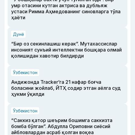
умр отасини кутган актриса ва дубльяж
устаси Римма Аҳмедованинг синовларга тўла
ҳаёти
Дунё
“Бир оз секинлашиш керак”. Мутахассислар
инсоният сунъий интеллектни бошқара олмай
қолишидан хавотир билдирди
Ўзбекистон
Андижонда Tracker’га 21 нафар боғча
боласини жойлаб, ЙТҲ содир этган аёлга суд
ҳукми ўқилди
Ўзбекистон
“Саккиз қатор шеърим бошимга саккизта
бомба бўлган”. Абдулла Ориповни сиёсий
айбловлардан асраб қолган воқеа