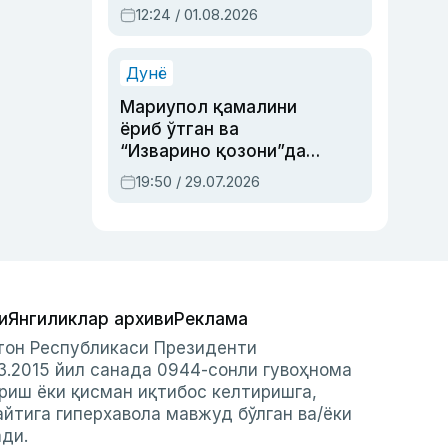
Абдулла Ориповни
12:24 / 01.08.2026
сиёсий айбловлардан
асраб қолган воқеа
Дунё
Мариупол қамалини
ёриб ўтган ва
“Изварино қозони”дан
чиққан қаҳрамон —
19:50 / 29.07.2026
Украина армияси бош
қўмондони Драпатий
ҳақида
и
Янгиликлар архиви
Реклама
стон Республикаси Президенти
3.2015 йил санада 0944-сонли гувоҳнома
риш ёки қисман иқтибос келтиришга,
айтига гиперхавола мавжуд бўлган ва/ёки
ади.