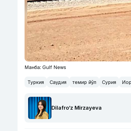
Манба: Gulf News
Туркия
Саудия
темир йўл
Сурия
Иор
Dilafro‘z Mirzayeva