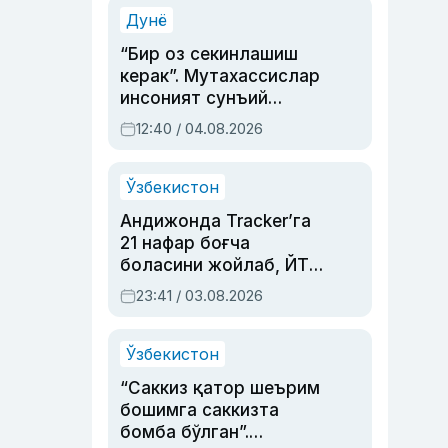
синовларга тўла ҳаёти
Дунё
“Бир оз секинлашиш
керак”. Мутахассислар
инсоният сунъий
интеллектни бошқара
12:40 / 04.08.2026
олмай қолишидан
хавотир билдирди
Ўзбекистон
Андижонда Tracker’га
21 нафар боғча
боласини жойлаб, ЙТҲ
содир этган аёлга суд
23:41 / 03.08.2026
ҳукми ўқилди
Ўзбекистон
“Саккиз қатор шеърим
бошимга саккизта
бомба бўлган”.