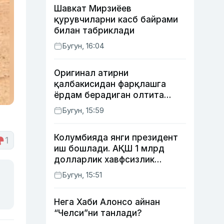
Шавкат Мирзиёев
қурувчиларни касб байрами
билан табриклади
Бугун, 16:04
Оригинал атирни
қалбакисидан фарқлашга
ёрдам берадиган олтита
лайфҳак
Бугун, 15:59
Колумбияда янги президент
1
иш бошлади. АҚШ 1 млрд
долларлик хавфсизлик
ёрдами бермоқчи
Бугун, 15:51
Нега Хаби Алонсо айнан
“Челси”ни танлади?