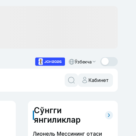
Ўзбекча
Кабинет
Сўнгги
янгиликлар
Лионель Мессининг отаси