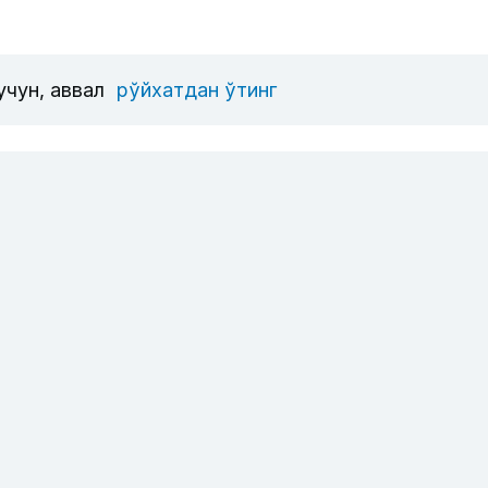
учун, аввал
рўйхатдан ўтинг