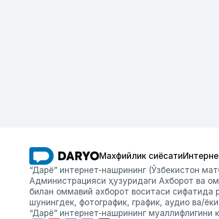
Махфийлик сиёсати
Интерне
“Дарё” интернет-нашрининг (Ўзбекистон мат
Администрацияси ҳузуридаги Ахборот ва ом
билан оммавий ахборот воситаси сифатида р
шунингдек, фотографик, график, аудио ва/ёк
“Дарё” интернет-нашрининг муаллифлигини к