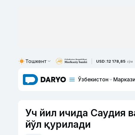
Тошкент
USD :
12 178,85
сўм
Ўзбекистон
Маркази
Уч йил ичида Саудия в
йўл қурилади