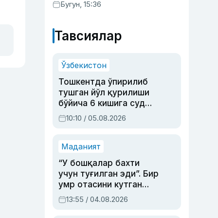
Бугун, 15:36
Тавсиялар
Ўзбекистон
Тошкентда ўпирилиб
тушган йўл қурилиши
бўйича 6 кишига суд
ҳукми ўқилди
10:10 / 05.08.2026
Маданият
“У бошқалар бахти
учун туғилган эди”. Бир
умр отасини кутган
актриса ва дубльяж
13:55 / 04.08.2026
устаси Римма
Аҳмедованинг