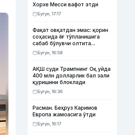
Хорхе Месси вафот этди
Бугун, 17:17
Фақат овқатдан эмас: қорин
соҳасида ёғ тўпланишига
сабаб бўлувчи олтита
зарарли одат
Бугун, 16:58
АҚШ суди Трампнинг Оқ уйда
400 млн долларлик бал зали
қуришини блоклади
Бугун, 16:36
Расман. Беҳруз Каримов
Европа жамоасига ўтди
Бугун, 16:17