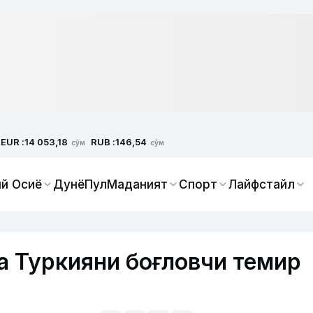
EUR :
RUB :
14 053,18
146,54
сўм
сўм
й Осиё
Дунё
Пул
Маданият
Спорт
Лайфстайл
а Туркияни боғловчи темир