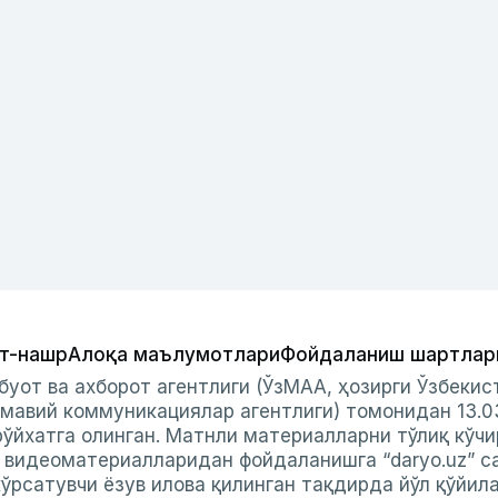
т-нашр
Алоқа маълумотлари
Фойдаланиш шартлар
буот ва ахборот агентлиги (ЎзМАА, ҳозирги Ўзбеки
мавий коммуникациялар агентлиги) томонидан 13.0
ўйхатга олинган. Матнли материалларни тўлиқ кўчи
и видеоматериалларидан фойдаланишга “daryo.uz” с
ўрсатувчи ёзув илова қилинган тақдирда йўл қўйил