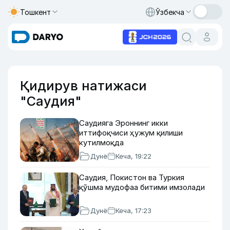
Тошкент
Ўзбекча
Қидирув натижаси
"Саудия"
Саудияга Эроннинг икки
иттифоқчиси ҳужум қилиши
кутилмоқда
Дунё
Кеча, 19:22
Саудия, Покистон ва Туркия
қўшма мудофаа битими имзолади
Дунё
Кеча, 17:23