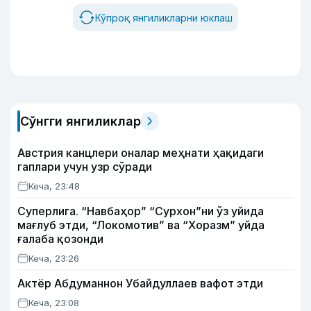
Кўпроқ янгиликларни юклаш
Сўнгги янгиликлар
Австрия канцлери оналар меҳнати ҳақидаги
гаплари учун узр сўради
Кеча, 23:48
Суперлига. “Навбаҳор” “Сурхон”ни ўз уйида
мағлуб этди, “Локомотив” ва “Хоразм” уйда
ғалаба қозонди
Кеча, 23:26
Актёр Абду­маннон Убайдуллаев вафот этди
Кеча, 23:08