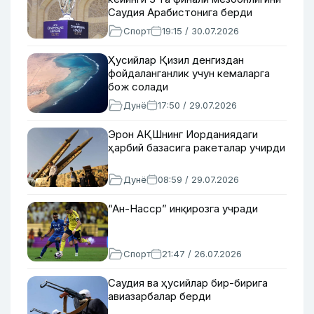
Саудия Арабистонига берди
Спорт
19:15 / 30.07.2026
Ҳусийлар Қизил денгиздан
фойдаланганлик учун кемаларга
бож солади
Дунё
17:50 / 29.07.2026
Эрон АҚШнинг Иорданиядаги
ҳарбий базасига ракеталар учирди
Дунё
08:59 / 29.07.2026
“Ан-Насср” инқирозга учради
Спорт
21:47 / 26.07.2026
Саудия ва ҳусийлар бир-бирига
авиазарбалар берди