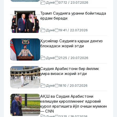
Дунё
07:12 / 23.07.2026
Трамп Саудияга уранни бойитишда
ёрдам беради
Дунё
19:41 / 22.07.2026
Ҳусийлар Саудияга қарши денгиз
блокадаси жорий этди
Дунё
21:25 / 20.07.2026
Саудия Арабистони бир йиллик
умра визаси жорий этди
Дунё
18:10 / 20.07.2026
АҚШ ва Саудия Арабистони
келишуви қиролликнинг ядровий
қурол яратишига йўл очиши мумкин
— CNN
Дунё
23:15 / 18.07.2026