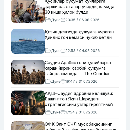
Ҳусийлар ҳукумат кучларига
қарши ракеталар учирди, камида
30 киши ҳалок бўлди
Дунё
23:35 / 06.08.2026
Қизил денгизда ҳужумга учраган
Ҳиндистон кемаси чўкиб кетди
Дунё
22:53 / 04.08.2026
Саудия Арабистони ҳусийларга
қарши йирик ҳарбий ҳужумга
тайёрланмоқда — The Guardian
Дунё
19:47 / 31.07.2026
АҚШ–Саудия ядровий келишуви:
Вашингтон Яқин Шарқдаги
стратегиясини ўзгартиряптими?
Дунё
17:54 / 31.07.2026
ОФК Элит ОЧЛ мусобақасининг
кейинги 3 та финали мезбонлигини