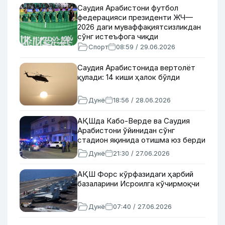
Саудия Арабистони футбол
федерацияси президенти ЖЧ—
2026 даги муваффақиятсизликдан
сўнг истеъфога чиқди
Спорт
08:59 / 29.06.2026
Саудия Арабистонида вертолёт
қулади: 14 киши ҳалок бўлди
Дунё
18:56 / 28.06.2026
АҚШда Кабо-Верде ва Саудия
Арабистони ўйинидан сўнг
стадион яқинида отишма юз берди
Дунё
21:30 / 27.06.2026
АҚШ Форс кўрфазидаги ҳарбий
базаларини Исроилга кўчирмоқчи
Дунё
07:40 / 27.06.2026