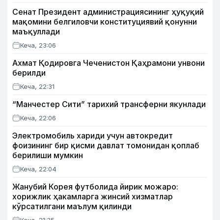
Сенат Президент администрациясининг ҳуқуқий
мақомини белгиловчи конституциявий қонунни
маъқуллади
Кеча, 23:06
Ахмат Қодировга Чеченистон Қаҳрамони унвони
берилди
Кеча, 22:31
“Манчестер Сити” тарихий трансферни якунлади
Кеча, 22:06
Электромобиль хариди учун автокредит
фоизининг бир қисми давлат томонидан қоплаб
берилиши мумкин
Кеча, 22:04
Жанубий Корея футболида йирик можаро:
хорижлик ҳакамларга жинсий хизматлар
кўрсатилгани маълум қилинди