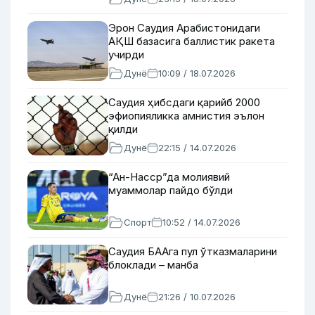
Эрон Саудия Арабистонидаги
АҚШ базасига баллистик ракета
учирди
Дунё
10:09 / 18.07.2026
Саудия ҳибсдаги қарийб 2000
эфиопияликка амнистия эълон
қилди
Дунё
22:15 / 14.07.2026
“Ан-Насср”да молиявий
муаммолар пайдо бўлди
Спорт
10:52 / 14.07.2026
Саудия БААга пул ўтказмаларини
блоклади – манба
Дунё
21:26 / 10.07.2026