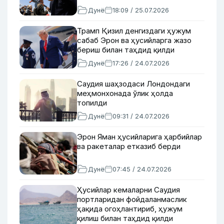
Дунё
18:09 / 25.07.2026
Трамп Қизил денгиздаги ҳужум
сабаб Эрон ва ҳусийларга жазо
бериш билан таҳдид қилди
Дунё
17:26 / 24.07.2026
Саудия шаҳзодаси Лондондаги
меҳмонхонада ўлик ҳолда
топилди
Дунё
09:31 / 24.07.2026
Эрон Яман ҳусийларига ҳарбийлар
ва ракеталар етказиб берди
Дунё
07:45 / 24.07.2026
Ҳусийлар кемаларни Саудия
портларидан фойдаланмаслик
ҳақида огоҳлантириб, ҳужум
қилиш билан таҳдид қилди