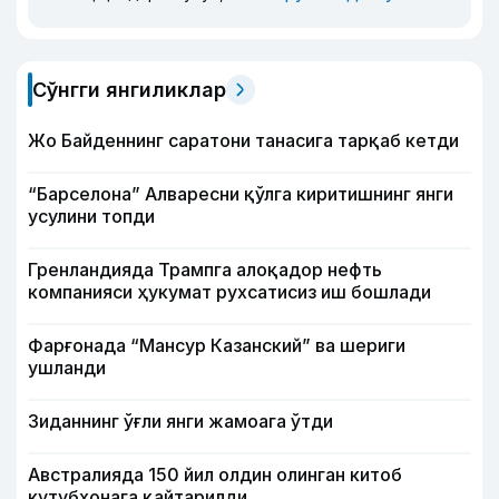
Сўнгги янгиликлар
Жо Байденнинг саратони танасига тарқаб кетди
“Барселона” Алваресни қўлга киритишнинг янги
усулини топди
Гренландияда Трампга алоқадор нефть
компанияси ҳукумат рухсатисиз иш бошлади
Фарғонада “Мансур Казанский” ва шериги
ушланди
Зиданнинг ўғли янги жамоага ўтди
Австралияда 150 йил олдин олинган китоб
кутубхонага қайтарилди