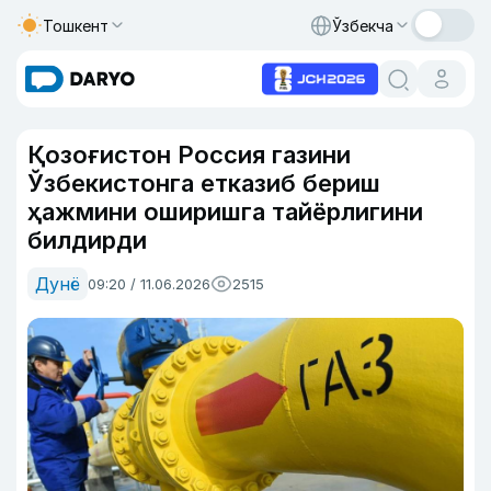
Тошкент
Ўзбекча
Қозоғистон Россия газини
Ўзбекистонга етказиб бериш
ҳажмини оширишга тайёрлигини
билдирди
Дунё
09:20 / 11.06.2026
2515