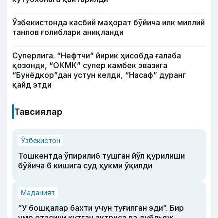
Ўзбекистонда касбий маҳорат бўйича илк миллий
танлов ғолиблари аниқланди
Суперлига. “Нефтчи” йирик ҳисобда ғалаба
қозонди, “ОКМК” супер камбек эвазига
“Бунёдкор”дан устун келди, “Насаф” дуранг
қайд этди
Тавсиялар
Ўзбекистон
Тошкентда ўпирилиб тушган йўл қурилиши
бўйича 6 кишига суд ҳукми ўқилди
Маданият
“У бошқалар бахти учун туғилган эди”. Бир
умр отасини кутган актриса ва дубльяж