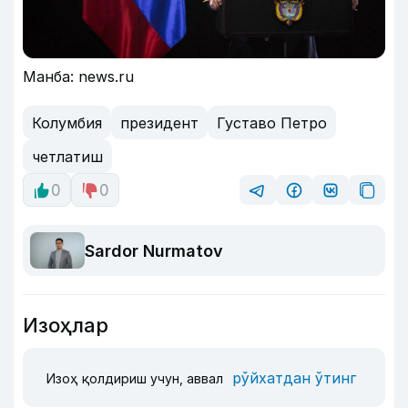
Манба: news.ru
Колумбия
президент
Густаво Петро
четлатиш
0
0
Sardor Nurmatov
Изоҳлар
рўйхатдан ўтинг
Изоҳ қолдириш учун, аввал