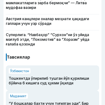
мамлакатларига зарба бермоқчи” — Литва
мудофаа вазири
Австрия канцлери оналар меҳнати ҳақидаги
гаплари учун узр сўради
Суперлига. “Навбаҳор” “Сурхон”ни ўз уйида
мағлуб этди, “Локомотив” ва “Хоразм” уйда
ғалаба қозонди
Тавсиялар
Ўзбекистон
Тошкентда ўпирилиб тушган йўл қурилиши
бўйича 6 кишига суд ҳукми ўқилди
Маданият
“У бошқалар бахти учун туғилган эди”. Бир