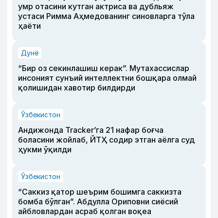
умр отасини кутган актриса ва дубльяж
устаси Римма Аҳмедованинг синовларга тўла
ҳаёти
Дунё
“Бир оз секинлашиш керак”. Мутахассислар
инсоният сунъий интеллектни бошқара олмай
қолишидан хавотир билдирди
Ўзбекистон
Андижонда Tracker’га 21 нафар боғча
боласини жойлаб, ЙТҲ содир этган аёлга суд
ҳукми ўқилди
Ўзбекистон
“Саккиз қатор шеърим бошимга саккизта
бомба бўлган”. Абдулла Ориповни сиёсий
айбловлардан асраб қолган воқеа