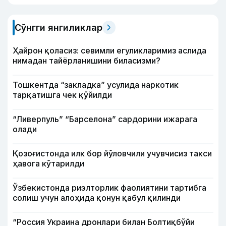
Сўнгги янгиликлар
Ҳайрон қоласиз: севимли егуликларимиз аслида
нимадан тайёрланишини биласизми?
Тошкентда “закладка” усулида наркотик
тарқатишга чек қўйилди
“Ливерпуль” “Барселона” сардорини ижарага
олади
Қозоғистонда илк бор йўловчили учувчисиз такси
ҳавога кўтарилди
Ўзбекистонда риэлторлик фаолиятини тартибга
солиш учун алоҳида қонун қабул қилинди
“Россия Украина дронлари билан Болтиқбўйи