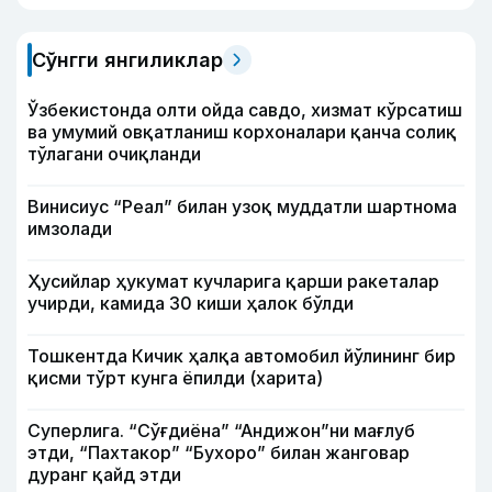
Сўнгги янгиликлар
Ўзбекистонда олти ойда савдо, хизмат кўрсатиш
ва умумий овқатланиш корхоналари қанча солиқ
тўлагани очиқланди
Винисиус “Реал” билан узоқ муддатли шартнома
имзолади
Ҳусийлар ҳукумат кучларига қарши ракеталар
учирди, камида 30 киши ҳалок бўлди
Тошкентда Кичик ҳалқа автомобил йўлининг бир
қисми тўрт кунга ёпилди (харита)
Суперлига. “Сўғдиёна” “Андижон”ни мағлуб
этди, “Пахтакор” “Бухоро” билан жанговар
дуранг қайд этди