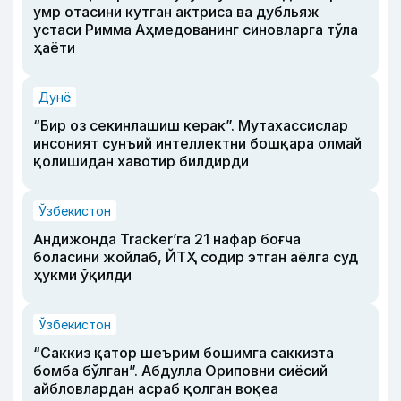
умр отасини кутган актриса ва дубльяж
устаси Римма Аҳмедованинг синовларга тўла
ҳаёти
Дунё
“Бир оз секинлашиш керак”. Мутахассислар
инсоният сунъий интеллектни бошқара олмай
қолишидан хавотир билдирди
Ўзбекистон
Андижонда Tracker’га 21 нафар боғча
боласини жойлаб, ЙТҲ содир этган аёлга суд
ҳукми ўқилди
Ўзбекистон
“Саккиз қатор шеърим бошимга саккизта
бомба бўлган”. Абдулла Ориповни сиёсий
айбловлардан асраб қолган воқеа