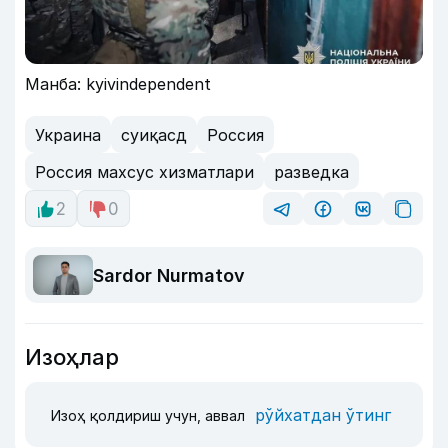
Манба: kyivindependent
Украина
суиқасд
Россия
Россия махсус хизматлари
разведка
2
0
Sardor Nurmatov
Изоҳлар
рўйхатдан ўтинг
Изоҳ қолдириш учун, аввал