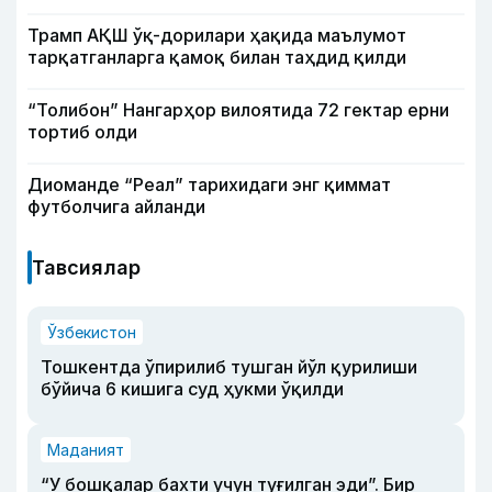
Трамп АҚШ ўқ-дорилари ҳақида маълумот
тарқатганларга қамоқ билан таҳдид қилди
“Толибон” Нангарҳор вилоятида 72 гектар ерни
тортиб олди
Диоманде “Реал” тарихидаги энг қиммат
футболчига айланди
Тавсиялар
Ўзбекистон
Тошкентда ўпирилиб тушган йўл қурилиши
бўйича 6 кишига суд ҳукми ўқилди
Маданият
“У бошқалар бахти учун туғилган эди”. Бир