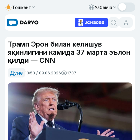
Тошкент
Ўзбекча
Трамп Эрон билан келишув
яқинлигини камида 37 марта эълон
қилди — CNN
Дунё
13:53 / 09.06.2026
1737