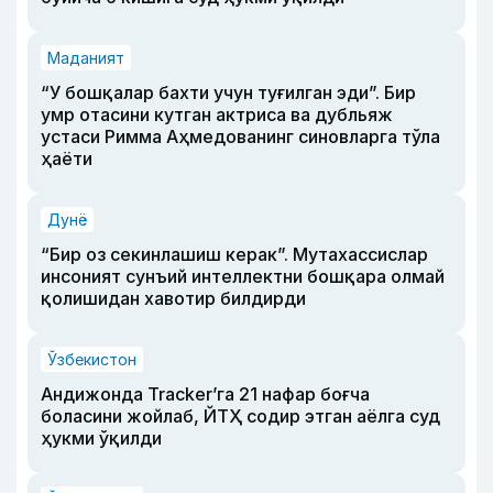
Маданият
“У бошқалар бахти учун туғилган эди”. Бир
умр отасини кутган актриса ва дубльяж
устаси Римма Аҳмедованинг синовларга тўла
ҳаёти
Дунё
“Бир оз секинлашиш керак”. Мутахассислар
инсоният сунъий интеллектни бошқара олмай
қолишидан хавотир билдирди
Ўзбекистон
Андижонда Tracker’га 21 нафар боғча
боласини жойлаб, ЙТҲ содир этган аёлга суд
ҳукми ўқилди