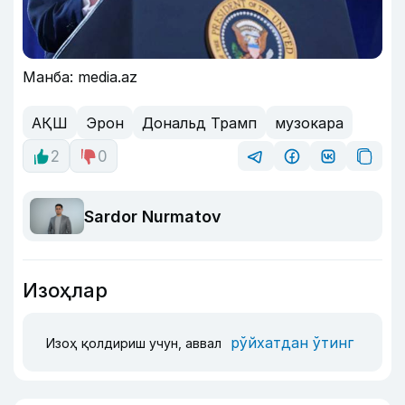
Манба: media.az
АҚШ
Эрон
Дональд Трамп
музокара
2
0
Sardor Nurmatov
Изоҳлар
рўйхатдан ўтинг
Изоҳ қолдириш учун, аввал