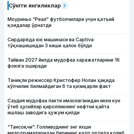
Сўнгги янгиликлар
Моуриньо “Реал” футболчилари учун қатъий
қоидалар ўрнатди
Сирдарёда юк машинаси ва Captiva
тўқнашишидан 3 киши ҳалок бўлди
Тайван 2027 йилда мудофаа харажатларини 16
фоизга оширади
Таниқли режиссёр Кристофер Нолан ҳақида
кўпчилик билмайдиган 6 та қизиқарли факт
Саудия мудофаа пакти имзолаганидан икки кун
ўтиб ҳусийлар қиролликнинг нефтни қайта
ишлаш заводига ҳужум қилди
“Тансоқчи”: Голливуднинг энг яхши
мелодрамаларидан бирининг кадр ортида қолиб