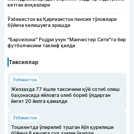
кетган воқеалари
Ўзбекистон ва Қирғизистон пенсия тўловлари
бўйича келишувга эришди
“Барселона” Родри учун “Манчестер Сити”га бир
футболчисини таклиф қилди
Тавсиялар
Ўзбекистон
Жиззахда 77 ёшли таксичини қўй сотиб олиш
баҳонасида яйловга олиб бориб ўлдирган
йигит 20 йилга қамалди
Ўзбекистон
Тошкентда ўпирилиб тушган йўл қурилиши
бўйича 6 кишига суд ҳукми ўқилди