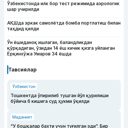
Ўзбекистонда илк бор тест режимида аэрологик
шар учирилди
АҚШда эркак самолётда бомба портлатиш билан
таҳдид қилди
Ўн ёшиданоқ ишлаган, баландликдан
қўрқадиган, ўзидан 14 ёш кичик қизга уйланган
Ёрқинхўжа Умаров 34 ёшда
Тавсиялар
Ўзбекистон
Тошкентда ўпирилиб тушган йўл қурилиши
бўйича 6 кишига суд ҳукми ўқилди
Маданият
“У бошқалар бахти учун туғилган эди”. Бир