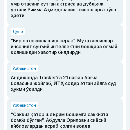
умр отасини кутган актриса ва дубльяж
устаси Римма Аҳмедованинг синовларга тўла
ҳаёти
Дунё
“Бир оз секинлашиш керак”. Мутахассислар
инсоният сунъий интеллектни бошқара олмай
қолишидан хавотир билдирди
Ўзбекистон
Андижонда Tracker’га 21 нафар боғча
боласини жойлаб, ЙТҲ содир этган аёлга суд
ҳукми ўқилди
Ўзбекистон
“Саккиз қатор шеърим бошимга саккизта
бомба бўлган”. Абдулла Ориповни сиёсий
айбловлардан асраб қолган воқеа