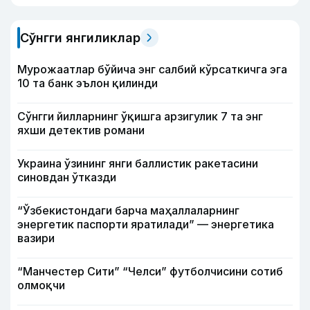
Сўнгги янгиликлар
Мурожаатлар бўйича энг салбий кўрсаткичга эга
10 та банк эълон қилинди
Сўнгги йилларнинг ўқишга арзигулик 7 та энг
яхши детектив романи
Украина ўзининг янги баллистик ракетасини
синовдан ўтказди
“Ўзбекистондаги барча маҳаллаларнинг
энергетик паспорти яратилади” — энергетика
вазири
“Манчестер Сити” “Челси” футболчисини сотиб
олмоқчи