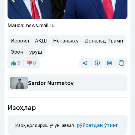
Манба: news.mail.ru
Исроил
АҚШ
Нетаньяху
Дональд Трамп
Эрон
уруш
3
0
Sardor Nurmatov
Изоҳлар
рўйхатдан ўтинг
Изоҳ қолдириш учун, аввал