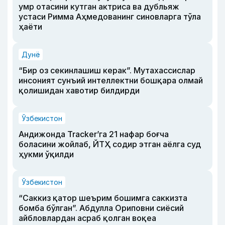
умр отасини кутган актриса ва дубльяж
устаси Римма Аҳмедованинг синовларга тўла
ҳаёти
Дунё
“Бир оз секинлашиш керак”. Мутахассислар
инсоният сунъий интеллектни бошқара олмай
қолишидан хавотир билдирди
Ўзбекистон
Андижонда Tracker’га 21 нафар боғча
боласини жойлаб, ЙТҲ содир этган аёлга суд
ҳукми ўқилди
Ўзбекистон
“Саккиз қатор шеърим бошимга саккизта
бомба бўлган”. Абдулла Ориповни сиёсий
айбловлардан асраб қолган воқеа