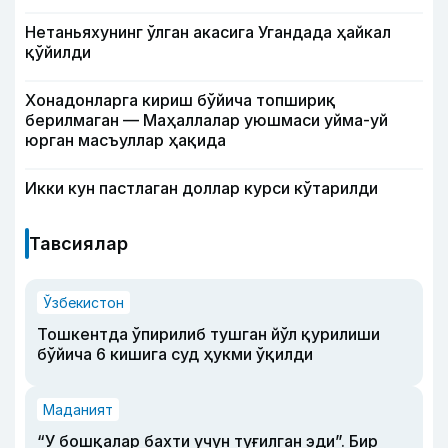
Нетаньяхунинг ўлган акасига Угандада ҳайкал
қўйилди
Хонадонларга кириш бўйича топшириқ
берилмаган — Маҳаллалар уюшмаси уйма-уй
юрган масъуллар ҳақида
Икки кун пастлаган доллар курси кўтарилди
Тавсиялар
Ўзбекистон
Тошкентда ўпирилиб тушган йўл қурилиши
бўйича 6 кишига суд ҳукми ўқилди
Маданият
“У бошқалар бахти учун туғилган эди”. Бир