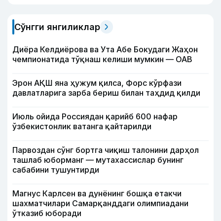
Сўнгги янгиликлар
Диёра Келдиёрова ва Ута Абе Бокудаги Жаҳон
чемпионатида тўқнаш келиши мумкин — ОАВ
Эрон АҚШ яна ҳужум қилса, Форс кўрфази
давлатларига зарба бериш билан таҳдид қилди
Июль ойида Россиядан қарийб 600 нафар
ўзбекистонлик ватанга қайтарилди
Парвоздан сўнг бортга чиқиш талонини дарҳол
ташлаб юборманг — мутахассислар бунинг
сабабини тушунтирди
Магнус Карлсен ва дунёнинг бошқа етакчи
шахматчилари Самарқанддаги олимпиадани
ўтказиб юборади