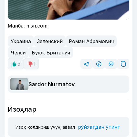
Манба: msn.com
Украина
Зеленский
Роман Абрамович
Челси
Буюк Британия
5
1
Sardor Nurmatov
Изоҳлар
рўйхатдан ўтинг
Изоҳ қолдириш учун, аввал