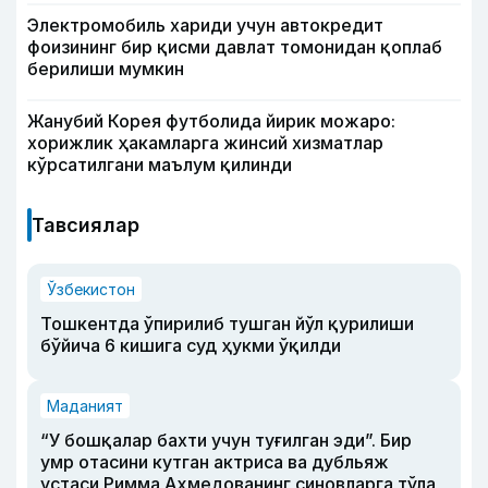
Электромобиль хариди учун автокредит
фоизининг бир қисми давлат томонидан қоплаб
берилиши мумкин
Жанубий Корея футболида йирик можаро:
хорижлик ҳакамларга жинсий хизматлар
кўрсатилгани маълум қилинди
Тавсиялар
Ўзбекистон
Тошкентда ўпирилиб тушган йўл қурилиши
бўйича 6 кишига суд ҳукми ўқилди
Маданият
“У бошқалар бахти учун туғилган эди”. Бир
умр отасини кутган актриса ва дубльяж
устаси Римма Аҳмедованинг синовларга тўла