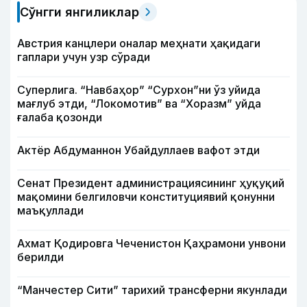
Сўнгги янгиликлар
Австрия канцлери оналар меҳнати ҳақидаги
гаплари учун узр сўради
Суперлига. “Навбаҳор” “Сурхон”ни ўз уйида
мағлуб этди, “Локомотив” ва “Хоразм” уйда
ғалаба қозонди
Актёр Абду­маннон Убайдуллаев вафот этди
Сенат Президент администрациясининг ҳуқуқий
мақомини белгиловчи конституциявий қонунни
маъқуллади
Ахмат Қодировга Чеченистон Қаҳрамони унвони
берилди
“Манчестер Сити” тарихий трансферни якунлади