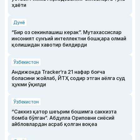
ҳаёти
Дунё
“Бир оз секинлашиш керак”. Мутахассислар
инсоният сунъий интеллектни бошқара олмай
қолишидан хавотир билдирди
Ўзбекистон
Андижонда Tracker’га 21 нафар боғча
боласини жойлаб, ЙТҲ содир этган аёлга суд
ҳукми ўқилди
Ўзбекистон
“Саккиз қатор шеърим бошимга саккизта
бомба бўлган”. Абдулла Ориповни сиёсий
айбловлардан асраб қолган воқеа