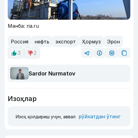
Манба: ria.ru
Россия
нефть
экспорт
Ҳормуз
Эрон
3
2
Sardor Nurmatov
Изоҳлар
рўйхатдан ўтинг
Изоҳ қолдириш учун, аввал