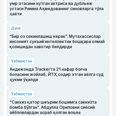
умр отасини кутган актриса ва дубльяж
устаси Римма Аҳмедованинг синовларга тўла
ҳаёти
Дунё
“Бир оз секинлашиш керак”. Мутахассислар
инсоният сунъий интеллектни бошқара олмай
қолишидан хавотир билдирди
Ўзбекистон
Андижонда Tracker’га 21 нафар боғча
боласини жойлаб, ЙТҲ содир этган аёлга суд
ҳукми ўқилди
Ўзбекистон
“Саккиз қатор шеърим бошимга саккизта
бомба бўлган”. Абдулла Ориповни сиёсий
айбловлардан асраб қолган воқеа