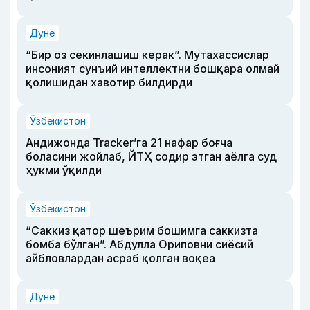
Дунё
“Бир оз секинлашиш керак”. Мутахассислар
инсоният сунъий интеллектни бошқара олмай
қолишидан хавотир билдирди
Ўзбекистон
Андижонда Tracker’га 21 нафар боғча
боласини жойлаб, ЙТҲ содир этган аёлга суд
ҳукми ўқилди
Ўзбекистон
“Саккиз қатор шеърим бошимга саккизта
бомба бўлган”. Абдулла Ориповни сиёсий
айбловлардан асраб қолган воқеа
Дунё