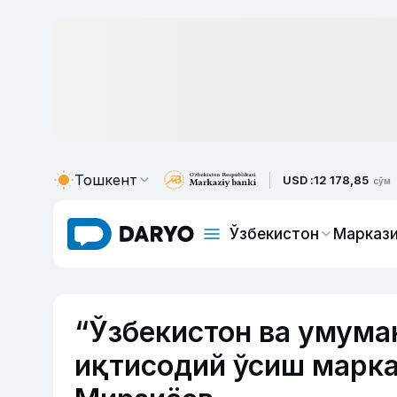
Тошкент
USD :
12 178,85
сўм
Ўзбекистон
Маркази
“Ўзбекистон ва умума
иқтисодий ўсиш марк