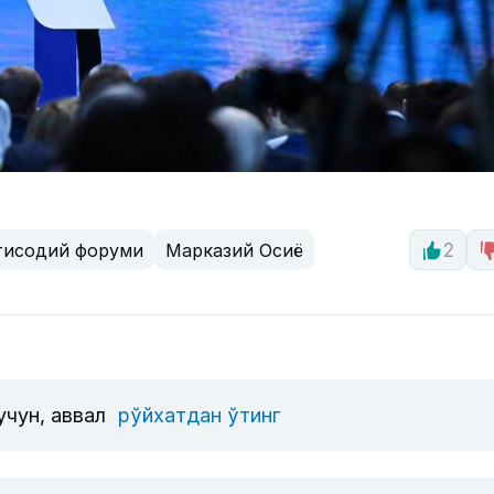
қтисодий форуми
Марказий Осиё
2
учун, аввал
рўйхатдан ўтинг