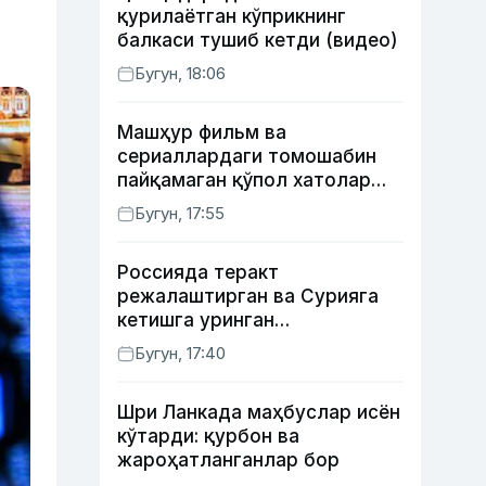
қурилаётган кўприкнинг
балкаси тушиб кетди (видео)
Бугун, 18:06
Машҳур фильм ва
сериаллардаги томошабин
пайқамаган қўпол хатолар
(фото)
Бугун, 17:55
Россияда теракт
режалаштирган ва Сурияга
кетишга уринган
сурхондарёлик 4 нафар йигит
Бугун, 17:40
қамалди
Шри Ланкада маҳбуслар исён
кўтарди: қурбон ва
жароҳатланганлар бор