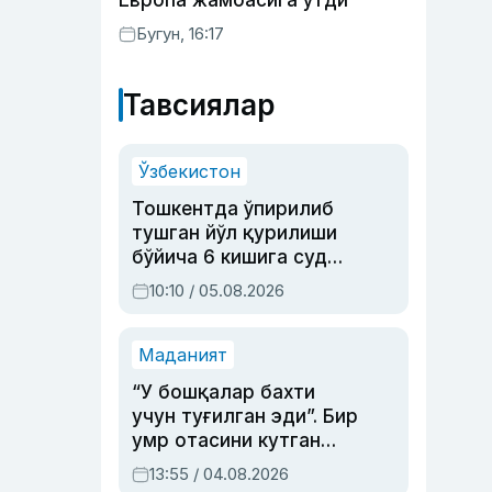
Европа жамоасига ўтди
Бугун, 16:17
Тавсиялар
Ўзбекистон
Тошкентда ўпирилиб
тушган йўл қурилиши
бўйича 6 кишига суд
ҳукми ўқилди
10:10 / 05.08.2026
Маданият
“У бошқалар бахти
учун туғилган эди”. Бир
умр отасини кутган
актриса ва дубльяж
13:55 / 04.08.2026
устаси Римма