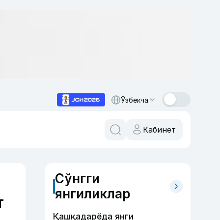
Ўзбекча
Кабинет
Сўнгги
янгиликлар
т
Қашқадарёда янги