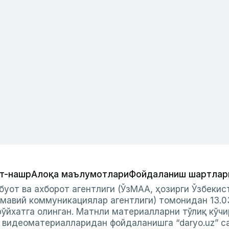
т-нашр
Алоқа маълумотлари
Фойдаланиш шартлар
буот ва ахборот агентлиги (ЎзМАА, ҳозирги Ўзбеки
мавий коммуникациялар агентлиги) томонидан 13.0
ўйхатга олинган. Матнли материалларни тўлиқ кўчи
и видеоматериалларидан фойдаланишга “daryo.uz” с