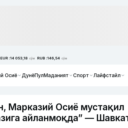
EUR :
RUB :
14 053,18
146,54
сўм
сўм
й Осиё
Дунё
Пул
Маданият
Спорт
Лайфстайл
н, Марказий Осиё мустақил
азига айланмоқда” — Шавка