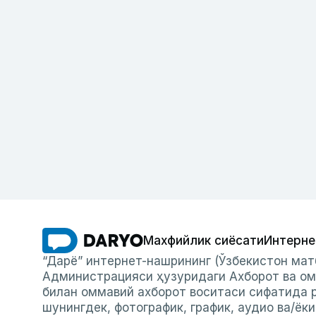
Махфийлик сиёсати
Интерне
“Дарё” интернет-нашрининг (Ўзбекистон мат
Администрацияси ҳузуридаги Ахборот ва ом
билан оммавий ахборот воситаси сифатида р
шунингдек, фотографик, график, аудио ва/ёк