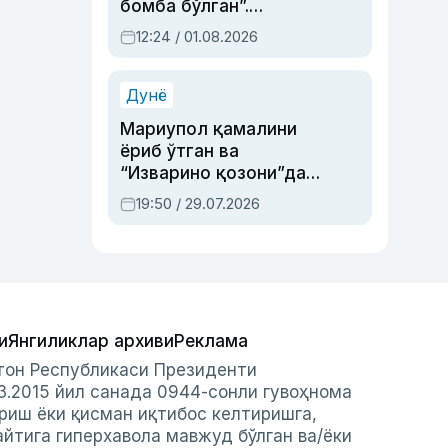
бомба бўлган”.
Абдулла Ориповни
12:24 / 01.08.2026
сиёсий айбловлардан
асраб қолган воқеа
Дунё
Мариупол қамалини
ёриб ўтган ва
“Изварино қозони”дан
чиққан қаҳрамон —
19:50 / 29.07.2026
Украина армияси бош
қўмондони Драпатий
ҳақида
и
Янгиликлар архиви
Реклама
стон Республикаси Президенти
3.2015 йил санада 0944-сонли гувоҳнома
риш ёки қисман иқтибос келтиришга,
айтига гиперхавола мавжуд бўлган ва/ёки