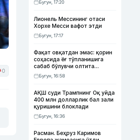
Бугун, 17:20
Лионель Мессининг отаси
Хорхе Месси вафот этди
Бугун, 17:17
Фақат овқатдан эмас: қорин
соҳасида ёғ тўпланишига
сабаб бўлувчи олтита
0
зарарли одат
Бугун, 16:58
АҚШ суди Трампнинг Оқ уйда
400 млн долларлик бал зали
қуришини блоклади
Бугун, 16:36
Расман. Беҳруз Каримов