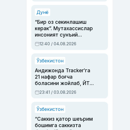
Аҳмедованинг
синовларга тўла ҳаёти
Дунё
“Бир оз секинлашиш
керак”. Мутахассислар
инсоният сунъий
интеллектни бошқара
12:40 / 04.08.2026
олмай қолишидан
хавотир билдирди
Ўзбекистон
Андижонда Tracker’га
21 нафар боғча
боласини жойлаб, ЙТҲ
содир этган аёлга суд
23:41 / 03.08.2026
ҳукми ўқилди
Ўзбекистон
“Саккиз қатор шеърим
бошимга саккизта