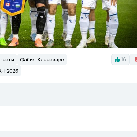
онати
Фабио Каннаваро
16
Ч-2026