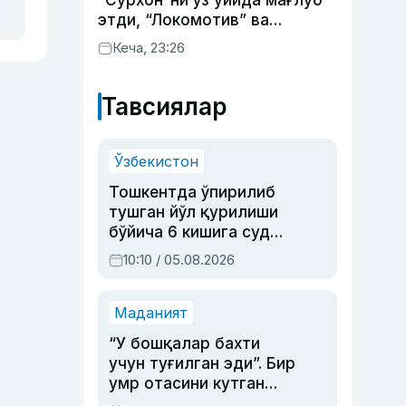
“Сурхон”ни ўз уйида мағлуб
этди, “Локомотив” ва
“Хоразм” уйда ғалаба
Кеча, 23:26
қозонди
Тавсиялар
Ўзбекистон
Тошкентда ўпирилиб
тушган йўл қурилиши
бўйича 6 кишига суд
ҳукми ўқилди
10:10 / 05.08.2026
Маданият
“У бошқалар бахти
учун туғилган эди”. Бир
умр отасини кутган
актриса ва дубльяж