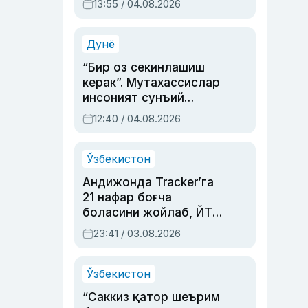
13:55 / 04.08.2026
устаси Римма
Аҳмедованинг
синовларга тўла ҳаёти
Дунё
“Бир оз секинлашиш
керак”. Мутахассислар
инсоният сунъий
интеллектни бошқара
12:40 / 04.08.2026
олмай қолишидан
хавотир билдирди
Ўзбекистон
Андижонда Tracker’га
21 нафар боғча
боласини жойлаб, ЙТҲ
содир этган аёлга суд
23:41 / 03.08.2026
ҳукми ўқилди
Ўзбекистон
“Саккиз қатор шеърим