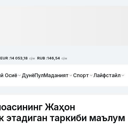
EUR :
RUB :
14 053,18
146,54
сўм
сўм
й Осиё
Дунё
Пул
Маданият
Спорт
Лайфстайл
моасининг Жаҳон
к этадиган таркиби маълум