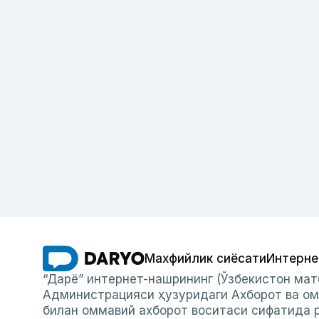
Махфийлик сиёсати
Интерне
“Дарё” интернет-нашрининг (Ўзбекистон мат
Администрацияси ҳузуридаги Ахборот ва ом
билан оммавий ахборот воситаси сифатида р