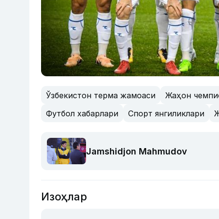
Ўзбекистон терма жамоаси
Жаҳон чемпи
Футбол хабарлари
Спорт янгиликлари
Ж
Jamshidjon Mahmudov
Изоҳлар