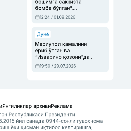
бошимга саккизта
бомба бўлган”.
Абдулла Ориповни
12:24 / 01.08.2026
сиёсий айбловлардан
асраб қолган воқеа
Дунё
Мариупол қамалини
ёриб ўтган ва
“Изварино қозони”дан
чиққан қаҳрамон —
19:50 / 29.07.2026
Украина армияси бош
қўмондони Драпатий
ҳақида
и
Янгиликлар архиви
Реклама
стон Республикаси Президенти
3.2015 йил санада 0944-сонли гувоҳнома
риш ёки қисман иқтибос келтиришга,