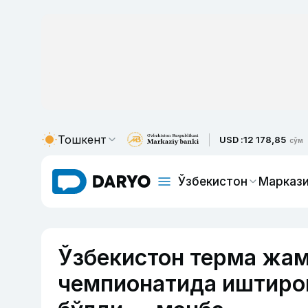
Тошкент
USD :
12 178,85
сўм
Ўзбекистон
Маркази
Ўзбекистон терма жа
чемпионатида иштиро