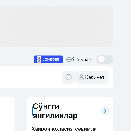
Ўзбекча
Кабинет
Сўнгги
янгиликлар
Ҳайрон қоласиз: севимли