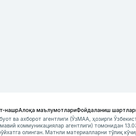
т-нашр
Алоқа маълумотлари
Фойдаланиш шартлар
буот ва ахборот агентлиги (ЎзМАА, ҳозирги Ўзбеки
мавий коммуникациялар агентлиги) томонидан 13.0
ўйхатга олинган. Матнли материалларни тўлиқ кўчи