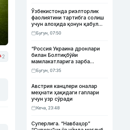
Ўзбекистонда риэлторлик
фаолиятини тартибга солиш
учун алоҳида қонун қабул
қилинди
Бугун, 07:50
“Россия Украина дронлари
билан Болтиқбўйи
2
мамлакатларига зарба
бермоқчи” — Литва мудофаа
Бугун, 07:35
вазири
Австрия канцлери оналар
меҳнати ҳақидаги гаплари
учун узр сўради
Кеча, 23:48
Суперлига. “Навбаҳор”