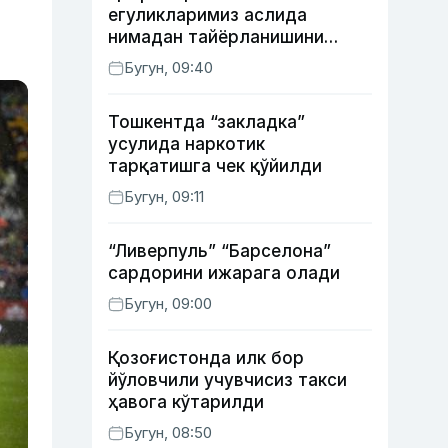
егуликларимиз аслида
нимадан тайёрланишини
биласизми?
Бугун, 09:40
Тошкентда “закладка”
усулида наркотик
тарқатишга чек қўйилди
Бугун, 09:11
“Ливерпуль” “Барселона”
сардорини ижарага олади
Бугун, 09:00
Қозоғистонда илк бор
йўловчили учувчисиз такси
ҳавога кўтарилди
Бугун, 08:50