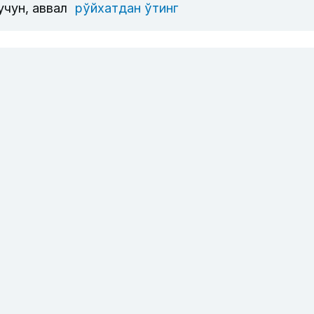
учун, аввал
рўйхатдан ўтинг