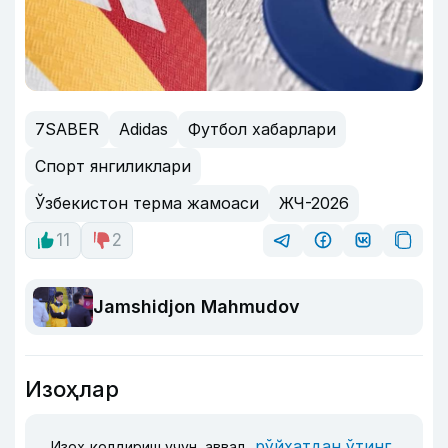
7SABER
Adidas
Футбол хабарлари
Спорт янгиликлари
Ўзбекистон терма жамоаси
ЖЧ-2026
11
2
Jamshidjon Mahmudov
Изоҳлар
рўйхатдан ўтинг
Изоҳ қолдириш учун, аввал