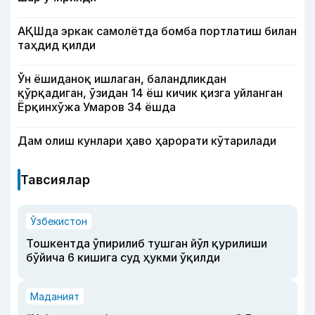
АҚШда эркак самолётда бомба портлатиш билан
таҳдид қилди
Ўн ёшиданоқ ишлаган, баландликдан
қўрқадиган, ўзидан 14 ёш кичик қизга уйланган
Ёрқинхўжа Умаров 34 ёшда
Дам олиш кунлари ҳаво ҳарорати кўтарилади
Тавсиялар
Ўзбекистон
Тошкентда ўпирилиб тушган йўл қурилиши
бўйича 6 кишига суд ҳукми ўқилди
Маданият