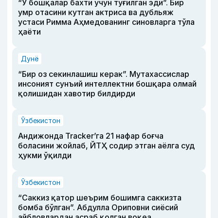
“У бошқалар бахти учун туғилган эди”. Бир
умр отасини кутган актриса ва дубльяж
устаси Римма Аҳмедованинг синовларга тўла
ҳаёти
Дунё
“Бир оз секинлашиш керак”. Мутахассислар
инсоният сунъий интеллектни бошқара олмай
қолишидан хавотир билдирди
Ўзбекистон
Андижонда Tracker’га 21 нафар боғча
боласини жойлаб, ЙТҲ содир этган аёлга суд
ҳукми ўқилди
Ўзбекистон
“Саккиз қатор шеърим бошимга саккизта
бомба бўлган”. Абдулла Ориповни сиёсий
айбловлардан асраб қолган воқеа