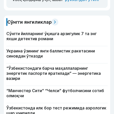
Сўнгги янгиликлар
Сўнгги йилларнинг ўқишга арзигулик 7 та энг
яхши детектив романи
Украина ўзининг янги баллистик ракетасини
синовдан ўтказди
“Ўзбекистондаги барча маҳаллаларнинг
энергетик паспорти яратилади” — энергетика
вазири
“Манчестер Сити” “Челси” футболчисини сотиб
олмоқчи
Ўзбекистонда илк бор тест режимида аэрологик
шар учирилди