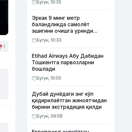
Бугун, 10:35
Эркак 9 минг метр
баландликда самолёт
эшигини очишга уринди
(видео)
Бугун, 10:33
1
Etihad Airways Абу Дабидан
Тошкентга парвозларни
бошлади
Бугун, 10:05
Дубай дунёдаги энг кўп
қидирилаётган жиноятчидан
бирини экстрадиция қилди
Бугун, 09:58