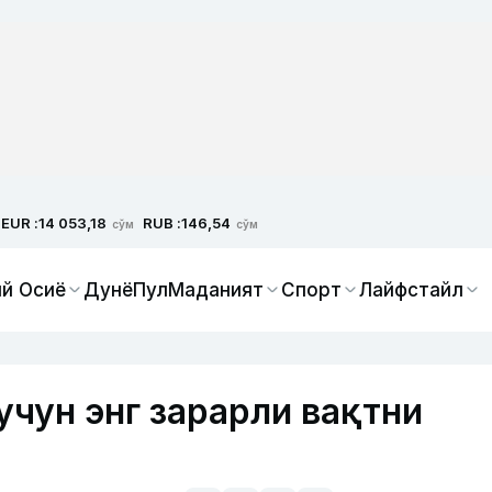
EUR :
RUB :
14 053,18
146,54
сўм
сўм
й Осиё
Дунё
Пул
Маданият
Спорт
Лайфстайл
учун энг зарарли вақтни