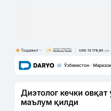
Тошкент
USD :
12 178,85
сўм
Ўзбекистон
Маркази
Диэтолог кечки овқат 
маълум қилди