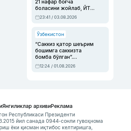
21 нафар боғча
боласини жойлаб, ЙТҲ
содир этган аёлга суд
23:41 / 03.08.2026
ҳукми ўқилди
Ўзбекистон
“Саккиз қатор шеърим
бошимга саккизта
бомба бўлган”.
Абдулла Ориповни
12:24 / 01.08.2026
сиёсий айбловлардан
асраб қолган воқеа
и
Янгиликлар архиви
Реклама
стон Республикаси Президенти
3.2015 йил санада 0944-сонли гувоҳнома
риш ёки қисман иқтибос келтиришга,