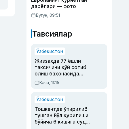
Европанинг қуриётган
дарёлари — фото
Бугун, 09:51
Тавсиялар
Ўзбекистон
Жиззахда 77 ёшли
таксичини қўй сотиб
олиш баҳонасида
яйловга олиб бориб
Кеча, 11:15
ўлдирган йигит 20
йилга қамалди
Ўзбекистон
Тошкентда ўпирилиб
тушган йўл қурилиши
бўйича 6 кишига суд
ҳукми ўқилди