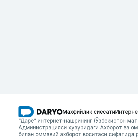
Махфийлик сиёсати
Интерне
“Дарё” интернет-нашрининг (Ўзбекистон мат
Администрацияси ҳузуридаги Ахборот ва ом
билан оммавий ахборот воситаси сифатида р