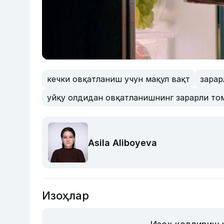
кечки овқатланиш учун мақул вақт
зарар
уйқу олдидан овқатланишнинг зарарли то
Asila Aliboyeva
Изоҳлар