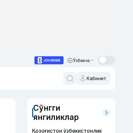
Ўзбекча
Кабинет
Сўнгги
янгиликлар
Қозоғистон ўзбекистонлик