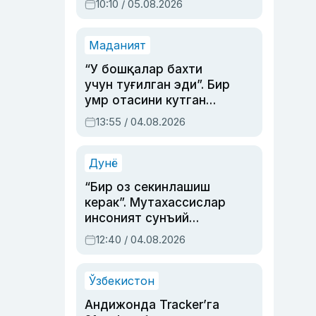
10:10 / 05.08.2026
Маданият
“У бошқалар бахти
учун туғилган эди”. Бир
умр отасини кутган
актриса ва дубльяж
13:55 / 04.08.2026
устаси Римма
Аҳмедованинг
синовларга тўла ҳаёти
Дунё
“Бир оз секинлашиш
керак”. Мутахассислар
инсоният сунъий
интеллектни бошқара
12:40 / 04.08.2026
олмай қолишидан
хавотир билдирди
Ўзбекистон
Андижонда Tracker’га