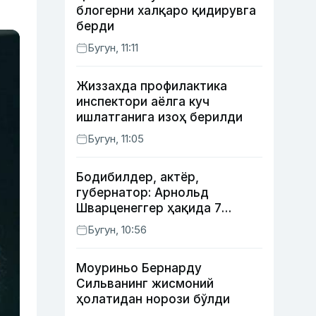
блогерни халқаро қидирувга
берди
Бугун, 11:11
Жиззахда профилактика
инспектори аёлга куч
ишлатганига изоҳ берилди
Бугун, 11:05
Бодибилдер, актёр,
губернатор: Арнольд
Шварценеггер ҳақида 7
қизиқарли факт
Бугун, 10:56
Моуриньо Бернарду
Сильванинг жисмоний
ҳолатидан норози бўлди