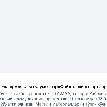
т-нашр
Алоқа маълумотлари
Фойдаланиш шартлар
буот ва ахборот агентлиги (ЎзМАА, ҳозирги Ўзбеки
мавий коммуникациялар агентлиги) томонидан 13.0
ўйхатга олинган. Матнли материалларни тўлиқ кўчи