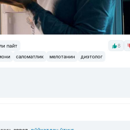
ли пайт
8
мони
саломатлик
мелотанин
диэтолог