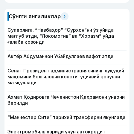
Сўнгги янгиликлар
Суперлига. “Навбаҳор” “Сурхон”ни ўз уйида
мағлуб этди, “Локомотив” ва “Хоразм” уйда
ғалаба қозонди
Актёр Абду­маннон Убайдуллаев вафот этди
Сенат Президент администрациясининг ҳуқуқий
мақомини белгиловчи конституциявий қонунни
маъқуллади
Ахмат Қодировга Чеченистон Қаҳрамони унвони
берилди
“Манчестер Сити” тарихий трансферни якунлади
Электромобиль хариди учун автокредит