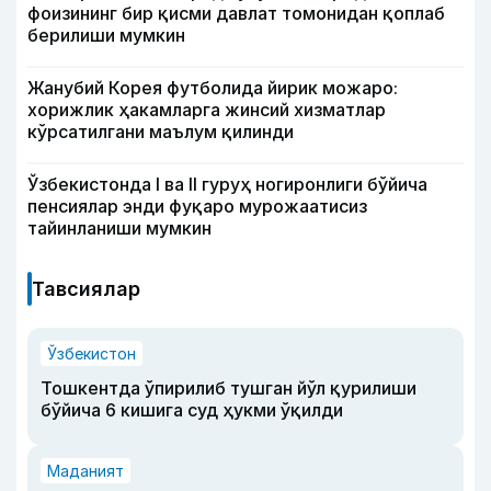
фоизининг бир қисми давлат томонидан қоплаб
берилиши мумкин
Жанубий Корея футболида йирик можаро:
хорижлик ҳакамларга жинсий хизматлар
кўрсатилгани маълум қилинди
Ўзбекистонда I ва II гуруҳ ногиронлиги бўйича
пенсиялар энди фуқаро мурожаатисиз
тайинланиши мумкин
Тавсиялар
Ўзбекистон
Тошкентда ўпирилиб тушган йўл қурилиши
бўйича 6 кишига суд ҳукми ўқилди
Маданият