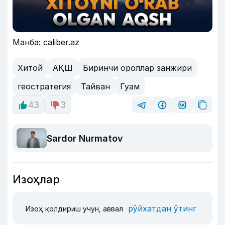
Манба: caliber.az
Хитой
АҚШ
Биринчи ороллар занжири
геостратегия
Тайван
Гуам
43
3
Sardor Nurmatov
Изоҳлар
рўйхатдан ўтинг
Изоҳ қолдириш учун, аввал