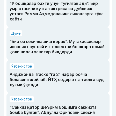
“У бошқалар бахти учун туғилган эди”. Бир
умр отасини кутган актриса ва дубльяж
устаси Римма Аҳмедованинг синовларга тўла
ҳаёти
Дунё
“Бир оз секинлашиш керак”. Мутахассислар
инсоният сунъий интеллектни бошқара олмай
қолишидан хавотир билдирди
Ўзбекистон
Андижонда Tracker’га 21 нафар боғча
боласини жойлаб, ЙТҲ содир этган аёлга суд
ҳукми ўқилди
Ўзбекистон
“Саккиз қатор шеърим бошимга саккизта
бомба бўлган”. Абдулла Ориповни сиёсий