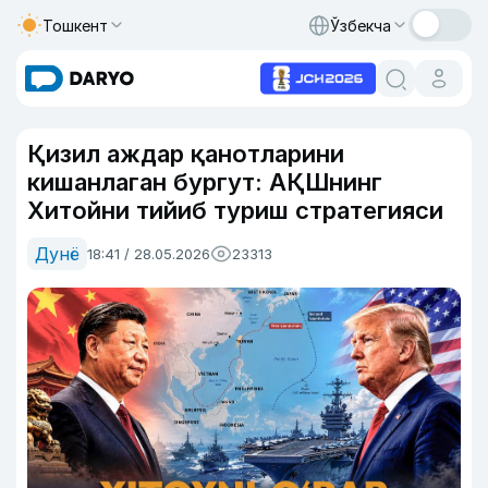
Тошкент
Ўзбекча
Қизил аждар қанотларини
кишанлаган бургут: АҚШнинг
Хитойни тийиб туриш стратегияси
Дунё
18:41 / 28.05.2026
23313