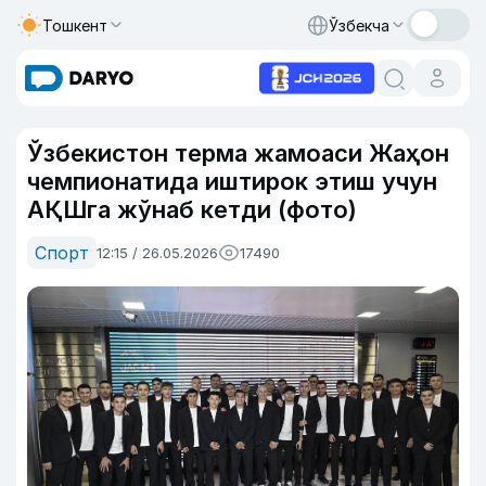
Тошкент
Ўзбекча
Ўзбекистон терма жамоаси Жаҳон
чемпионатида иштирок этиш учун
АҚШга жўнаб кетди (фото)
Спорт
12:15 / 26.05.2026
17490