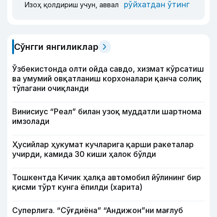
рўйхатдан ўтинг
Изоҳ қолдириш учун, аввал
Сўнгги янгиликлар
Ўзбекистонда олти ойда савдо, хизмат кўрсатиш
ва умумий овқатланиш корхоналари қанча солиқ
тўлагани очиқланди
Винисиус “Реал” билан узоқ муддатли шартнома
имзолади
Ҳусийлар ҳукумат кучларига қарши ракеталар
учирди, камида 30 киши ҳалок бўлди
Тошкентда Кичик ҳалқа автомобил йўлининг бир
қисми тўрт кунга ёпилди (харита)
Суперлига. “Сўғдиёна” “Андижон”ни мағлуб