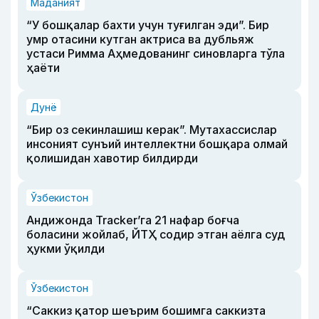
Маданият
“У бошқалар бахти учун туғилган эди”. Бир
умр отасини кутган актриса ва дубльяж
устаси Римма Аҳмедованинг синовларга тўла
ҳаёти
Дунё
“Бир оз секинлашиш керак”. Мутахассислар
инсоният сунъий интеллектни бошқара олмай
қолишидан хавотир билдирди
Ўзбекистон
Андижонда Tracker’га 21 нафар боғча
боласини жойлаб, ЙТҲ содир этган аёлга суд
ҳукми ўқилди
Ўзбекистон
“Саккиз қатор шеърим бошимга саккизта