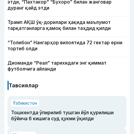
этди, “Пахтакор” “Бухоро” билан жанговар
дуранг қайд этди
Трамп АҚШ ўқ-дорилари ҳақида маълумот
тарқатганларга қамоқ билан таҳдид қилди
“Толибон” Нангарҳор вилоятида 72 гектар ерни
тортиб олди
Диоманде “Реал” тарихидаги энг қиммат
футболчига айланди
Тавсиялар
Ўзбекистон
Тошкентда ўпирилиб тушган йўл қурилиши
бўйича 6 кишига суд ҳукми ўқилди