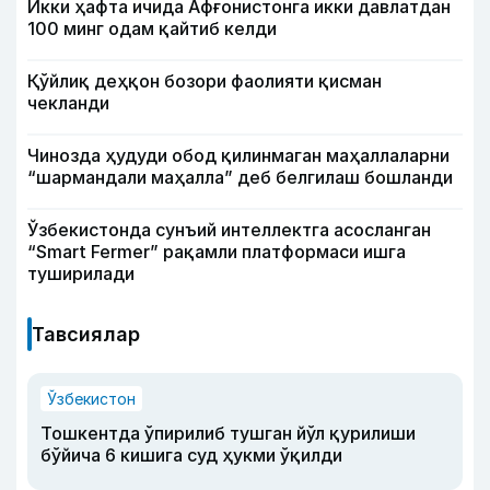
Икки ҳафта ичида Афғонистонга икки давлатдан
100 минг одам қайтиб келди
Қўйлиқ деҳқон бозори фаолияти қисман
чекланди
Чинозда ҳудуди обод қилинмаган маҳаллаларни
“шармандали маҳалла” деб белгилаш бошланди
Ўзбекистонда сунъий интеллектга асосланган
“Smart Fermer” рақамли платформаси ишга
туширилади
Тавсиялар
Ўзбекистон
Тошкентда ўпирилиб тушган йўл қурилиши
бўйича 6 кишига суд ҳукми ўқилди