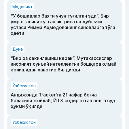
Маданият
“У бошқалар бахти учун туғилган эди”. Бир
умр отасини кутган актриса ва дубльяж
устаси Римма Аҳмедованинг синовларга тўла
ҳаёти
Дунё
“Бир оз секинлашиш керак”. Мутахассислар
инсоният сунъий интеллектни бошқара олмай
қолишидан хавотир билдирди
Ўзбекистон
Андижонда Tracker’га 21 нафар боғча
боласини жойлаб, ЙТҲ содир этган аёлга суд
ҳукми ўқилди
Ўзбекистон