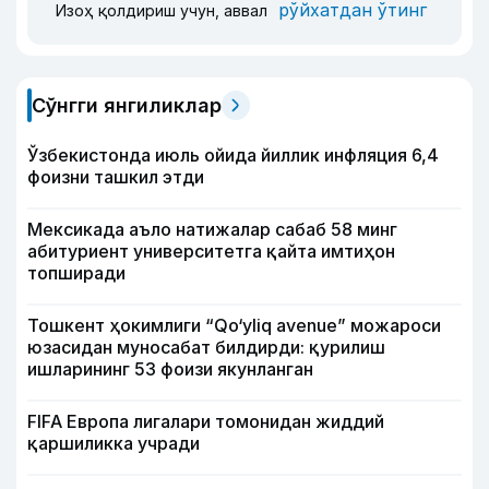
рўйхатдан ўтинг
Изоҳ қолдириш учун, аввал
Сўнгги янгиликлар
Ўзбекистонда июль ойида йиллик инфляция 6,4
фоизни ташкил этди
Мексикада аъло натижалар сабаб 58 минг
абитуриент университетга қайта имтиҳон
топширади
Тошкент ҳокимлиги “Qo‘yliq avenue” можароси
юзасидан муносабат билдирди: қурилиш
ишларининг 53 фоизи якунланган
FIFA Европа лигалари томонидан жиддий
қаршиликка учради