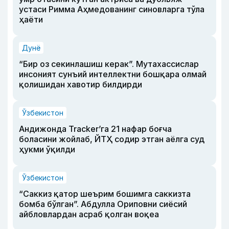
устаси Римма Аҳмедованинг синовларга тўла
ҳаёти
Дунё
“Бир оз секинлашиш керак”. Мутахассислар
инсоният сунъий интеллектни бошқара олмай
қолишидан хавотир билдирди
Ўзбекистон
Андижонда Tracker’га 21 нафар боғча
боласини жойлаб, ЙТҲ содир этган аёлга суд
ҳукми ўқилди
Ўзбекистон
“Саккиз қатор шеърим бошимга саккизта
бомба бўлган”. Абдулла Ориповни сиёсий
айбловлардан асраб қолган воқеа