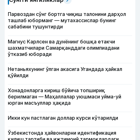
Парвоздан сўнг бортга чиқиш талонини дарҳол
ташлаб юборманг — мутахассислар бунинг
сабабини тушунтирди
Магнус Карлсен ва дунёнинг бошқа етакчи
шахматчилари Самарқанддаги олимпиадани
ўтказиб юборади
Нетаньяхунинг ўлган акасига Угандада ҳайкал
қўйилди
Хонадонларга кириш бўйича топшириқ
берилмаган — Маҳаллалар уюшмаси уйма-уй
юрган масъуллар ҳақида
Икки кун пастлаган доллар курси кўтарилди
Ўзбекистонда ҳайвонларни идентификация
қилиш тартиби ва ижтимоий тармоқлардаги