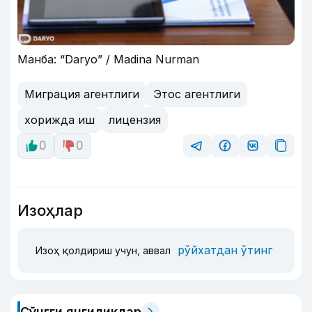
Манба: “Daryo” / Madina Nurman
Миграция агентлиги
Этос агентлиги
хорижда иш
лицензия
0
0
Изоҳлар
рўйхатдан ўтинг
Изоҳ қолдириш учун, аввал
Сўнгги янгиликлар