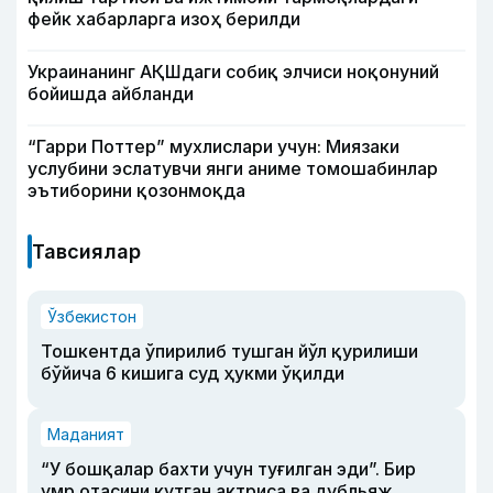
фейк хабарларга изоҳ берилди
Украинанинг АҚШдаги собиқ элчиси ноқонуний
бойишда айбланди
“Гарри Поттер” мухлислари учун: Миязаки
услубини эслатувчи янги аниме томошабинлар
эътиборини қозонмоқда
Тавсиялар
Ўзбекистон
Тошкентда ўпирилиб тушган йўл қурилиши
бўйича 6 кишига суд ҳукми ўқилди
Маданият
“У бошқалар бахти учун туғилган эди”. Бир
умр отасини кутган актриса ва дубльяж