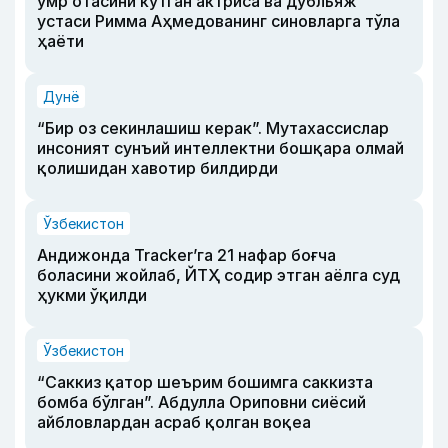
умр отасини кутган актриса ва дубльяж
устаси Римма Аҳмедованинг синовларга тўла
ҳаёти
Дунё
“Бир оз секинлашиш керак”. Мутахассислар
инсоният сунъий интеллектни бошқара олмай
қолишидан хавотир билдирди
Ўзбекистон
Андижонда Tracker’га 21 нафар боғча
боласини жойлаб, ЙТҲ содир этган аёлга суд
ҳукми ўқилди
Ўзбекистон
“Саккиз қатор шеърим бошимга саккизта
бомба бўлган”. Абдулла Ориповни сиёсий
айбловлардан асраб қолган воқеа