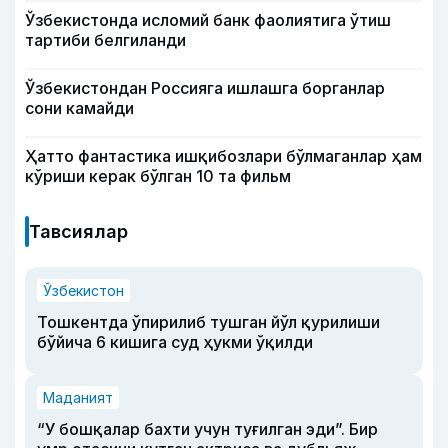
Ўзбекистонда исломий банк фаолиятига ўтиш
тартиби белгиланди
Ўзбекистондан Россияга ишлашга борганлар
сони камайди
Ҳатто фантастика ишқибозлари бўлмаганлар ҳам
кўриши керак бўлган 10 та фильм
Тавсиялар
Ўзбекистон
Тошкентда ўпирилиб тушган йўл қурилиши
бўйича 6 кишига суд ҳукми ўқилди
Маданият
“У бошқалар бахти учун туғилган эди”. Бир