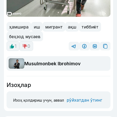
ҳамшира
иш
мигрант
ақш
тиббиёт
беҳзод мусаев
1
0
Musulmonbek Ibrohimov
Изоҳлар
рўйхатдан ўтинг
Изоҳ қолдириш учун, аввал