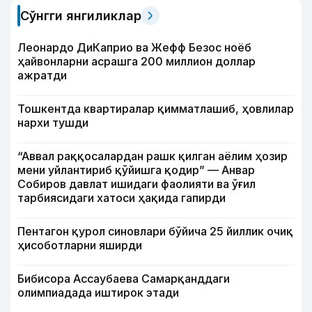
Сўнгги янгиликлар
Леонардо ДиКаприо ва Жефф Безос ноёб
ҳайвонларни асрашга 200 миллион доллар
ажратди
Тошкентда квартиралар қимматлашиб, ҳовлилар
нархи тушди
“Аввал раққосалардан рашк қилган аёлим ҳозир
мени уйлантириб қўйишга қодир” — Анвар
Собиров давлат ишидаги фаолияти ва ўғил
тарбиясидаги хатоси ҳақида гапирди
Пентагон қурол синовлари бўйича 25 йиллик очиқ
ҳисоботларни яширди
Бибисора Ассаубаева Самарқанддаги
олимпиадада иштирок этади