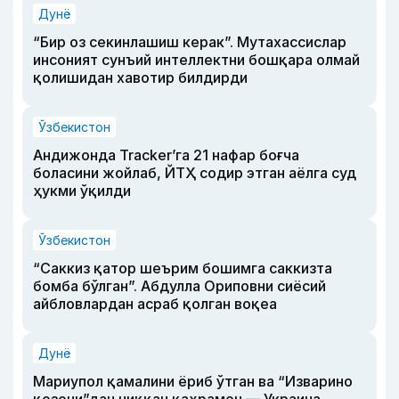
Дунё
“Бир оз секинлашиш керак”. Мутахассислар
инсоният сунъий интеллектни бошқара олмай
қолишидан хавотир билдирди
Ўзбекистон
Андижонда Tracker’га 21 нафар боғча
боласини жойлаб, ЙТҲ содир этган аёлга суд
ҳукми ўқилди
Ўзбекистон
“Саккиз қатор шеърим бошимга саккизта
бомба бўлган”. Абдулла Ориповни сиёсий
айбловлардан асраб қолган воқеа
Дунё
Мариупол қамалини ёриб ўтган ва “Изварино