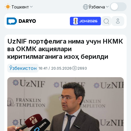
Тошкент
Ўзбекча
UzNIF портфелига нима учун НКМК
ва ОКМК акциялари
киритилмаганига изоҳ берилди
Ўзбекистон
16:41 / 20.05.2026
2693