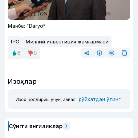
Манба: “Daryo”
IPO
Миллий инвестиция жамғармаси
6
0
Изоҳлар
рўйхатдан ўтинг
Изоҳ қолдириш учун, аввал
Сўнгги янгиликлар