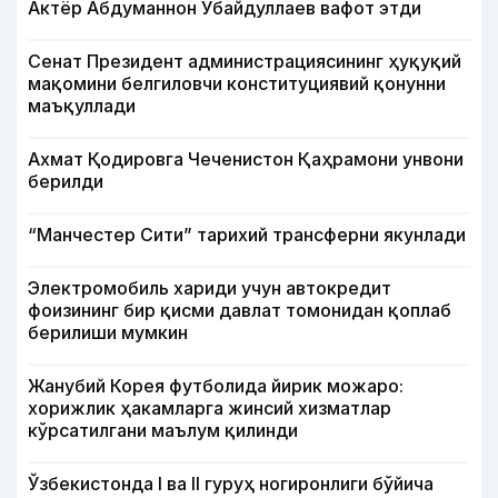
Актёр Абду­маннон Убайдуллаев вафот этди
Сенат Президент администрациясининг ҳуқуқий
мақомини белгиловчи конституциявий қонунни
маъқуллади
Ахмат Қодировга Чеченистон Қаҳрамони унвони
берилди
“Манчестер Сити” тарихий трансферни якунлади
Электромобиль хариди учун автокредит
фоизининг бир қисми давлат томонидан қоплаб
берилиши мумкин
Жанубий Корея футболида йирик можаро:
хорижлик ҳакамларга жинсий хизматлар
кўрсатилгани маълум қилинди
Ўзбекистонда I ва II гуруҳ ногиронлиги бўйича