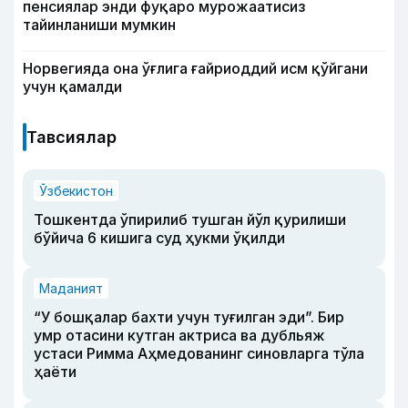
пенсиялар энди фуқаро мурожаатисиз
тайинланиши мумкин
Норвегияда она ўғлига ғайриоддий исм қўйгани
учун қамалди
Тавсиялар
Ўзбекистон
Тошкентда ўпирилиб тушган йўл қурилиши
бўйича 6 кишига суд ҳукми ўқилди
Маданият
“У бошқалар бахти учун туғилган эди”. Бир
умр отасини кутган актриса ва дубльяж
устаси Римма Аҳмедованинг синовларга тўла
ҳаёти