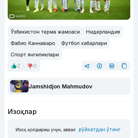
Ўзбекистон терма жамоаси
Нидерландия
Фабио Каннаваро
Футбол хабарлари
Спорт янгиликлари
2
0
Jamshidjon Mahmudov
Изоҳлар
рўйхатдан ўтинг
Изоҳ қолдириш учун, аввал