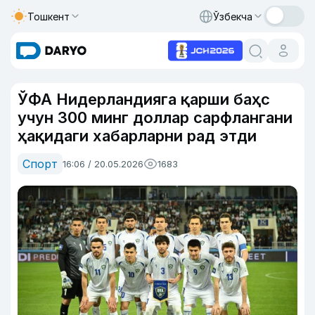
Тошкент
Ўзбекча
ЎФА Нидерландияга қарши баҳс
учун 300 минг доллар сарфлангани
ҳақидаги хабарларни рад этди
Спорт
16:06 / 20.05.2026
1683