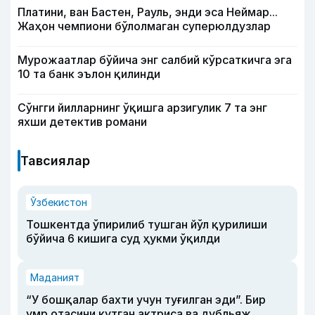
Платини, ван Бастен, Рауль, энди эса Неймар...
Жаҳон чемпиони бўлолмаган суперюлдузлар
Мурожаатлар бўйича энг салбий кўрсаткичга эга
10 та банк эълон қилинди
Сўнгги йилларнинг ўқишга арзигулик 7 та энг
яхши детектив романи
Тавсиялар
Ўзбекистон
Тошкентда ўпирилиб тушган йўл қурилиши
бўйича 6 кишига суд ҳукми ўқилди
Маданият
“У бошқалар бахти учун туғилган эди”. Бир
умр отасини кутган актриса ва дубльяж