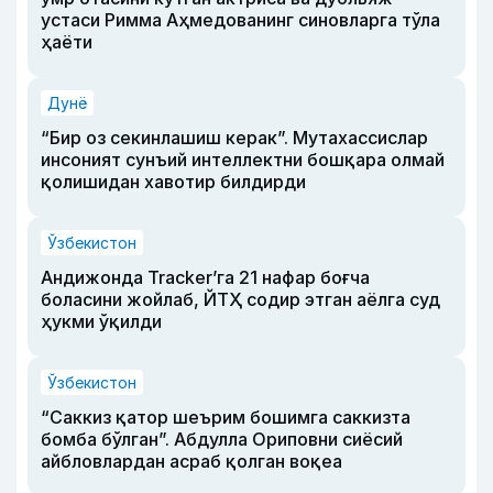
устаси Римма Аҳмедованинг синовларга тўла
ҳаёти
Дунё
“Бир оз секинлашиш керак”. Мутахассислар
инсоният сунъий интеллектни бошқара олмай
қолишидан хавотир билдирди
Ўзбекистон
Андижонда Tracker’га 21 нафар боғча
боласини жойлаб, ЙТҲ содир этган аёлга суд
ҳукми ўқилди
Ўзбекистон
“Саккиз қатор шеърим бошимга саккизта
бомба бўлган”. Абдулла Ориповни сиёсий
айбловлардан асраб қолган воқеа