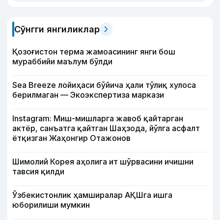
Сўнгги янгиликлар
Қозоғистон терма жамоасининг янги бош
мураббийи маълум бўлди
Sea Breeze лойиҳаси бўйича ҳали тўлиқ хулоса
берилмаган — Экоэкспертиза маркази
Instagram: Миш-мишларга жавоб қайтарган
актёр, санъатга қайтган Шаҳзода, йўлга асфалт
ётқизган Жаҳонгир Отажонов
Шимолий Корея аҳолига ит шўрвасини ичишни
тавсия қилди
Ўзбекистонлик ҳамширалар АҚШга ишга
юборилиши мумкин