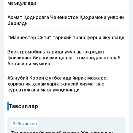
маъқуллади
Ахмат Қодировга Чеченистон Қаҳрамони унвони
берилди
“Манчестер Сити” тарихий трансферни якунлади
Электромобиль хариди учун автокредит
фоизининг бир қисми давлат томонидан қоплаб
берилиши мумкин
Жанубий Корея футболида йирик можаро:
хорижлик ҳакамларга жинсий хизматлар
кўрсатилгани маълум қилинди
Тавсиялар
Ўзбекистон