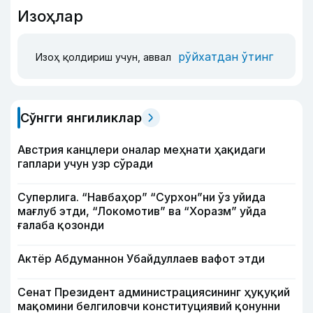
Изоҳлар
рўйхатдан ўтинг
Изоҳ қолдириш учун, аввал
Сўнгги янгиликлар
Австрия канцлери оналар меҳнати ҳақидаги
гаплари учун узр сўради
Суперлига. “Навбаҳор” “Сурхон”ни ўз уйида
мағлуб этди, “Локомотив” ва “Хоразм” уйда
ғалаба қозонди
Актёр Абду­маннон Убайдуллаев вафот этди
Сенат Президент администрациясининг ҳуқуқий
мақомини белгиловчи конституциявий қонунни