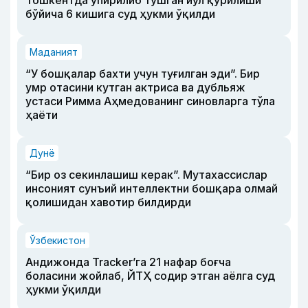
Тошкентда ўпирилиб тушган йўл қурилиши
бўйича 6 кишига суд ҳукми ўқилди
Маданият
“У бошқалар бахти учун туғилган эди”. Бир
умр отасини кутган актриса ва дубльяж
устаси Римма Аҳмедованинг синовларга тўла
ҳаёти
Дунё
“Бир оз секинлашиш керак”. Мутахассислар
инсоният сунъий интеллектни бошқара олмай
қолишидан хавотир билдирди
Ўзбекистон
Андижонда Tracker’га 21 нафар боғча
боласини жойлаб, ЙТҲ содир этган аёлга суд
ҳукми ўқилди