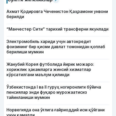
Ахмат Қодировга Чеченистон Қаҳрамони унвони
берилди
“Манчестер Сити” тарихий трансферни якунлади
Электромобиль хариди учун автокредит
фоизининг бир қисми давлат томонидан қоплаб
берилиши мумкин
Жанубий Корея футболида йирик можаро:
хорижлик ҳакамларга жинсий хизматлар
кўрсатилгани маълум қилинди
Ўзбекистонда I ва II гуруҳ ногиронлиги бўйича
пенсиялар энди фуқаро мурожаатисиз
тайинланиши мумкин
Норвегияда она ўғлига ғайриоддий исм қўйгани
учун қамалди