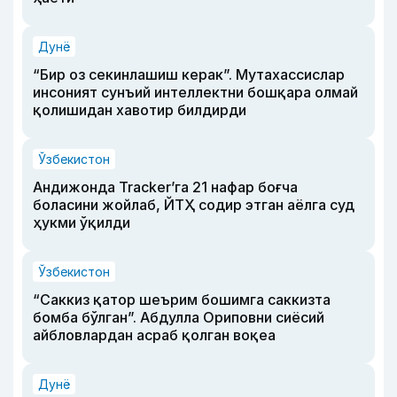
Дунё
“Бир оз секинлашиш керак”. Мутахассислар
инсоният сунъий интеллектни бошқара олмай
қолишидан хавотир билдирди
Ўзбекистон
Андижонда Tracker’га 21 нафар боғча
боласини жойлаб, ЙТҲ содир этган аёлга суд
ҳукми ўқилди
Ўзбекистон
“Саккиз қатор шеърим бошимга саккизта
бомба бўлган”. Абдулла Ориповни сиёсий
айбловлардан асраб қолган воқеа
Дунё