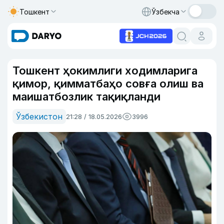
Тошкент
Ўзбекча
Тошкент ҳокимлиги ходимларига
қимор, қимматбаҳо совға олиш ва
маишатбозлик тақиқланди
Ўзбекистон
21:28 / 18.05.2026
3996