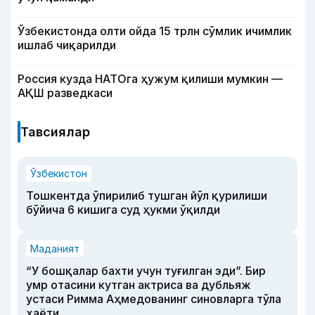
Ўзбекистонда олти ойда 15 трлн сўмлик ичимлик
ишлаб чиқарилди
Россия кузда НАТОга ҳужум қилиши мумкин —
АҚШ разведкаси
Тавсиялар
Ўзбекистон
Тошкентда ўпирилиб тушган йўл қурилиши
бўйича 6 кишига суд ҳукми ўқилди
Маданият
“У бошқалар бахти учун туғилган эди”. Бир
умр отасини кутган актриса ва дубльяж
устаси Римма Аҳмедованинг синовларга тўла
ҳаёти