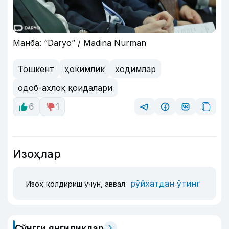
Манба: “Daryo” / Madina Nurman
Тошкент
ҳокимлик
ходимлар
одоб-ахлоқ қоидалари
6
1
Изоҳлар
рўйхатдан ўтинг
Изоҳ қолдириш учун, аввал
Сўнгги янгиликлар