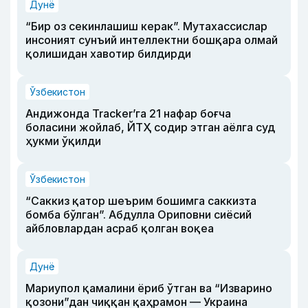
Дунё
“Бир оз секинлашиш керак”. Мутахассислар
инсоният сунъий интеллектни бошқара олмай
қолишидан хавотир билдирди
Ўзбекистон
Андижонда Tracker’га 21 нафар боғча
боласини жойлаб, ЙТҲ содир этган аёлга суд
ҳукми ўқилди
Ўзбекистон
“Саккиз қатор шеърим бошимга саккизта
бомба бўлган”. Абдулла Ориповни сиёсий
айбловлардан асраб қолган воқеа
Дунё
Мариупол қамалини ёриб ўтган ва “Изварино
қозони”дан чиққан қаҳрамон — Украина