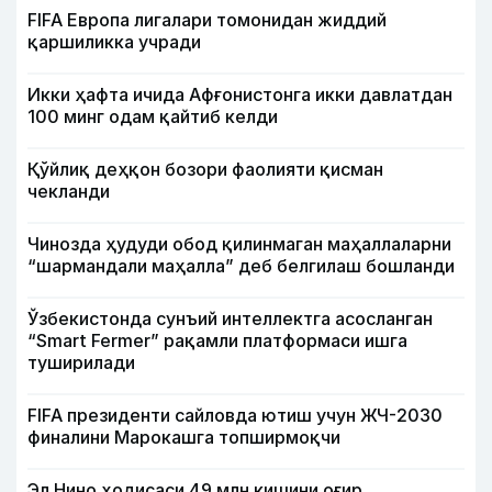
FIFA Европа лигалари томонидан жиддий
қаршиликка учради
Икки ҳафта ичида Афғонистонга икки давлатдан
100 минг одам қайтиб келди
Қўйлиқ деҳқон бозори фаолияти қисман
чекланди
Чинозда ҳудуди обод қилинмаган маҳаллаларни
“шармандали маҳалла” деб белгилаш бошланди
Ўзбекистонда сунъий интеллектга асосланган
“Smart Fermer” рақамли платформаси ишга
туширилади
FIFA президенти сайловда ютиш учун ЖЧ-2030
финалини Марокашга топширмоқчи
Эл Нино ҳодисаси 49 млн кишини оғир