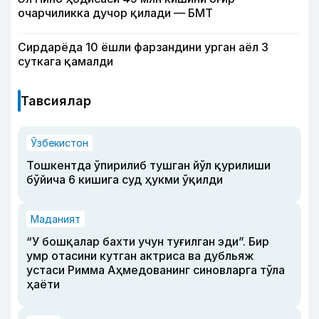
очарчиликка дучор қилади — БМТ
Сирдарёда 10 ёшли фарзандини урган аёл 3
суткага қамалди
Тавсиялар
Ўзбекистон
Тошкентда ўпирилиб тушган йўл қурилиши
бўйича 6 кишига суд ҳукми ўқилди
Маданият
“У бошқалар бахти учун туғилган эди”. Бир
умр отасини кутган актриса ва дубльяж
устаси Римма Аҳмедованинг синовларга тўла
ҳаёти