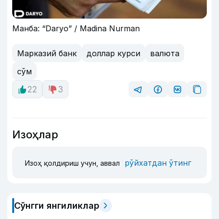
Манба: “Daryo” / Madina Nurman
Марказий банк
доллар курси
валюта
сўм
22
3
Изоҳлар
рўйхатдан ўтинг
Изоҳ қолдириш учун, аввал
Сўнгги янгиликлар