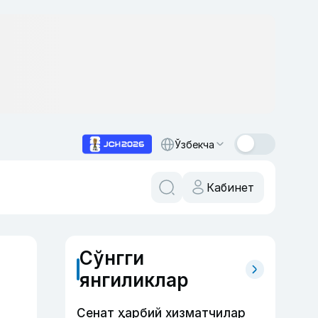
Ўзбекча
Кабинет
Сўнгги
янгиликлар
Сенат ҳарбий хизматчилар