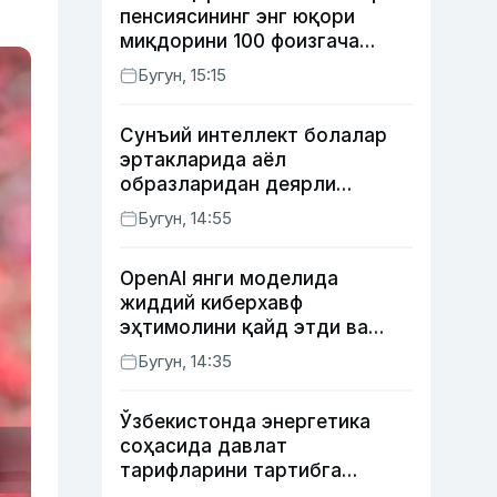
пенсиясининг энг юқори
миқдорини 100 фоизгача
оширишни назарда тутувчи
Бугун, 15:15
қонунни маъқуллади
Сунъий интеллект болалар
эртакларида аёл
образларидан деярли
фойдаланмаяпти
Бугун, 14:55
OpenAI янги моделида
жиддий киберхавф
эҳтимолини қайд этди ва
хавфсизлик чораларини
Бугун, 14:35
кучайтирди
Ўзбекистонда энергетика
соҳасида давлат
тарифларини тартибга
солишнинг янги тизими