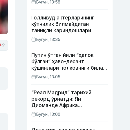
Бугун, 13:58
жорий этилди
Голливуд актёрларининг
кўпчилик билмайдиган
таниқли қариндошлари
Бугун, 13:35
2
Путин ўтган йили “ҳалок
бўлган” ҳаво-десант
қўшинлари полковниги билан
телефон орқали
Бугун, 13:05
суҳбатлашди
“Реал Мадрид” тарихий
рекорд ўрнатди: Ян
Диоманде Африка
футболидаги энг қиммат
Бугун, 13:00
трансферга айланди