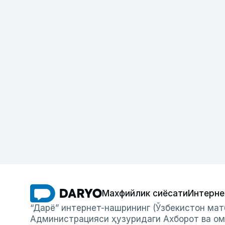
Махфийлик сиёсати
Интерне
“Дарё” интернет-нашрининг (Ўзбекистон мат
Администрацияси ҳузуридаги Ахборот ва ом