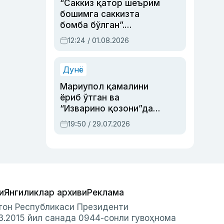
“Саккиз қатор шеърим
бошимга саккизта
бомба бўлган”.
Абдулла Ориповни
12:24 / 01.08.2026
сиёсий айбловлардан
асраб қолган воқеа
Дунё
Мариупол қамалини
ёриб ўтган ва
“Изварино қозони”дан
чиққан қаҳрамон —
19:50 / 29.07.2026
Украина армияси бош
қўмондони Драпатий
ҳақида
и
Янгиликлар архиви
Реклама
стон Республикаси Президенти
3.2015 йил санада 0944-сонли гувоҳнома