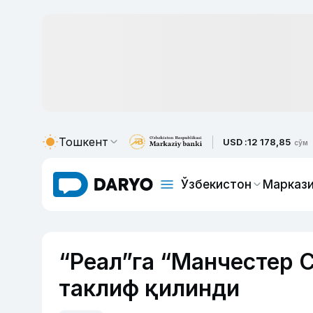
Тошкент
USD :
12 178,85
сўм
Ўзбекистон
Маркази
“Реал”га “Манчестер 
таклиф қилинди