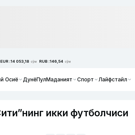
EUR :
RUB :
14 053,18
146,54
сўм
сўм
й Осиё
Дунё
Пул
Маданият
Спорт
Лайфстайл
Сити”нинг икки футболчиси