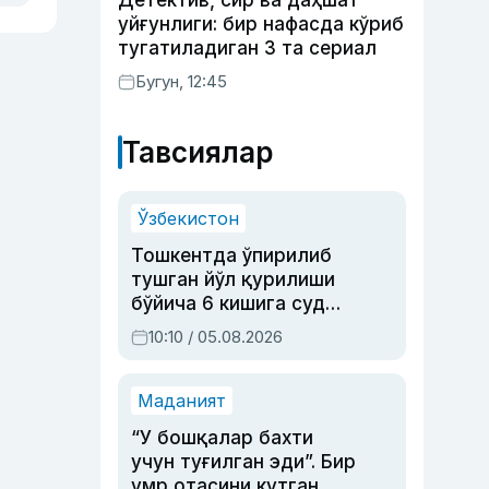
Детектив, сир ва даҳшат
уйғунлиги: бир нафасда кўриб
тугатиладиган 3 та сериал
Бугун, 12:45
Тавсиялар
Ўзбекистон
Тошкентда ўпирилиб
тушган йўл қурилиши
бўйича 6 кишига суд
ҳукми ўқилди
10:10 / 05.08.2026
Маданият
“У бошқалар бахти
учун туғилган эди”. Бир
умр отасини кутган