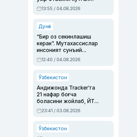
актриса ва дубльяж
13:55 / 04.08.2026
устаси Римма
Аҳмедованинг
синовларга тўла ҳаёти
Дунё
“Бир оз секинлашиш
керак”. Мутахассислар
инсоният сунъий
интеллектни бошқара
12:40 / 04.08.2026
олмай қолишидан
хавотир билдирди
Ўзбекистон
Андижонда Tracker’га
21 нафар боғча
боласини жойлаб, ЙТҲ
содир этган аёлга суд
23:41 / 03.08.2026
ҳукми ўқилди
Ўзбекистон