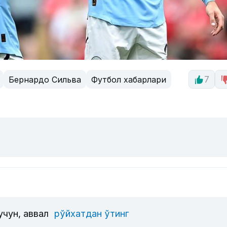
Бернардо Сильва
Футбол хабарлари
7
учун, аввал
рўйхатдан ўтинг