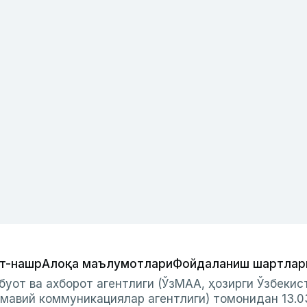
т-нашр
Алоқа маълумотлари
Фойдаланиш шартлар
буот ва ахборот агентлиги (ЎзМАА, ҳозирги Ўзбеки
мавий коммуникациялар агентлиги) томонидан 13.0