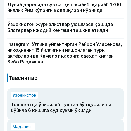
Дунай дарёсида сув сатҳи пасайиб, қарийб 1700
йиллик Рим кўприги қолдиқлари кўринди
Ўзбекистон Журналистлар уюшмаси қошида
Блогерлар ижодий кенгаши ташкил этилди
Instagram: Ўғлини уйлантирган Райҳон Уласенова,
никоҳининг 15 йиллигини нишонлаган турк
актёрлари ва Камелот қасрига саёҳат қилган
Зебо Раҳимова
Тавсиялар
Ўзбекистон
Тошкентда ўпирилиб тушган йўл қурилиши
бўйича 6 кишига суд ҳукми ўқилди
Маданият