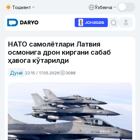
Тошкент
Ўзбекча
НАТО самолётлари Латвия
осмонига дрон киргани сабаб
ҳавога кўтарилди
Дунё
22:15 / 17.05.2026
3088