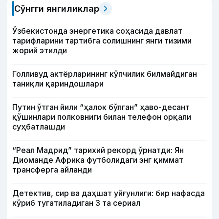
Сўнгги янгиликлар
Ўзбекистонда энергетика соҳасида давлат
тарифларини тартибга солишнинг янги тизими
жорий этилди
Голливуд актёрларининг кўпчилик билмайдиган
таниқли қариндошлари
Путин ўтган йили “ҳалок бўлган” ҳаво-десант
қўшинлари полковниги билан телефон орқали
суҳбатлашди
“Реал Мадрид” тарихий рекорд ўрнатди: Ян
Диоманде Африка футболидаги энг қиммат
трансферга айланди
Детектив, сир ва даҳшат уйғунлиги: бир нафасда
кўриб тугатиладиган 3 та сериал