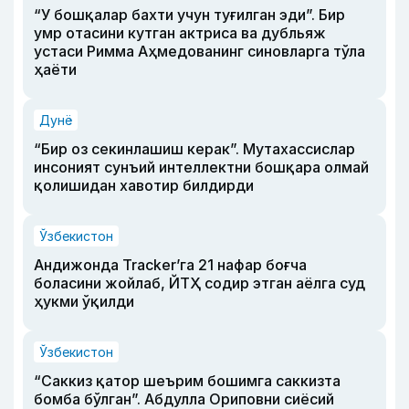
“У бошқалар бахти учун туғилган эди”. Бир
умр отасини кутган актриса ва дубльяж
устаси Римма Аҳмедованинг синовларга тўла
ҳаёти
Дунё
“Бир оз секинлашиш керак”. Мутахассислар
инсоният сунъий интеллектни бошқара олмай
қолишидан хавотир билдирди
Ўзбекистон
Андижонда Tracker’га 21 нафар боғча
боласини жойлаб, ЙТҲ содир этган аёлга суд
ҳукми ўқилди
Ўзбекистон
“Саккиз қатор шеърим бошимга саккизта
бомба бўлган”. Абдулла Ориповни сиёсий