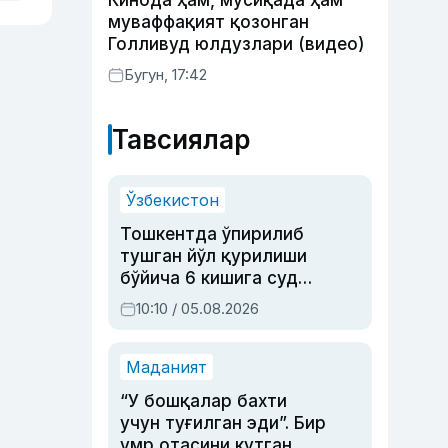
Кинода ҳам, мусиқада ҳам
муваффақият қозонган
Голливуд юлдузлари (видео)
Бугун, 17:42
Тавсиялар
Ўзбекистон
Тошкентда ўпирилиб
тушган йўл қурилиши
бўйича 6 кишига суд
ҳукми ўқилди
10:10 / 05.08.2026
Маданият
“У бошқалар бахти
учун туғилган эди”. Бир
умр отасини кутган