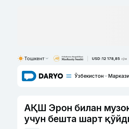
Тошкент
USD :
12 178,85
сўм
Ўзбекистон
Маркази
АҚШ Эрон билан музо
учун бешта шарт қўйд