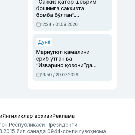
“Саккиз қатор шеърим
бошимга саккизта
бомба бўлган”.
Абдулла Ориповни
12:24 / 01.08.2026
сиёсий айбловлардан
асраб қолган воқеа
Дунё
Мариупол қамалини
ёриб ўтган ва
“Изварино қозони”дан
чиққан қаҳрамон —
19:50 / 29.07.2026
Украина армияси бош
қўмондони Драпатий
ҳақида
и
Янгиликлар архиви
Реклама
стон Республикаси Президенти
3.2015 йил санада 0944-сонли гувоҳнома