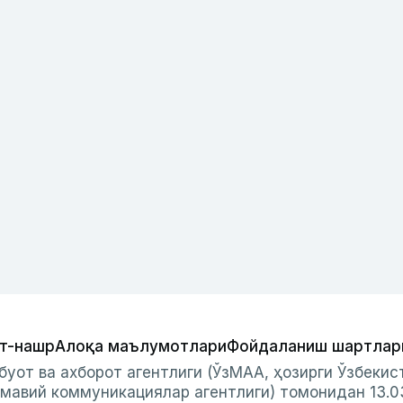
т-нашр
Алоқа маълумотлари
Фойдаланиш шартлар
буот ва ахборот агентлиги (ЎзМАА, ҳозирги Ўзбеки
мавий коммуникациялар агентлиги) томонидан 13.0