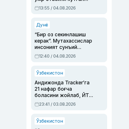
актриса ва дубльяж
13:55 / 04.08.2026
устаси Римма
Аҳмедованинг
синовларга тўла ҳаёти
Дунё
“Бир оз секинлашиш
керак”. Мутахассислар
инсоният сунъий
интеллектни бошқара
12:40 / 04.08.2026
олмай қолишидан
хавотир билдирди
Ўзбекистон
Андижонда Tracker’га
21 нафар боғча
боласини жойлаб, ЙТҲ
содир этган аёлга суд
23:41 / 03.08.2026
ҳукми ўқилди
Ўзбекистон