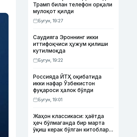
Трамп билан телефон орқали
мулоқот қилди
Бугун, 19:27
Саудияга Эроннинг икки
иттифоқчиси ҳужум қилиши
кутилмоқда
Бугун, 19:22
Россияда ЙТҲ оқибатида
икки нафар Ўзбекистон
фуқароси ҳалок бўлди
Бугун, 19:01
Жаҳон классикаси: ҳаётда
ҳеч бўлмаганда бир марта
ўқиш керак бўлган китоблар
(II қисм)