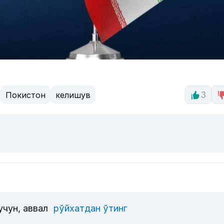
Покистон
келишув
3
учун, аввал
рўйхатдан ўтинг