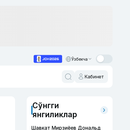
Ўзбекча
Кабинет
Сўнгги
янгиликлар
Шавкат Мирзиёев Дональд