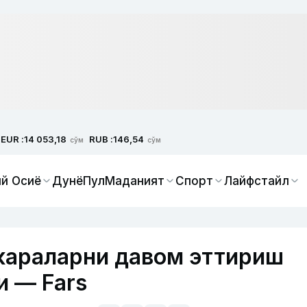
EUR :
RUB :
14 053,18
146,54
сўм
сўм
й Осиё
Дунё
Пул
Маданият
Спорт
Лайфстайл
караларни давом эттириш
и — Fars