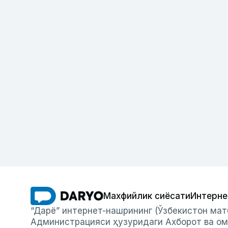
Махфийлик сиёсати
Интерне
“Дарё” интернет-нашрининг (Ўзбекистон мат
Администрацияси ҳузуридаги Ахборот ва ом