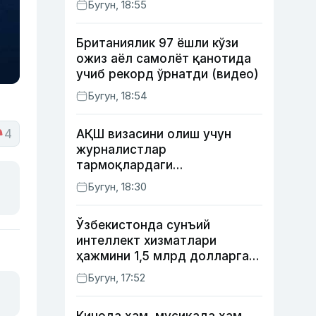
Бугун, 18:55
Британиялик 97 ёшли кўзи
ожиз аёл самолёт қанотида
учиб рекорд ўрнатди (видео)
Бугун, 18:54
4
АҚШ визасини олиш учун
журналистлар
тармоқлардаги
профилларини очиб қўйиши
Бугун, 18:30
талаб этилиши мумкин
Ўзбекистонда сунъий
интеллект хизматлари
ҳажмини 1,5 млрд долларга
етказиш
Бугун, 17:52
режалаштирилмоқда