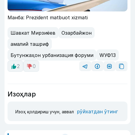
Манба: Prezident matbuot xizmati
Шавкат Мирзиёев
Озарбайжон
амалий ташриф
Бутунжаҳон урбанизация форуми
WУФ13
2
0
Изоҳлар
рўйхатдан ўтинг
Изоҳ қолдириш учун, аввал