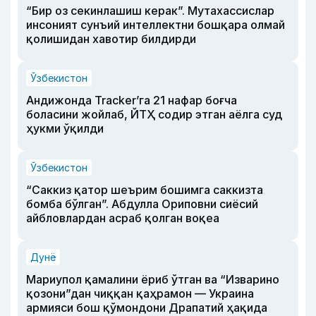
“Бир оз секинлашиш керак”. Мутахассислар
инсоният сунъий интеллектни бошқара олмай
қолишидан хавотир билдирди
Ўзбекистон
Андижонда Tracker’га 21 нафар боғча
боласини жойлаб, ЙТҲ содир этган аёлга суд
ҳукми ўқилди
Ўзбекистон
“Саккиз қатор шеърим бошимга саккизта
бомба бўлган”. Абдулла Ориповни сиёсий
айбловлардан асраб қолган воқеа
Дунё
Мариупол қамалини ёриб ўтган ва “Изварино
қозони”дан чиққан қаҳрамон — Украина
армияси бош қўмондони Драпатий ҳақида