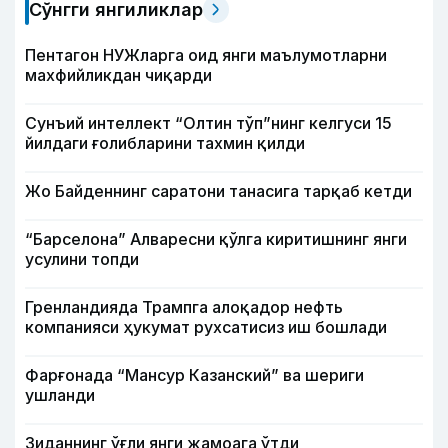
Сўнгги янгиликлар
Пентагон НУЖларга оид янги маълумотларни
махфийликдан чиқарди
Сунъий интеллект “Олтин тўп”нинг келгуси 15
йилдаги ғолибларини тахмин қилди
Жо Байденнинг саратони танасига тарқаб кетди
“Барселона” Алваресни қўлга киритишнинг янги
усулини топди
Гренландияда Трампга алоқадор нефть
компанияси ҳукумат рухсатисиз иш бошлади
Фарғонада “Мансур Казанский” ва шериги
ушланди
Зиданнинг ўғли янги жамоага ўтди