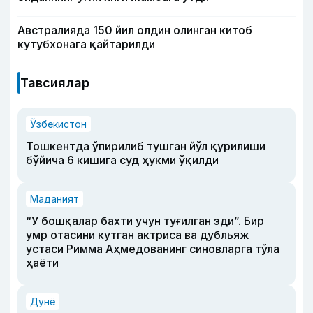
Австралияда 150 йил олдин олинган китоб
кутубхонага қайтарилди
Тавсиялар
Ўзбекистон
Тошкентда ўпирилиб тушган йўл қурилиши
бўйича 6 кишига суд ҳукми ўқилди
Маданият
“У бошқалар бахти учун туғилган эди”. Бир
умр отасини кутган актриса ва дубльяж
устаси Римма Аҳмедованинг синовларга тўла
ҳаёти
Дунё