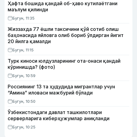
Ҳафта бошида қандай об-ҳаво кутилаётгани
маълум қилинди
Бугун, 11:35
Жиззахда 77 ёшли таксичини қўй сотиб олиш
баҳонасида яйловга олиб бориб ўлдирган йигит
20 йилга қамалди
Бугун, 11:15
Турк киноси юлдузларининг ота-онаси қандай
кўринишда? (фото)
Бугун, 10:59
Россиянинг 13 та ҳудудида мигрантлар учун
“Амина” иловаси мажбурий бўлади
Бугун, 10:50
Ўзбекистондаги давлат ташкилотлари
серверларига киберҳужумлар аниқланди
Бугун, 10:25