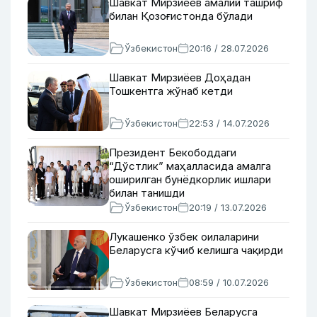
Шавкат Мирзиёев амалий ташриф
билан Қозоғистонда бўлади
Ўзбекистон
20:16 / 28.07.2026
Шавкат Мирзиёев Доҳадан
Тошкентга жўнаб кетди
Ўзбекистон
22:53 / 14.07.2026
Президент Бекободдаги
“Дўстлик” маҳалласида амалга
оширилган бунёдкорлик ишлари
билан танишди
Ўзбекистон
20:19 / 13.07.2026
Лукашенко ўзбек оилаларини
Беларусга кўчиб келишга чақирди
Ўзбекистон
08:59 / 10.07.2026
Шавкат Мирзиёев Беларусга