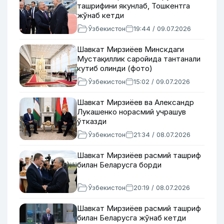
ташрифини якунлаб, Тошкентга
жўнаб кетди
Ўзбекистон
19:44 / 09.07.2026
Шавкат Мирзиёев Минскдаги
Мустақиллик саройида тантанали
кутиб олинди (фото)
Ўзбекистон
15:02 / 09.07.2026
Шавкат Мирзиёев ва Александр
Лукашенко норасмий учрашув
ўтказди
Ўзбекистон
21:34 / 08.07.2026
Шавкат Мирзиёев расмий ташриф
билан Беларусга борди
Ўзбекистон
20:19 / 08.07.2026
Шавкат Мирзиёев расмий ташриф
билан Беларусга жўнаб кетди