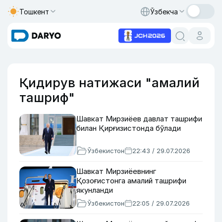
Тошкент
Ўзбекча
Қидирув натижаси "амалий
ташриф"
Шавкат Мирзиёев давлат ташрифи
билан Қирғизистонда бўлади
Ўзбекистон
22:43 / 29.07.2026
Шавкат Мирзиёевнинг
Қозоғистонга амалий ташрифи
якунланди
Ўзбекистон
22:05 / 29.07.2026