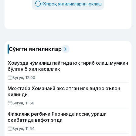
Кўпроқ янгиликларни юклаш
Сўнгги янгиликлар
Ҳовузда чўмилиш пайтида юқтириб олиш мумкин
бўлган 5 хил касаллик
Бугун, 12:00
Можтаба Хоманаий акс этган илк видео эълон
қилинди
Бугун, 11:56
Фижилик регбичи Японияда иссиқ уриши
оқибатида вафот этди
Бугун, 11:54