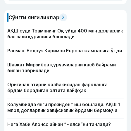
Сўнгги янгиликлар
АҚШ суди Трампнинг Оқ уйда 400 млн долларлик
бал зали қуришини блоклади
Расман. Беҳруз Каримов Европа жамоасига ўтди
Шавкат Мирзиёев қурувчиларни касб байрами
билан табриклади
Оригинал атирни қалбакисидан фарқлашга
ёрдам берадиган олтита лайфҳак
Колумбияда янги президент иш бошлади. АҚШ 1
млрд долларлик хавфсизлик ёрдами бермоқчи
Нега Хаби Алонсо айнан “Челси”ни танлади?