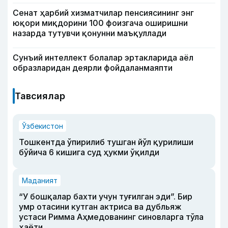
Сенат ҳарбий хизматчилар пенсиясининг энг
юқори миқдорини 100 фоизгача оширишни
назарда тутувчи қонунни маъқуллади
Сунъий интеллект болалар эртакларида аёл
образларидан деярли фойдаланмаяпти
Тавсиялар
Ўзбекистон
Тошкентда ўпирилиб тушган йўл қурилиши
бўйича 6 кишига суд ҳукми ўқилди
Маданият
“У бошқалар бахти учун туғилган эди”. Бир
умр отасини кутган актриса ва дубльяж
устаси Римма Аҳмедованинг синовларга тўла
ҳаёти