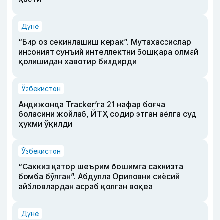
Дунё
“Бир оз секинлашиш керак”. Мутахассислар
инсоният сунъий интеллектни бошқара олмай
қолишидан хавотир билдирди
Ўзбекистон
Андижонда Tracker’га 21 нафар боғча
боласини жойлаб, ЙТҲ содир этган аёлга суд
ҳукми ўқилди
Ўзбекистон
“Саккиз қатор шеърим бошимга саккизта
бомба бўлган”. Абдулла Ориповни сиёсий
айбловлардан асраб қолган воқеа
Дунё