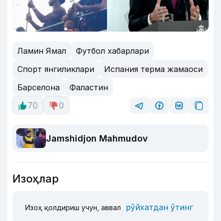
Ламин Ямал
Футбол хабарлари
Спорт янгиликлари
Испания терма жамаоси
Барселона
Фаластин
70
0
Jamshidjon Mahmudov
Изоҳлар
рўйхатдан ўтинг
Изоҳ қолдириш учун, аввал