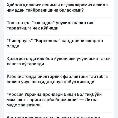
Ҳайрон қоласиз: севимли егуликларимиз аслида
нимадан тайёрланишини биласизми?
Тошкентда “закладка” усулида наркотик
тарқатишга чек қўйилди
“Ливерпуль” “Барселона” сардорини ижарага
олади
Қозоғистонда илк бор йўловчили учувчисиз такси
ҳавога кўтарилди
Ўзбекистонда риэлторлик фаолиятини тартибга
солиш учун алоҳида қонун қабул қилинди
“Россия Украина дронлари билан Болтиқбўйи
мамлакатларига зарба бермоқчи” — Литва
мудофаа вазири
Австрия канцлери оналар меҳнати ҳақидаги