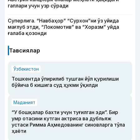
гаплари учун узр сўради
Суперлига. “Навбаҳор” “Сурхон”ни ўз уйида
мағлуб этди, “Локомотив” ва “Хоразм” уйда
ғалаба қозонди
Тавсиялар
Ўзбекистон
Тошкентда ўпирилиб тушган йўл қурилиши
бўйича 6 кишига суд ҳукми ўқилди
Маданият
“У бошқалар бахти учун туғилган эди”. Бир
умр отасини кутган актриса ва дубльяж
устаси Римма Аҳмедованинг синовларга тўла
ҳаёти