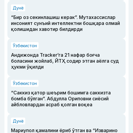
Дунё
“Бир оз секинлашиш керак”. Мутахассислар
инсоният сунъий интеллектни бошқара олмай
қолишидан хавотир билдирди
Ўзбекистон
Андижонда Tracker’га 21 нафар боғча
боласини жойлаб, ЙТҲ содир этган аёлга суд
ҳукми ўқилди
Ўзбекистон
“Саккиз қатор шеърим бошимга саккизта
бомба бўлган”. Абдулла Ориповни сиёсий
айбловлардан асраб қолган воқеа
Дунё
Мариупол қамалини ёриб ўтган ва “Изварино