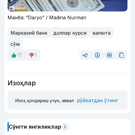
Манба: “Daryo” / Madina Nurman
Марказий банк
доллар курси
валюта
сўм
17
1
Изоҳлар
рўйхатдан ўтинг
Изоҳ қолдириш учун, аввал
Сўнгги янгиликлар