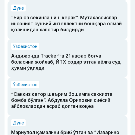
Дунё
“Бир оз секинлашиш керак”. Мутахассислар
инсоният сунъий интеллектни бошқара олмай
қолишидан хавотир билдирди
Ўзбекистон
Андижонда Tracker’га 21 нафар боғча
боласини жойлаб, ЙТҲ содир этган аёлга суд
ҳукми ўқилди
Ўзбекистон
“Саккиз қатор шеърим бошимга саккизта
бомба бўлган”. Абдулла Ориповни сиёсий
айбловлардан асраб қолган воқеа
Дунё
Мариупол қамалини ёриб ўтган ва “Изварино