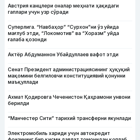
Австрия канцлери оналар меҳнати ҳақидаги
гаплари учун узр сўради
Суперлига. “Навбаҳор” “Сурхон”ни ўз уйида
мағлуб этди, “Локомотив” ва “Хоразм” уйда
ғалаба қозонди
Актёр Абду­маннон Убайдуллаев вафот этди
Сенат Президент администрациясининг ҳуқуқий
мақомини белгиловчи конституциявий қонунни
маъқуллади
Ахмат Қодировга Чеченистон Қаҳрамони унвони
берилди
“Манчестер Сити” тарихий трансферни якунлади
Электромобиль хариди учун автокредит
фоизининг бир қисми давлат томонидан қоплаб