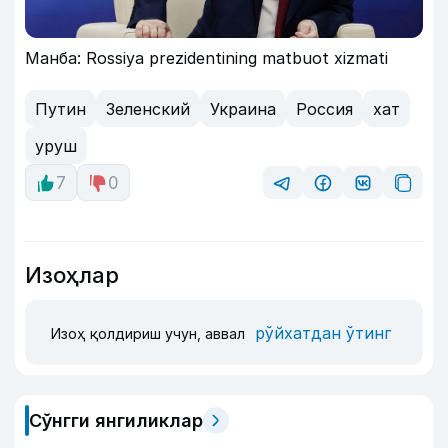
Манба: Rossiya prezidentining matbuot xizmati
Путин
Зеленский
Украина
Россия
хат
уруш
7
0
Изоҳлар
рўйхатдан ўтинг
Изоҳ қолдириш учун, аввал
Сўнгги янгиликлар