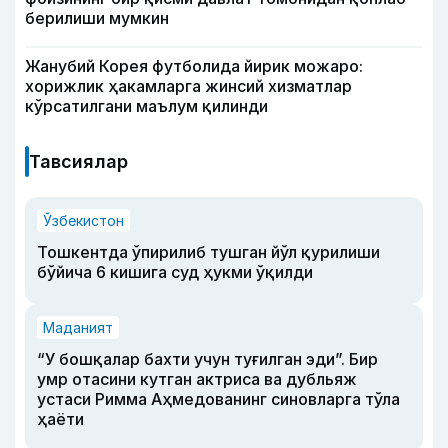
берилиши мумкин
Жанубий Корея футболида йирик можаро:
хорижлик ҳакамларга жинсий хизматлар
кўрсатилгани маълум қилинди
Тавсиялар
Ўзбекистон
Тошкентда ўпирилиб тушган йўл қурилиши
бўйича 6 кишига суд ҳукми ўқилди
Маданият
“У бошқалар бахти учун туғилган эди”. Бир
умр отасини кутган актриса ва дубльяж
устаси Римма Аҳмедованинг синовларга тўла
ҳаёти