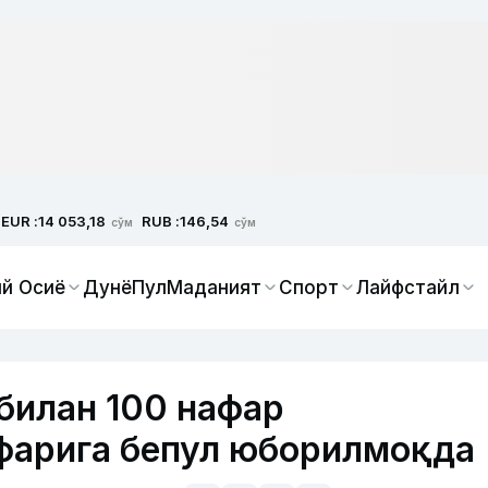
EUR :
RUB :
14 053,18
146,54
сўм
сўм
й Осиё
Дунё
Пул
Маданият
Спорт
Лайфстайл
билан 100 нафар
фарига бепул юборилмоқда