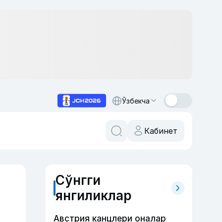
Ўзбекча
Кабинет
Сўнгги
янгиликлар
Австрия канцлери оналар