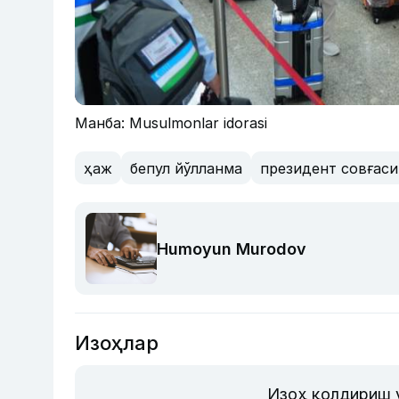
Манба: Musulmonlar idorasi
ҳаж
бепул йўлланма
президент совғаси
Humoyun Murodov
Изоҳлар
Изоҳ қолдириш 