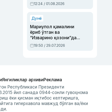
Абдулла Ориповни
12:24 / 01.08.2026
сиёсий айбловлардан
асраб қолган воқеа
Дунё
Мариупол қамалини
ёриб ўтган ва
“Изварино қозони”дан
чиққан қаҳрамон —
19:50 / 29.07.2026
Украина армияси бош
қўмондони Драпатий
ҳақида
и
Янгиликлар архиви
Реклама
стон Республикаси Президенти
3.2015 йил санада 0944-сонли гувоҳнома
риш ёки қисман иқтибос келтиришга,
айтига гиперхавола мавжуд бўлган ва/ёки
ади.