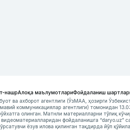
т-нашр
Алоқа маълумотлари
Фойдаланиш шартлар
буот ва ахборот агентлиги (ЎзМАА, ҳозирги Ўзбеки
мавий коммуникациялар агентлиги) томонидан 13.0
ўйхатга олинган. Матнли материалларни тўлиқ кўчи
и видеоматериалларидан фойдаланишга “daryo.uz” с
ўрсатувчи ёзув илова қилинган тақдирда йўл қўйил