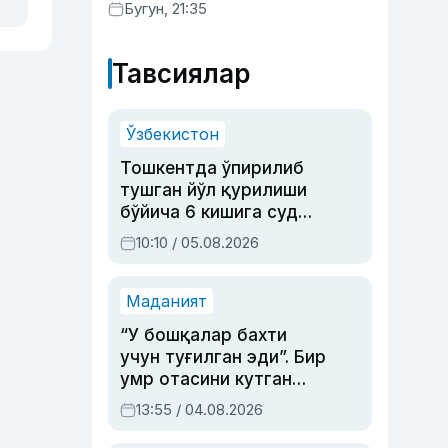
хизматлар кўрсатилгани
Бугун, 21:35
маълум қилинди
Тавсиялар
Ўзбекистон
Тошкентда ўпирилиб
тушган йўл қурилиши
бўйича 6 кишига суд
ҳукми ўқилди
10:10 / 05.08.2026
Маданият
“У бошқалар бахти
учун туғилган эди”. Бир
умр отасини кутган
актриса ва дубльяж
13:55 / 04.08.2026
устаси Римма
Аҳмедованинг