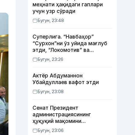
меҳнати ҳақидаги гаплари
учун узр сўради
Бугун, 23:48
Суперлига. “Навбаҳор”
“Сурхон”ни ўз уйида мағлуб
этди, “Локомотив” ва
“Хоразм” уйда ғалаба
Бугун, 23:26
қозонди
Актёр Абду­маннон
Убайдуллаев вафот этди
Бугун, 23:08
Сенат Президент
администрациясининг
ҳуқуқий мақомини
белгиловчи конституциявий
Бугун, 23:06
қонунни маъқуллади