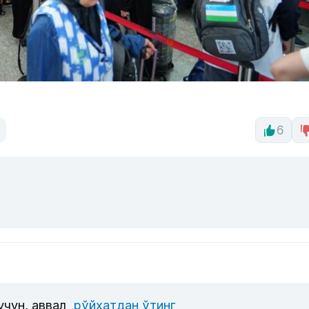
6
учун, аввал
рўйхатдан ўтинг