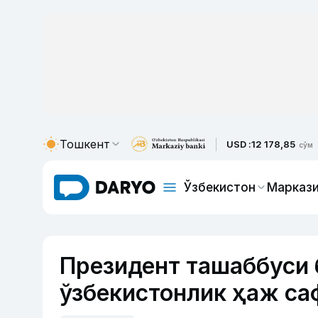
Тошкент
USD :
12 178,85
сўм
Ўзбекистон
Маркази
Президент ташаббуси 
ўзбекистонлик ҳаж са