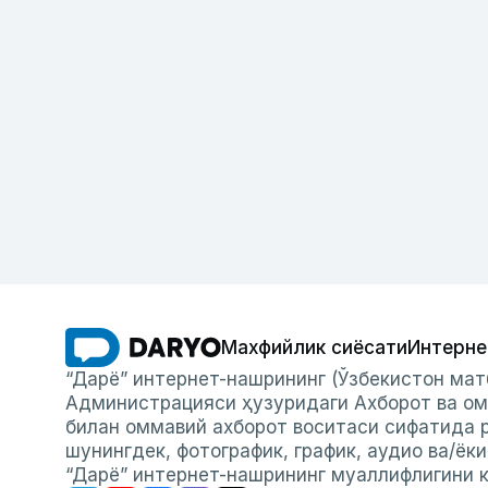
Махфийлик сиёсати
Интерне
“Дарё” интернет-нашрининг (Ўзбекистон мат
Администрацияси ҳузуридаги Ахборот ва ом
билан оммавий ахборот воситаси сифатида р
шунингдек, фотографик, график, аудио ва/ёк
“Дарё” интернет-нашрининг муаллифлигини к