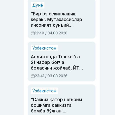
синовларга тўла ҳаёти
Дунё
“Бир оз секинлашиш
керак”. Мутахассислар
инсоният сунъий
интеллектни бошқара
12:40 / 04.08.2026
олмай қолишидан
хавотир билдирди
Ўзбекистон
Андижонда Tracker’га
21 нафар боғча
боласини жойлаб, ЙТҲ
содир этган аёлга суд
23:41 / 03.08.2026
ҳукми ўқилди
Ўзбекистон
“Саккиз қатор шеърим
бошимга саккизта
бомба бўлган”.