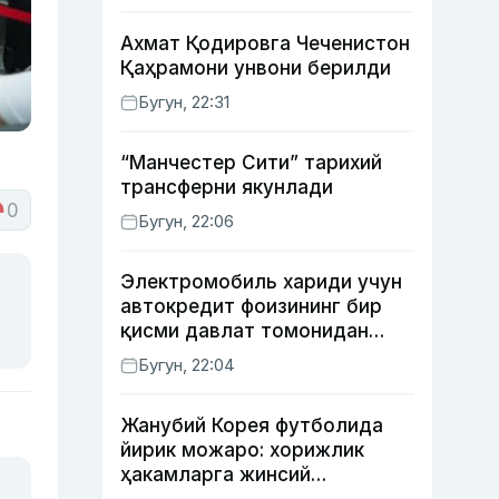
Ахмат Қодировга Чеченистон
Қаҳрамони унвони берилди
Бугун, 22:31
“Манчестер Сити” тарихий
трансферни якунлади
0
Бугун, 22:06
Электромобиль хариди учун
автокредит фоизининг бир
қисми давлат томонидан
қоплаб берилиши мумкин
Бугун, 22:04
Жанубий Корея футболида
йирик можаро: хорижлик
ҳакамларга жинсий