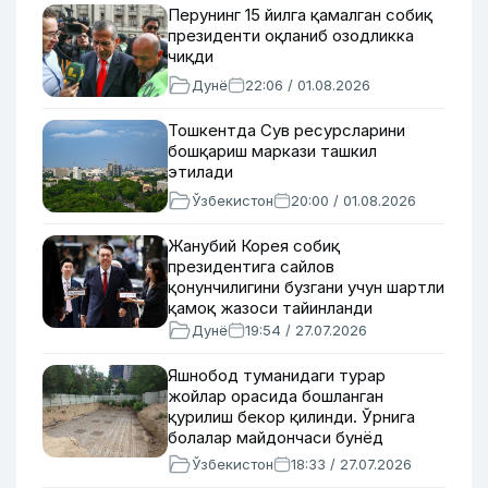
Перунинг 15 йилга қамалган собиқ
президенти оқланиб озодликка
чиқди
Дунё
22:06 / 01.08.2026
Тошкентда Сув ресурсларини
бошқариш маркази ташкил
этилади
Ўзбекистон
20:00 / 01.08.2026
Жанубий Корея собиқ
президентига сайлов
қонунчилигини бузгани учун шартли
қамоқ жазоси тайинланди
Дунё
19:54 / 27.07.2026
Яшнобод туманидаги турар
жойлар орасида бошланган
қурилиш бекор қилинди. Ўрнига
болалар майдончаси бунёд
этилади
Ўзбекистон
18:33 / 27.07.2026