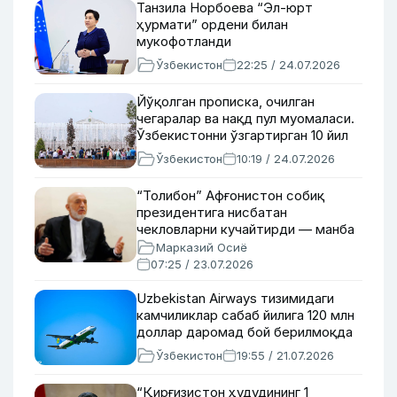
Танзила Норбоева “Эл-юрт
ҳурмати” ордени билан
мукофотланди
Ўзбекистон
22:25 / 24.07.2026
Йўқолган прописка, очилган
чегаралар ва нақд пул муомаласи.
Ўзбекистонни ўзгартирган 10 йил
Ўзбекистон
10:19 / 24.07.2026
“Толибон” Афғонистон собиқ
президентига нисбатан
чекловларни кучайтирди — манба
Марказий Осиё
07:25 / 23.07.2026
Uzbekistan Airways тизимидаги
камчиликлар сабаб йилига 120 млн
доллар даромад бой берилмоқда
Ўзбекистон
19:55 / 21.07.2026
“Қирғизистон ҳудудининг 1