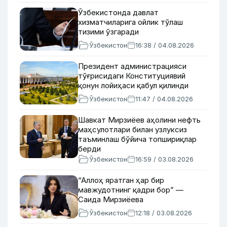
Ўзбекистонда давлат
хизматчиларига ойлик тўлаш
тизими ўзгаради
Ўзбекистон
16:38 / 04.08.2026
Президент администрацияси
тўғрисидаги Конституциявий
қонун лойиҳаси қабул қилинди
Ўзбекистон
11:47 / 04.08.2026
Шавкат Мирзиёев аҳолини нефть
маҳсулотлари билан узлуксиз
таъминлаш бўйича топшириқлар
берди
Ўзбекистон
16:59 / 03.08.2026
“Аллоҳ яратган ҳар бир
мавжудотнинг қадри бор” —
Саида Мирзиёева
Ўзбекистон
12:18 / 03.08.2026