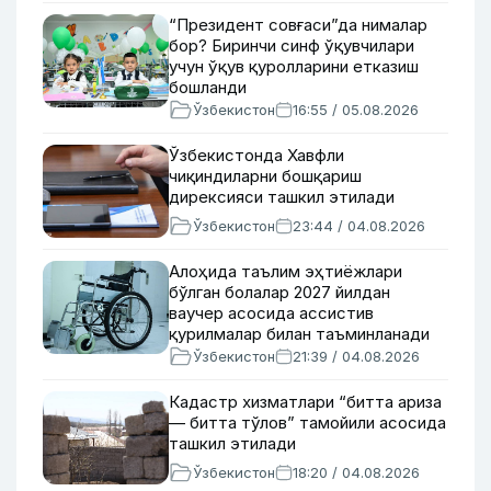
“Президент совғаси”да нималар
бор? Биринчи синф ўқувчилари
учун ўқув қуролларини етказиш
бошланди
Ўзбекистон
16:55 / 05.08.2026
Ўзбекистонда Хавфли
чиқиндиларни бошқариш
дирексияси ташкил этилади
Ўзбекистон
23:44 / 04.08.2026
Алоҳида таълим эҳтиёжлари
бўлган болалар 2027 йилдан
ваучер асосида ассистив
қурилмалар билан таъминланади
Ўзбекистон
21:39 / 04.08.2026
Кадастр хизматлари “битта ариза
— битта тўлов” тамойили асосида
ташкил этилади
Ўзбекистон
18:20 / 04.08.2026