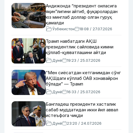
Андижонда “президент оиласига
яқин”лигини айтиб, фуқаролардан
юз минглаб доллар олган гуруҳ
қамалди
Ўзбекистон
18:08 / 27.07.2026
Трамп навбатдаги АҚШ
президентлик сайловида кимни
қўллаб-қувватлашини айтди
Дунё
19:23 / 25.07.2026
“Мен сиёсатдан кетганимдан сўнг
АҚШдаги кўплаб ОАВ хонавайрон
бўлади” — Трамп
Дунё
16:33 / 25.07.2026
Бангладеш президенти хасталик
сабаб муддатидан икки йил аввал
истеъфога чиқди
Дунё
23:20 / 24.07.2026