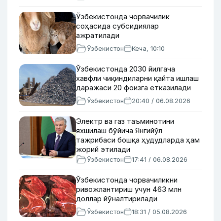
Ўзбекистонда чорвачилик
соҳасида субсидиялар
ажратилади
Ўзбекистон
Кеча, 10:10
Ўзбекистонда 2030 йилгача
хавфли чиқиндиларни қайта ишлаш
даражаси 20 фоизга етказилади
Ўзбекистон
20:40 / 06.08.2026
Электр ва газ таъминотини
яхшилаш бўйича Янгийўл
тажрибаси бошқа ҳудудларда ҳам
жорий этилади
Ўзбекистон
17:41 / 06.08.2026
Ўзбекистонда чорвачиликни
ривожлантириш учун 463 млн
доллар йўналтирилади
Ўзбекистон
18:31 / 05.08.2026