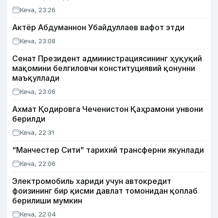
Кеча, 23:26
Актёр Абду­маннон Убайдуллаев вафот этди
Кеча, 23:08
Сенат Президент администрациясининг ҳуқуқий
мақомини белгиловчи конституциявий қонунни
маъқуллади
Кеча, 23:06
Ахмат Қодировга Чеченистон Қаҳрамони унвони
берилди
Кеча, 22:31
“Манчестер Сити” тарихий трансферни якунлади
Кеча, 22:06
Электромобиль хариди учун автокредит
фоизининг бир қисми давлат томонидан қоплаб
берилиши мумкин
Кеча, 22:04