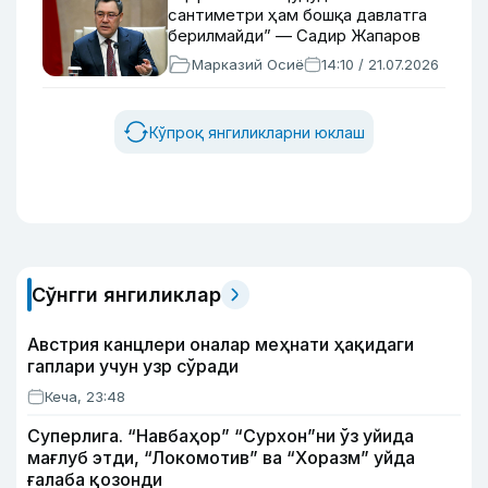
сантиметри ҳам бошқа давлатга
берилмайди” — Садир Жапаров
Марказий Осиё
14:10 / 21.07.2026
Кўпроқ янгиликларни юклаш
Сўнгги янгиликлар
Австрия канцлери оналар меҳнати ҳақидаги
гаплари учун узр сўради
Кеча, 23:48
Суперлига. “Навбаҳор” “Сурхон”ни ўз уйида
мағлуб этди, “Локомотив” ва “Хоразм” уйда
ғалаба қозонди