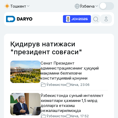
Тошкент
Ўзбекча
Қидирув натижаси
"президент совғаси"
Сенат Президент
администрациясининг ҳуқуқий
мақомини белгиловчи
конституциявий қонунни
маъқуллади
Ўзбекистон
Кеча, 23:06
Ўзбекистонда сунъий интеллект
хизматлари ҳажмини 1,5 млрд
долларга етказиш
режалаштирилмоқда
Ўзбекистон
Кеча, 17:52