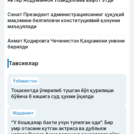
Актёр Абду­маннон Убайдуллаев вафот этди
Сенат Президент администрациясининг ҳуқуқий
мақомини белгиловчи конституциявий қонунни
маъқуллади
Ахмат Қодировга Чеченистон Қаҳрамони унвони
берилди
Тавсиялар
Ўзбекистон
Тошкентда ўпирилиб тушган йўл қурилиши
бўйича 6 кишига суд ҳукми ўқилди
Маданият
“У бошқалар бахти учун туғилган эди”. Бир
умр отасини кутган актриса ва дубльяж