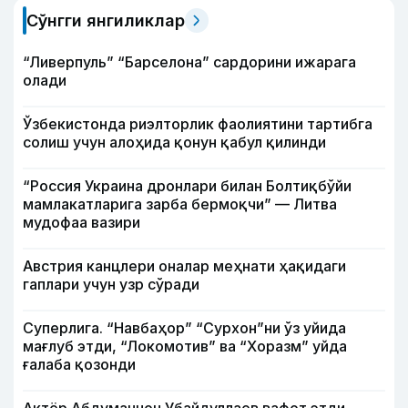
Сўнгги янгиликлар
“Ливерпуль” “Барселона” сардорини ижарага
олади
Ўзбекистонда риэлторлик фаолиятини тартибга
солиш учун алоҳида қонун қабул қилинди
“Россия Украина дронлари билан Болтиқбўйи
мамлакатларига зарба бермоқчи” — Литва
мудофаа вазири
Австрия канцлери оналар меҳнати ҳақидаги
гаплари учун узр сўради
Суперлига. “Навбаҳор” “Сурхон”ни ўз уйида
мағлуб этди, “Локомотив” ва “Хоразм” уйда
ғалаба қозонди