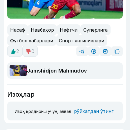
Насаф
Навбаҳор
Нефтчи
Суперлига
Футбол хабарлари
Спорт янгиликлари
2
0
Jamshidjon Mahmudov
Изоҳлар
рўйхатдан ўтинг
Изоҳ қолдириш учун, аввал