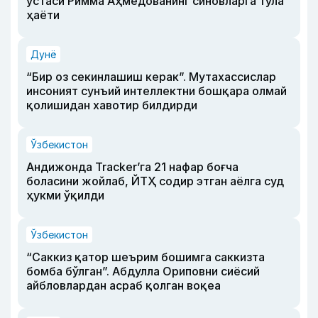
устаси Римма Аҳмедованинг синовларга тўла
ҳаёти
Дунё
“Бир оз секинлашиш керак”. Мутахассислар
инсоният сунъий интеллектни бошқара олмай
қолишидан хавотир билдирди
Ўзбекистон
Андижонда Tracker’га 21 нафар боғча
боласини жойлаб, ЙТҲ содир этган аёлга суд
ҳукми ўқилди
Ўзбекистон
“Саккиз қатор шеърим бошимга саккизта
бомба бўлган”. Абдулла Ориповни сиёсий
айбловлардан асраб қолган воқеа