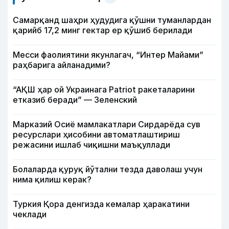
Самарқанд шаҳри ҳудудига қўшни туманлардан
қарийб 17,2 минг гектар ер қўшиб берилади
Месси фаолиятини якунлагач, “Интер Майами”
раҳбарига айланадими?
“АҚШ ҳар ой Украинага Patriot ракеталарини
етказиб беради” — Зеленский
Марказий Осиё мамлакатлари Сирдарёда сув
ресурслари ҳисобини автоматлаштириш
режасини ишлаб чиқишни маъқуллади
Болаларда қуруқ йўтални тезда даволаш учун
нима қилиш керак?
Туркия Қора денгизда кемалар ҳаракатини
чеклади