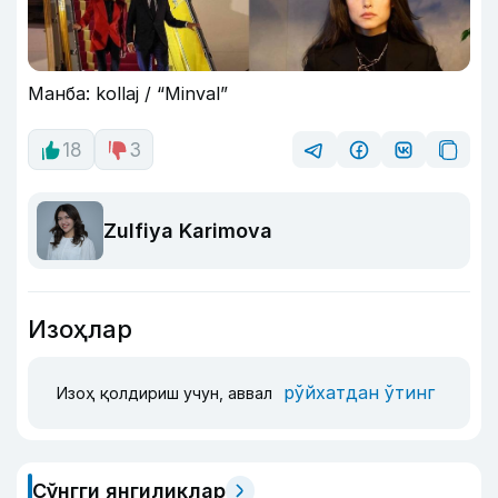
Манба: kollaj / “Minval”
18
3
Zulfiya Karimova
Изоҳлар
рўйхатдан ўтинг
Изоҳ қолдириш учун, аввал
Сўнгги янгиликлар