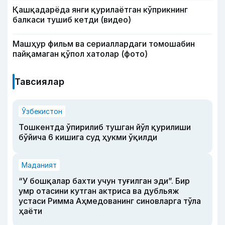
Қашқадарёда янги қурилаётган кўприкнинг
балкаси тушиб кетди (видео)
Машҳур фильм ва сериаллардаги томошабин
пайқамаган қўпол хатолар (фото)
Тавсиялар
Ўзбекистон
Тошкентда ўпирилиб тушган йўл қурилиши
бўйича 6 кишига суд ҳукми ўқилди
Маданият
“У бошқалар бахти учун туғилган эди”. Бир
умр отасини кутган актриса ва дубльяж
устаси Римма Аҳмедованинг синовларга тўла
ҳаёти