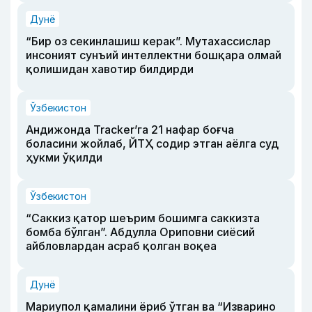
Дунё
“Бир оз секинлашиш керак”. Мутахассислар
инсоният сунъий интеллектни бошқара олмай
қолишидан хавотир билдирди
Ўзбекистон
Андижонда Tracker’га 21 нафар боғча
боласини жойлаб, ЙТҲ содир этган аёлга суд
ҳукми ўқилди
Ўзбекистон
“Саккиз қатор шеърим бошимга саккизта
бомба бўлган”. Абдулла Ориповни сиёсий
айбловлардан асраб қолган воқеа
Дунё
Мариупол қамалини ёриб ўтган ва “Изварино