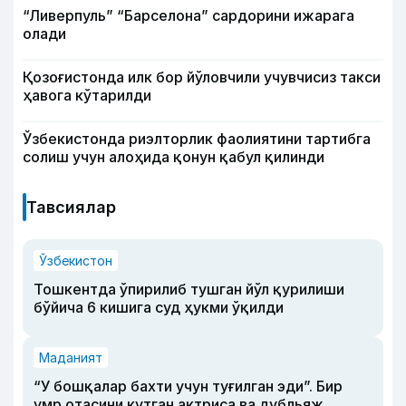
“Ливерпуль” “Барселона” сардорини ижарага
олади
Қозоғистонда илк бор йўловчили учувчисиз такси
ҳавога кўтарилди
Ўзбекистонда риэлторлик фаолиятини тартибга
солиш учун алоҳида қонун қабул қилинди
Тавсиялар
Ўзбекистон
Тошкентда ўпирилиб тушган йўл қурилиши
бўйича 6 кишига суд ҳукми ўқилди
Маданият
“У бошқалар бахти учун туғилган эди”. Бир
умр отасини кутган актриса ва дубльяж