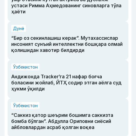
устаси Римма Аҳмедованинг синовларга тўла
ҳаёти
Дунё
“Бир оз секинлашиш керак”. Мутахассислар
инсоният сунъий интеллектни бошқара олмай
қолишидан хавотир билдирди
Ўзбекистон
Андижонда Tracker’га 21 нафар боғча
боласини жойлаб, ЙТҲ содир этган аёлга суд
ҳукми ўқилди
Ўзбекистон
“Саккиз қатор шеърим бошимга саккизта
бомба бўлган”. Абдулла Ориповни сиёсий
айбловлардан асраб қолган воқеа