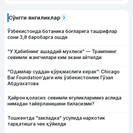
Сўнгги янгиликлар
Ўзбекистонда ботаника боғларига ташрифлар
сони 3,8 баробарга ошди
“У Ҳабибнинг ашаддий мухлиси” — Трампнинг
севимли жангчилари ким экани айтилди
“Одамлар суддан қўрқмаслиги керак”: Chicago
Bar Foundation’даги илк ўзбекистонлик Гўзал
Абдуахатова
Ҳайрон қоласиз: севимли егуликларимиз аслида
нимадан тайёрланишини биласизми?
Тошкентда “закладка” усулида наркотик
тарқатишга чек қўйилди