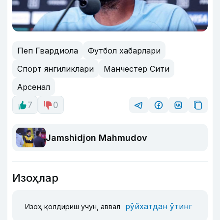
Пеп Гвардиола
Футбол хабарлари
Спорт янгиликлари
Манчестер Сити
Арсенал
7
0
Jamshidjon Mahmudov
Изоҳлар
рўйхатдан ўтинг
Изоҳ қолдириш учун, аввал