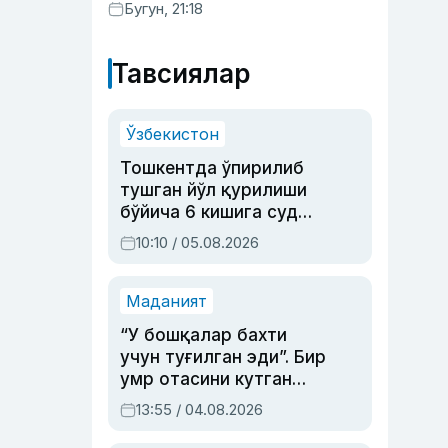
Бугун, 21:18
Тавсиялар
Ўзбекистон
Тошкентда ўпирилиб
тушган йўл қурилиши
бўйича 6 кишига суд
ҳукми ўқилди
10:10 / 05.08.2026
Маданият
“У бошқалар бахти
учун туғилган эди”. Бир
умр отасини кутган
актриса ва дубльяж
13:55 / 04.08.2026
устаси Римма
Аҳмедованинг