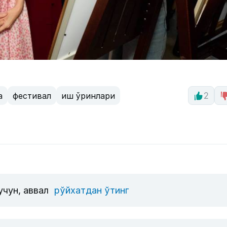
а
фестивал
иш ўринлари
2
учун, аввал
рўйхатдан ўтинг