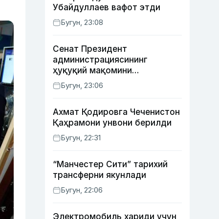
Убайдуллаев вафот этди
Бугун, 23:08
Сенат Президент
администрациясининг
ҳуқуқий мақомини
белгиловчи конституциявий
Бугун, 23:06
қонунни маъқуллади
Ахмат Қодировга Чеченистон
Қаҳрамони унвони берилди
Бугун, 22:31
“Манчестер Сити” тарихий
трансферни якунлади
Бугун, 22:06
Электромобиль хариди учун