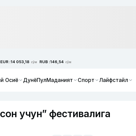
EUR :
RUB :
14 053,18
146,54
сўм
сўм
й Осиё
Дунё
Пул
Маданият
Спорт
Лайфстайл
сон учун” фестивалига