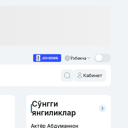
Ўзбекча
Кабинет
Сўнгги
янгиликлар
Актёр Абду­маннон