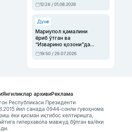
Абдулла Ориповни
12:24 / 01.08.2026
сиёсий айбловлардан
асраб қолган воқеа
Дунё
Мариупол қамалини
ёриб ўтган ва
“Изварино қозони”дан
чиққан қаҳрамон —
19:50 / 29.07.2026
Украина армияси бош
қўмондони Драпатий
ҳақида
и
Янгиликлар архиви
Реклама
стон Республикаси Президенти
3.2015 йил санада 0944-сонли гувоҳнома
риш ёки қисман иқтибос келтиришга,
айтига гиперхавола мавжуд бўлган ва/ёки
ади.