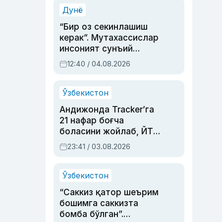
синовларга тўла ҳаёти
Дунё
“Бир оз секинлашиш
керак”. Мутахассислар
инсоният сунъий
интеллектни бошқара
12:40 / 04.08.2026
олмай қолишидан
хавотир билдирди
Ўзбекистон
Андижонда Tracker’га
21 нафар боғча
боласини жойлаб, ЙТҲ
содир этган аёлга суд
23:41 / 03.08.2026
ҳукми ўқилди
Ўзбекистон
“Саккиз қатор шеърим
бошимга саккизта
бомба бўлган”.