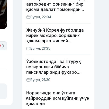
автокредит фоизининг бир
қисми давлат томонидан
қоплаб берилиши мумкин
Бугун, 22:04
Жанубий Корея футболида
йирик можаро: хорижлик
ҳакамларга жинсий
0
хизматлар кўрсатилгани
Бугун, 21:35
маълум қилинди
Ўзбекистонда I ва II гуруҳ
ногиронлиги бўйича
пенсиялар энди фуқаро
мурожаатисиз тайинланиши
Бугун, 21:30
мумкин
Норвегияда она ўғлига
ғайриоддий исм қўйгани учун
қамалди