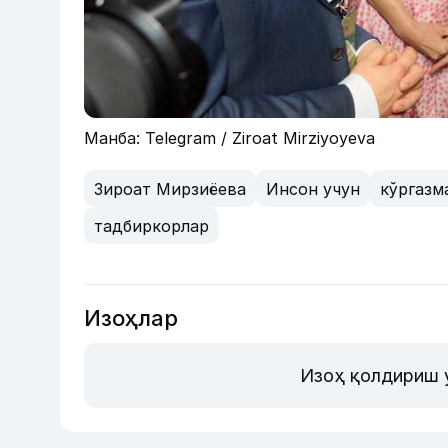
Манба: Telegram / Ziroat Mirziyoyeva
Зироат Мирзиёева
Инсон учун
кўргазм
тадбиркорлар
Изоҳлар
Изоҳ қолдириш 