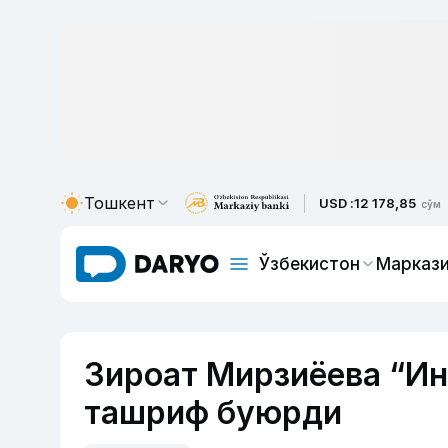
Тошкент
USD :
12 178,85
сўм
Ўзбекистон
Маркази
Зироат Мирзиёева “Ин
ташриф буюрди