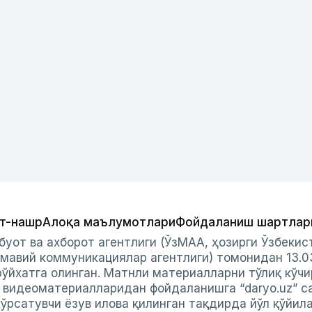
т-нашр
Алоқа маълумотлари
Фойдаланиш шартлар
буот ва ахборот агентлиги (ЎзМАА, ҳозирги Ўзбеки
мавий коммуникациялар агентлиги) томонидан 13.0
ўйхатга олинган. Матнли материалларни тўлиқ кўчи
и видеоматериалларидан фойдаланишга “daryo.uz” с
ўрсатувчи ёзув илова қилинган тақдирда йўл қўйил