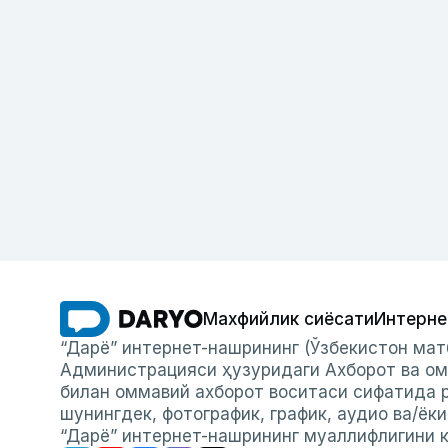
Махфийлик сиёсати
Интерне
“Дарё” интернет-нашрининг (Ўзбекистон мат
Администрацияси ҳузуридаги Ахборот ва ом
билан оммавий ахборот воситаси сифатида р
шунингдек, фотографик, график, аудио ва/ёк
“Дарё” интернет-нашрининг муаллифлигини к