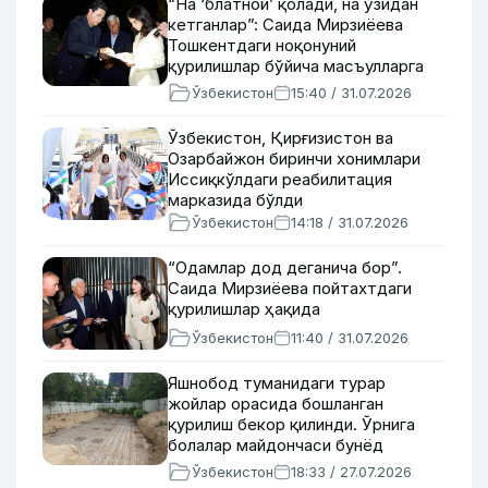
“На ‘блатной’ қолади, на ўзидан
кетганлар”: Саида Мирзиёева
Тошкентдаги ноқонуний
қурилишлар бўйича масъулларга
қатъий топшириқ берди (видео)
Ўзбекистон
15:40 / 31.07.2026
Ўзбекистон, Қирғизистон ва
Озарбайжон биринчи хонимлари
Иссиқкўлдаги реабилитация
марказида бўлди
Ўзбекистон
14:18 / 31.07.2026
“Одамлар дод деганича бор”.
Саида Мирзиёева пойтахтдаги
қурилишлар ҳақида
Ўзбекистон
11:40 / 31.07.2026
Яшнобод туманидаги турар
жойлар орасида бошланган
қурилиш бекор қилинди. Ўрнига
болалар майдончаси бунёд
этилади
Ўзбекистон
18:33 / 27.07.2026