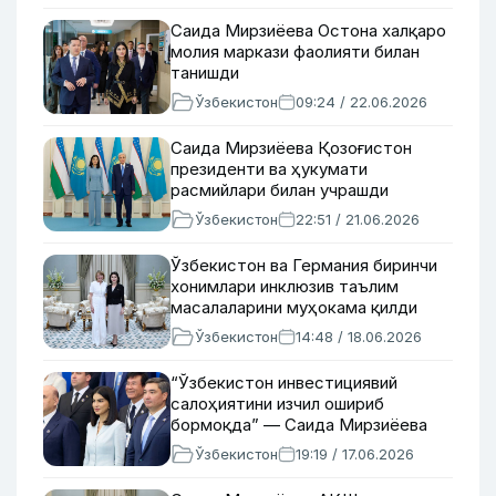
Саида Мирзиёева Остона халқаро
молия маркази фаолияти билан
танишди
Ўзбекистон
09:24 / 22.06.2026
Саида Мирзиёева Қозоғистон
президенти ва ҳукумати
расмийлари билан учрашди
Ўзбекистон
22:51 / 21.06.2026
Ўзбекистон ва Германия биринчи
хонимлари инклюзив таълим
масалаларини муҳокама қилди
Ўзбекистон
14:48 / 18.06.2026
“Ўзбекистон инвестициявий
салоҳиятини изчил ошириб
бормоқда” — Саида Мирзиёева
Ўзбекистон
19:19 / 17.06.2026