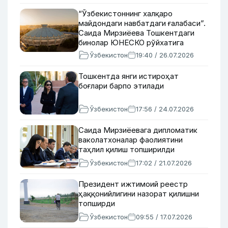
“Ўзбекистоннинг халқаро
майдондаги навбатдаги ғалабаси”.
Саида Мирзиёева Тошкентдаги
бинолар ЮНЕСКО рўйхатига
киритилгани ҳақида
Ўзбекистон
19:40 / 26.07.2026
Тошкентда янги истироҳат
боғлари барпо этилади
Ўзбекистон
17:56 / 24.07.2026
Саида Мирзиёевага дипломатик
ваколатхоналар фаолиятини
таҳлил қилиш топширилди
Ўзбекистон
17:02 / 21.07.2026
Президент ижтимоий реестр
ҳаққонийлигини назорат қилишни
топширди
Ўзбекистон
09:55 / 17.07.2026