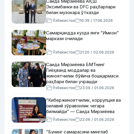
Саида Мирзиёева АҚШ
Эксимбанки ва DFC раҳбарлари
билан музокара ўтказди
Ўзбекистон
10:39 / 17.06.2026
Самарқандда кузда янги “Имкон”
маркази очилади
Ўзбекистон
21:20 / 02.06.2026
Саида Мирзиёева БМТнинг
Гиёҳванд моддалар ва
жиноятчилик бўйича бошқармаси
раҳбари билан учрашди
Ўзбекистон
23:09 / 01.06.2026
“Кибержиноятчилик, коррупция ва
оилавий зўравонлик чегара
билмайди” — Саида Мирзиёева
Ўзбекистон
22:06 / 01.06.2026
“Бунинг самарасини минглаб