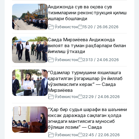
Андижонда сув ва оқова сув
тизимларини реконструкция қилиш
ишлари бошланди
Ўзбекистон
15:20 / 26.06.2026
Саида Мирзиёева Андижонда
вилоят ва туман раҳбарлари билан
йиғилиш ўтказди
Ўзбекистон
23:13 / 24.06.2026
“Одамлар турмушини яхшилашга
қаратилган ўзгаришлар ўн йиллаб
чўзилмаслиги керак” — Саида
Мирзиёева
Ўзбекистон
22:29 / 24.06.2026
“Ҳар бир судья шарафи ва шаънини
юксак даражада сақлаган ҳолда
эгнидаги мантиясига муносиб
бўлиши лозим” — Саида
Мирзиёева
Ўзбекистон
22:45 / 22.06.2026