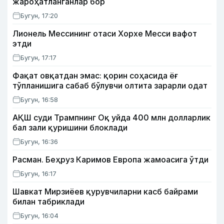
жароҳатланганлар бор
Бугун, 17:20
Лионель Мессининг отаси Хорхе Месси вафот
этди
Бугун, 17:17
Фақат овқатдан эмас: қорин соҳасида ёғ
тўпланишига сабаб бўлувчи олтита зарарли одат
Бугун, 16:58
АҚШ суди Трампнинг Оқ уйда 400 млн долларлик
бал зали қуришини блоклади
Бугун, 16:36
Расман. Беҳруз Каримов Европа жамоасига ўтди
Бугун, 16:17
Шавкат Мирзиёев қурувчиларни касб байрами
билан табриклади
Бугун, 16:04