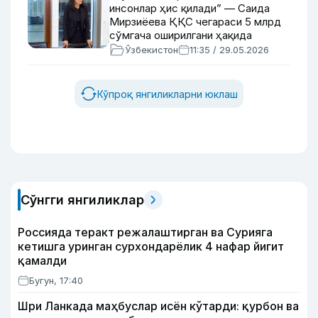
инсонлар ҳис қилади” — Саида
Мирзиёева ҚҚС чегараси 5 млрд
сўмгача оширилгани ҳақида
Ўзбекистон
11:35 / 29.05.2026
Кўпроқ янгиликларни юклаш
Сўнгги янгиликлар
Россияда теракт режалаштирган ва Сурияга
кетишга уринган сурхондарёлик 4 нафар йигит
қамалди
Бугун, 17:40
Шри Ланкада маҳбуслар исён кўтарди: қурбон ва