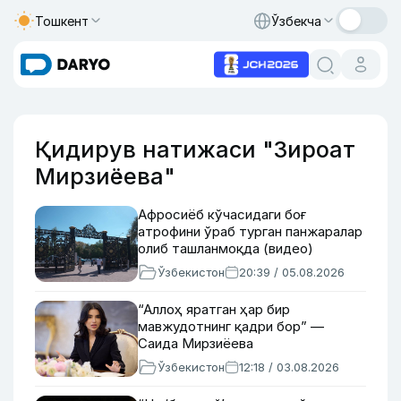
Тошкент
Ўзбекча
Қидирув натижаси "Зироат
Мирзиёева"
Афросиёб кўчасидаги боғ
атрофини ўраб турган панжаралар
олиб ташланмоқда (видео)
Ўзбекистон
20:39 / 05.08.2026
“Аллоҳ яратган ҳар бир
мавжудотнинг қадри бор” —
Саида Мирзиёева
Ўзбекистон
12:18 / 03.08.2026