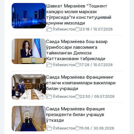
Шавкат Мирзиёев “Тошкент
халқаро молия маркази
тўғрисида”ги конституциявий
қонунни имзолади
Ўзбекистон
23:18 / 10.07.2026
Саида Мирзиёева бош вазир
ўринбосари лавозимига
тайинланган Дилноза
Каттахановани табриклади
Ўзбекистон
17:29 / 10.07.2026
Саида Мирзиёева Франциянинг
етакчи компаниялари вакиллари
билан учрашди
Ўзбекистон
22:50 / 09.07.2026
Саида Мирзиёева Франция
президенти билан учрашув
ўтказди
Ўзбекистон
15:06 / 30.06.2026