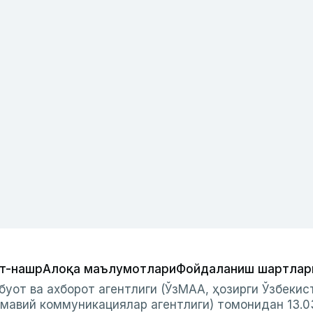
т-нашр
Алоқа маълумотлари
Фойдаланиш шартлар
буот ва ахборот агентлиги (ЎзМАА, ҳозирги Ўзбеки
мавий коммуникациялар агентлиги) томонидан 13.0