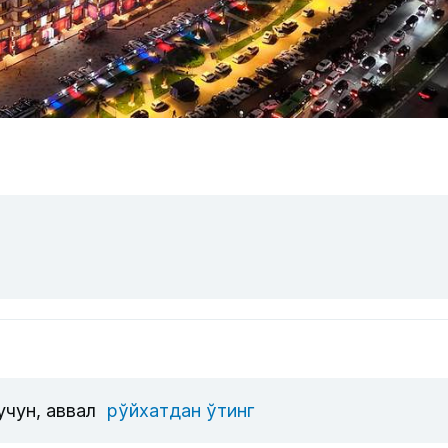
учун, аввал
рўйхатдан ўтинг