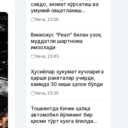
савдо, хизмат кўрсатиш ва
умумий овқатланиш
корхоналари қанча солиқ
Кеча, 23:56
тўлагани очиқланди
Винисиус “Реал” билан узоқ
муддатли шартнома
имзолади
Кеча, 23:45
Ҳусийлар ҳукумат кучларига
қарши ракеталар учирди,
камида 30 киши ҳалок бўлди
Кеча, 23:35
Тошкентда Кичик ҳалқа
автомобил йўлининг бир
қисми тўрт кунга ёпилди
(харита)