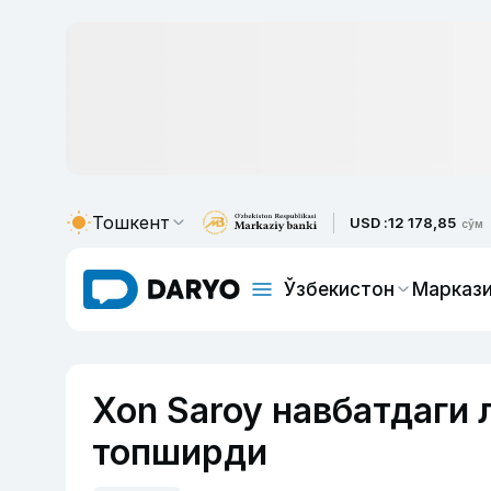
Тошкент
USD :
12 178,85
сўм
Ўзбекистон
Маркази
Xon Saroy навбатдаги 
топширди