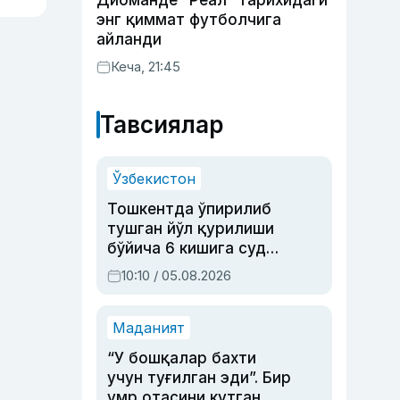
Диоманде “Реал” тарихидаги
энг қиммат футболчига
айланди
Кеча, 21:45
Тавсиялар
Ўзбекистон
Тошкентда ўпирилиб
тушган йўл қурилиши
бўйича 6 кишига суд
ҳукми ўқилди
10:10 / 05.08.2026
Маданият
“У бошқалар бахти
учун туғилган эди”. Бир
умр отасини кутган