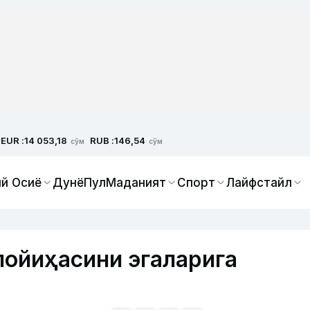
EUR :
RUB :
14 053,18
146,54
сўм
сўм
й Осиё
Дунё
Пул
Маданият
Спорт
Лайфстайл
лойиҳасини эгаларига