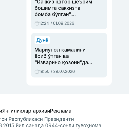
“Саккиз қатор шеърим
бошимга саккизта
бомба бўлган”.
Абдулла Ориповни
12:24 / 01.08.2026
сиёсий айбловлардан
асраб қолган воқеа
Дунё
Мариупол қамалини
ёриб ўтган ва
“Изварино қозони”дан
чиққан қаҳрамон —
19:50 / 29.07.2026
Украина армияси бош
қўмондони Драпатий
ҳақида
и
Янгиликлар архиви
Реклама
стон Республикаси Президенти
3.2015 йил санада 0944-сонли гувоҳнома