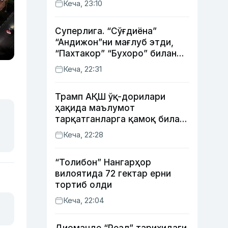
Кеча, 23:10
Суперлига. “Сўғдиёна”
“Андижон”ни мағлуб этди,
“Пахтакор” “Бухоро” билан
жанговар дуранг қайд этди
Кеча, 22:31
Трамп АҚШ ўқ-дорилари
ҳақида маълумот
тарқатганларга қамоқ билан
таҳдид қилди
Кеча, 22:28
“Толибон” Нангарҳор
вилоятида 72 гектар ерни
тортиб олди
Кеча, 22:04