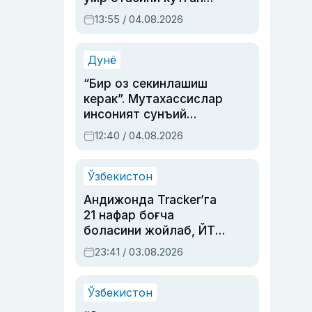
актриса ва дубльяж
13:55 / 04.08.2026
устаси Римма
Аҳмедованинг
синовларга тўла ҳаёти
Дунё
“Бир оз секинлашиш
керак”. Мутахассислар
инсоният сунъий
интеллектни бошқара
12:40 / 04.08.2026
олмай қолишидан
хавотир билдирди
Ўзбекистон
Андижонда Tracker’га
21 нафар боғча
боласини жойлаб, ЙТҲ
содир этган аёлга суд
23:41 / 03.08.2026
ҳукми ўқилди
Ўзбекистон