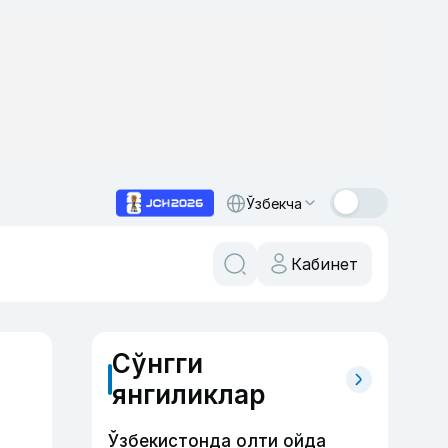
Ўзбекча
Кабинет
Сўнгги
янгиликлар
Ўзбекистонда олти ойда