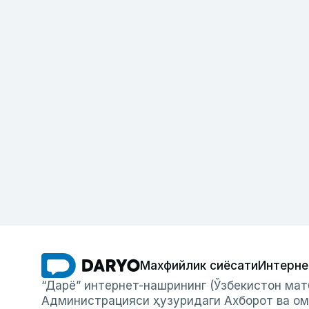
Махфийлик сиёсати
Интерне
“Дарё” интернет-нашрининг (Ўзбекистон мат
Администрацияси ҳузуридаги Ахборот ва ом