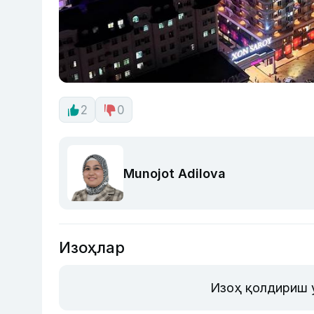
2
0
Munojot Adilova
Изоҳлар
Изоҳ қолдириш 