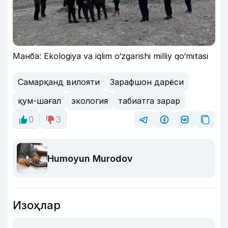
Манба: Ekologiya va iqlim o‘zgarishi milliy qo‘mitasi
Самарқанд вилояти
Зарафшон дарёси
қум-шағал
экология
табиатга зарар
0
3
Humoyun Murodov
Изоҳлар