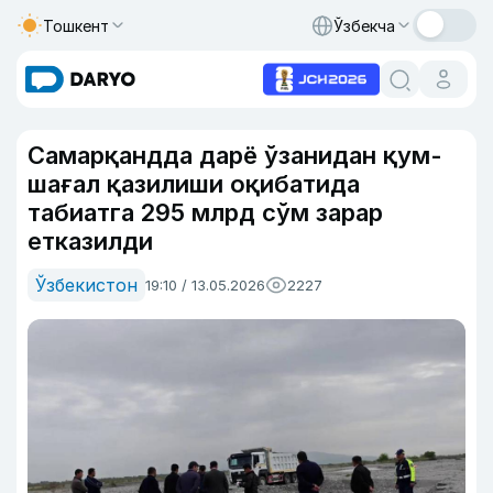
Тошкент
Ўзбекча
Самарқандда дарё ўзанидан қум-
шағал қазилиши оқибатида
табиатга 295 млрд сўм зарар
етказилди
Ўзбекистон
19:10 / 13.05.2026
2227