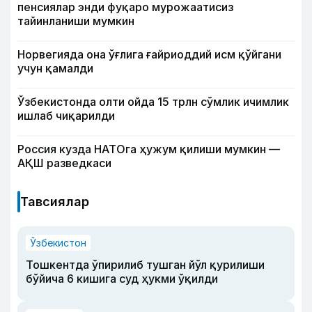
пенсиялар энди фуқаро мурожаатисиз
тайинланиши мумкин
Норвегияда она ўғлига ғайриоддий исм қўйгани
учун қамалди
Ўзбекистонда олти ойда 15 трлн сўмлик ичимлик
ишлаб чиқарилди
Россия кузда НАТОга ҳужум қилиши мумкин —
АҚШ разведкаси
Тавсиялар
Ўзбекистон
Тошкентда ўпирилиб тушган йўл қурилиши
бўйича 6 кишига суд ҳукми ўқилди