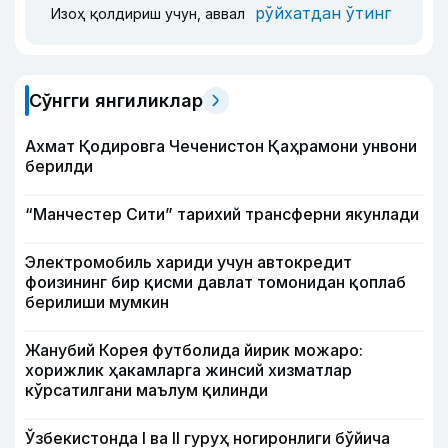
рўйхатдан ўтинг
Изоҳ қолдириш учун, аввал
Сўнгги янгиликлар
Ахмат Қодировга Чеченистон Қаҳрамони унвони
берилди
“Манчестер Сити” тарихий трансферни якунлади
Электромобиль хариди учун автокредит
фоизининг бир қисми давлат томонидан қоплаб
берилиши мумкин
Жанубий Корея футболида йирик можаро:
хорижлик ҳакамларга жинсий хизматлар
кўрсатилгани маълум қилинди
Ўзбекистонда I ва II гуруҳ ногиронлиги бўйича