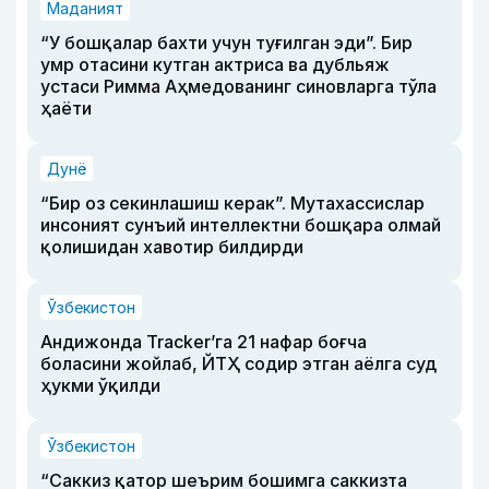
Маданият
“У бошқалар бахти учун туғилган эди”. Бир
умр отасини кутган актриса ва дубльяж
устаси Римма Аҳмедованинг синовларга тўла
ҳаёти
Дунё
“Бир оз секинлашиш керак”. Мутахассислар
инсоният сунъий интеллектни бошқара олмай
қолишидан хавотир билдирди
Ўзбекистон
Андижонда Tracker’га 21 нафар боғча
боласини жойлаб, ЙТҲ содир этган аёлга суд
ҳукми ўқилди
Ўзбекистон
“Саккиз қатор шеърим бошимга саккизта