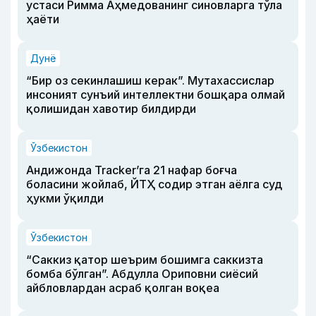
устаси Римма Аҳмедованинг синовларга тўла
ҳаёти
Дунё
“Бир оз секинлашиш керак”. Мутахассислар
инсоният сунъий интеллектни бошқара олмай
қолишидан хавотир билдирди
Ўзбекистон
Андижонда Tracker’га 21 нафар боғча
боласини жойлаб, ЙТҲ содир этган аёлга суд
ҳукми ўқилди
Ўзбекистон
“Саккиз қатор шеърим бошимга саккизта
бомба бўлган”. Абдулла Ориповни сиёсий
айбловлардан асраб қолган воқеа