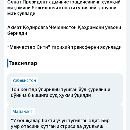
Сенат Президент администрациясининг ҳуқуқий
мақомини белгиловчи конституциявий қонунни
маъқуллади
Ахмат Қодировга Чеченистон Қаҳрамони унвони
берилди
“Манчестер Сити” тарихий трансферни якунлади
Тавсиялар
Ўзбекистон
Тошкентда ўпирилиб тушган йўл қурилиши
бўйича 6 кишига суд ҳукми ўқилди
Маданият
“У бошқалар бахти учун туғилган эди”. Бир
умр отасини кутган актриса ва дубльяж