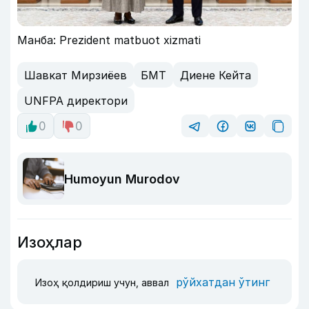
Манба: Prezident matbuot xizmati
Шавкат Мирзиёев
БМТ
Диене Кейта
UNFPA директори
0
0
Humoyun Murodov
Изоҳлар
рўйхатдан ўтинг
Изоҳ қолдириш учун, аввал