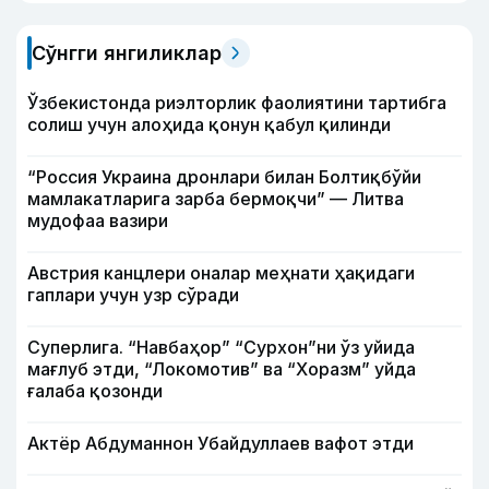
Сўнгги янгиликлар
Ўзбекистонда риэлторлик фаолиятини тартибга
солиш учун алоҳида қонун қабул қилинди
“Россия Украина дронлари билан Болтиқбўйи
мамлакатларига зарба бермоқчи” — Литва
мудофаа вазири
Австрия канцлери оналар меҳнати ҳақидаги
гаплари учун узр сўради
Суперлига. “Навбаҳор” “Сурхон”ни ўз уйида
мағлуб этди, “Локомотив” ва “Хоразм” уйда
ғалаба қозонди
Актёр Абду­маннон Убайдуллаев вафот этди