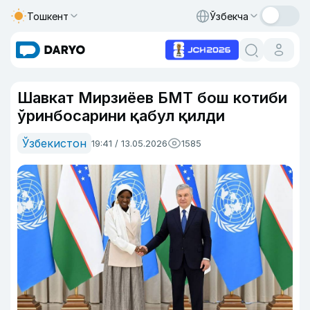
Тошкент
Ўзбекча
Шавкат Мирзиёев БМТ бош котиби
ўринбосарини қабул қилди
Ўзбекистон
19:41 / 13.05.2026
1585