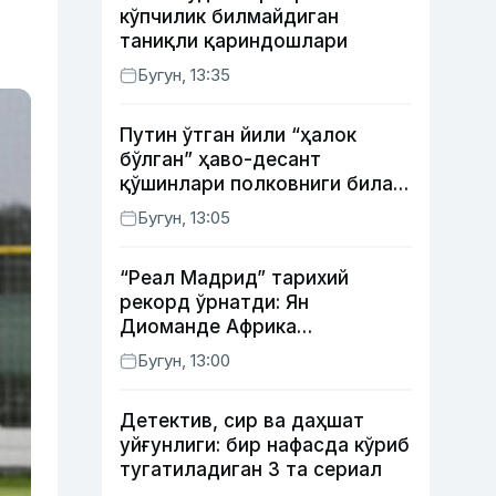
кўпчилик билмайдиган
таниқли қариндошлари
Бугун, 13:35
Путин ўтган йили “ҳалок
бўлган” ҳаво-десант
қўшинлари полковниги билан
телефон орқали
Бугун, 13:05
суҳбатлашди
“Реал Мадрид” тарихий
рекорд ўрнатди: Ян
Диоманде Африка
футболидаги энг қиммат
Бугун, 13:00
трансферга айланди
Детектив, сир ва даҳшат
уйғунлиги: бир нафасда кўриб
тугатиладиган 3 та сериал