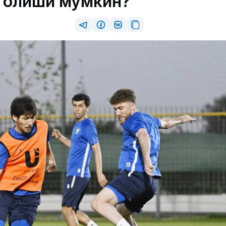
б олиши мумкин?