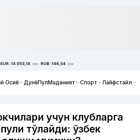
EUR :
RUB :
14 053,18
146,54
сўм
сўм
й Осиё
Дунё
Пул
Маданият
Спорт
Лайфстайл
кчилари учун клубларга
пули тўлайди: ўзбек