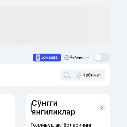
Ўзбекча
Кабинет
Сўнгги
янгиликлар
Голливуд актёрларининг