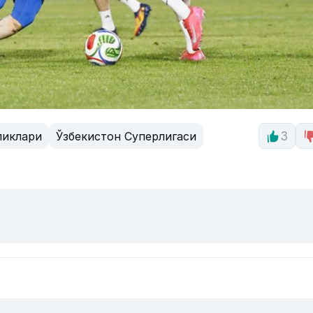
ликлари
Ўзбекистон Суперлигаси
3