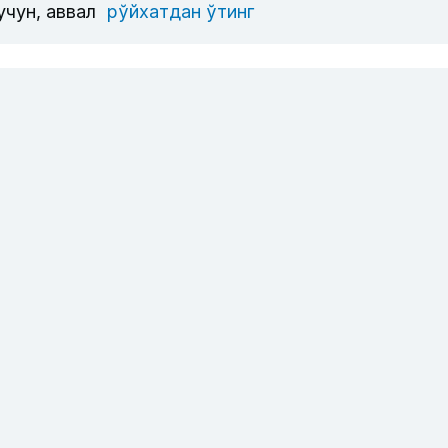
учун, аввал
рўйхатдан ўтинг