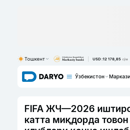
Тошкент
USD :
12 178,85
сўм
Ўзбекистон
Маркази
FIFA ЖЧ—2026 иштиро
катта миқдорда товон 