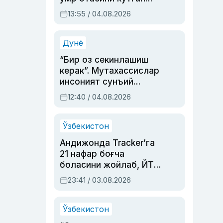
актриса ва дубльяж
13:55 / 04.08.2026
устаси Римма
Аҳмедованинг
синовларга тўла ҳаёти
Дунё
“Бир оз секинлашиш
керак”. Мутахассислар
инсоният сунъий
интеллектни бошқара
12:40 / 04.08.2026
олмай қолишидан
хавотир билдирди
Ўзбекистон
Андижонда Tracker’га
21 нафар боғча
боласини жойлаб, ЙТҲ
содир этган аёлга суд
23:41 / 03.08.2026
ҳукми ўқилди
Ўзбекистон