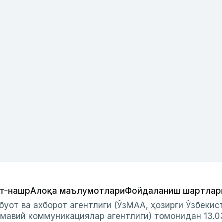
т-нашр
Алоқа маълумотлари
Фойдаланиш шартлар
буот ва ахборот агентлиги (ЎзМАА, ҳозирги Ўзбеки
мавий коммуникациялар агентлиги) томонидан 13.0