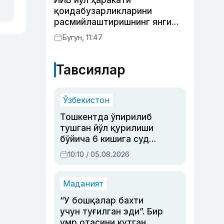
ИИВ йўл ҳаракати
Раҳимова
қоидабузарликларини
расмийлаштиришнинг янги
тартибини таклиф қилди
Бугун, 11:47
Тавсиялар
Ўзбекистон
Тошкентда ўпирилиб
тушган йўл қурилиши
бўйича 6 кишига суд
ҳукми ўқилди
10:10 / 05.08.2026
Маданият
“У бошқалар бахти
учун туғилган эди”. Бир
умр отасини кутган