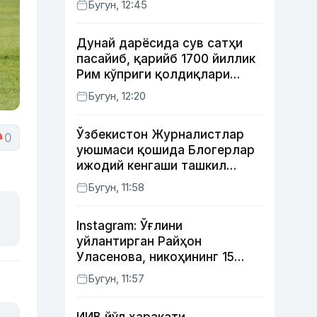
Бугун, 12:45
Дунай дарёсида сув сатҳи
пасайиб, қарийб 1700 йиллик
Рим кўприги қолдиқлари
кўринди
Бугун, 12:20
Ўзбекистон Журналистлар
0
уюшмаси қошида Блогерлар
ижодий кенгаши ташкил
этилди
Бугун, 11:58
Instagram: Ўғлини
уйлантирган Райҳон
Уласенова, никоҳининг 15
йиллигини нишонлаган турк
Бугун, 11:57
актёрлари ва Камелот
қасрига саёҳат қилган Зебо