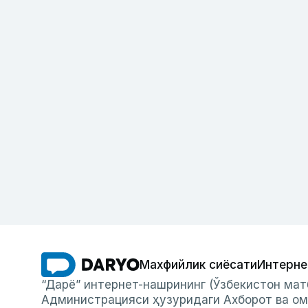
Махфийлик сиёсати
Интерне
“Дарё” интернет-нашрининг (Ўзбекистон мат
Администрацияси ҳузуридаги Ахборот ва ом