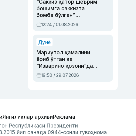
“Саккиз қатор шеърим
бошимга саккизта
бомба бўлган”.
Абдулла Ориповни
12:24 / 01.08.2026
сиёсий айбловлардан
асраб қолган воқеа
Дунё
Мариупол қамалини
ёриб ўтган ва
“Изварино қозони”дан
чиққан қаҳрамон —
19:50 / 29.07.2026
Украина армияси бош
қўмондони Драпатий
ҳақида
и
Янгиликлар архиви
Реклама
стон Республикаси Президенти
3.2015 йил санада 0944-сонли гувоҳнома