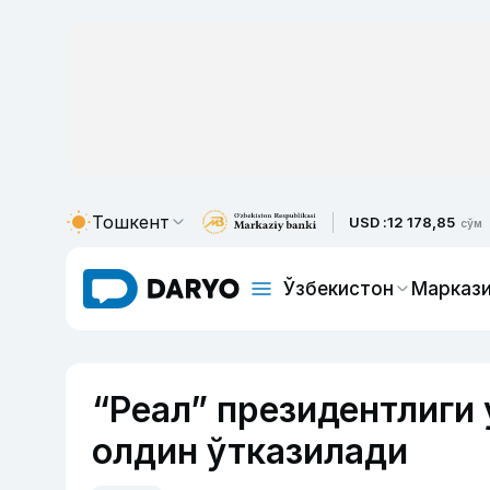
Тошкент
USD :
12 178,85
сўм
Ўзбекистон
Маркази
“Реал” президентлиги
олдин ўтказилади