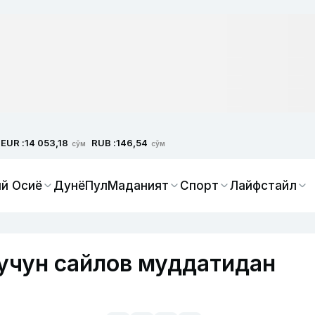
EUR :
RUB :
14 053,18
146,54
сўм
сўм
й Осиё
Дунё
Пул
Маданият
Спорт
Лайфстайл
 учун сайлов муддатидан