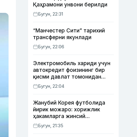
Қаҳрамони унвони берилди
Бугун, 22:31
“Манчестер Сити” тарихий
трансферни якунлади
Бугун, 22:06
Электромобиль хариди учун
автокредит фоизининг бир
қисми давлат томонидан
қоплаб берилиши мумкин
Бугун, 22:04
Жанубий Корея футболида
йирик можаро: хорижлик
ҳакамларга жинсий
хизматлар кўрсатилгани
Бугун, 21:35
маълум қилинди