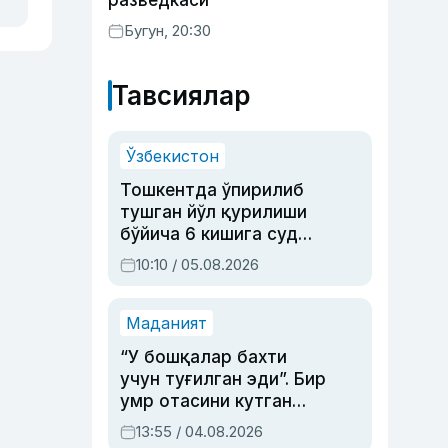
разведкаси
Бугун, 20:30
Тавсиялар
Ўзбекистон
Тошкентда ўпирилиб
тушган йўл қурилиши
бўйича 6 кишига суд
ҳукми ўқилди
10:10 / 05.08.2026
Маданият
“У бошқалар бахти
учун туғилган эди”. Бир
умр отасини кутган
актриса ва дубльяж
13:55 / 04.08.2026
устаси Римма