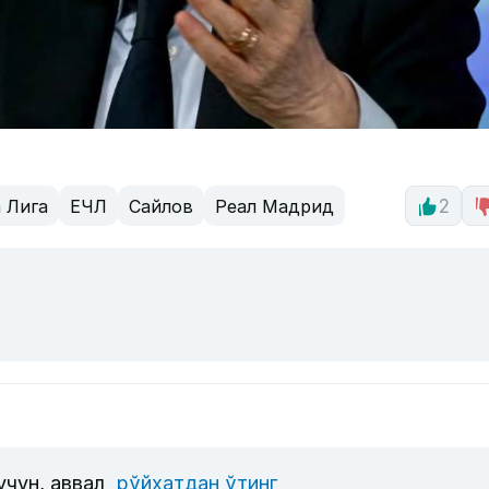
 Лига
ЕЧЛ
Сайлов
Реал Мадрид
2
учун, аввал
рўйхатдан ўтинг