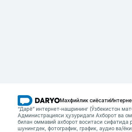
Махфийлик сиёсати
Интерне
“Дарё” интернет-нашрининг (Ўзбекистон мат
Администрацияси ҳузуридаги Ахборот ва ом
билан оммавий ахборот воситаси сифатида р
шунингдек, фотографик, график, аудио ва/ёк