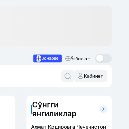
Ўзбекча
Кабинет
Сўнгги
янгиликлар
Ахмат Қодировга Чеченистон