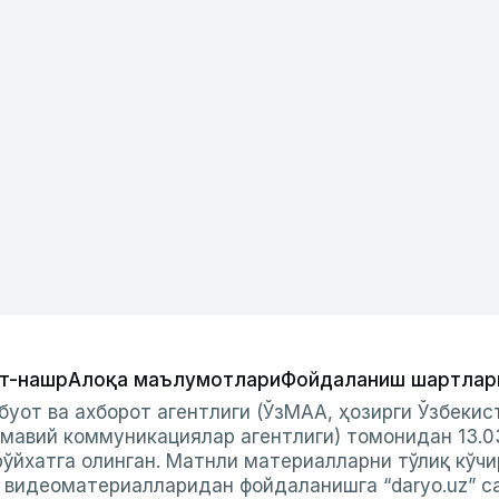
т-нашр
Алоқа маълумотлари
Фойдаланиш шартлар
буот ва ахборот агентлиги (ЎзМАА, ҳозирги Ўзбеки
мавий коммуникациялар агентлиги) томонидан 13.0
ўйхатга олинган. Матнли материалларни тўлиқ кўчи
и видеоматериалларидан фойдаланишга “daryo.uz” с