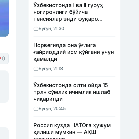
Ўзбекистонда I ва II гуруҳ
ногиронлиги бўйича
пенсиялар энди фуқаро
мурожаатисиз тайинланиши
Бугун, 21:30
мумкин
Норвегияда она ўғлига
ғайриоддий исм қўйгани учун
0
қамалди
Бугун, 21:18
Ўзбекистонда олти ойда 15
трлн сўмлик ичимлик ишлаб
чиқарилди
Бугун, 20:45
Россия кузда НАТОга ҳужум
қилиши мумкин — АҚШ