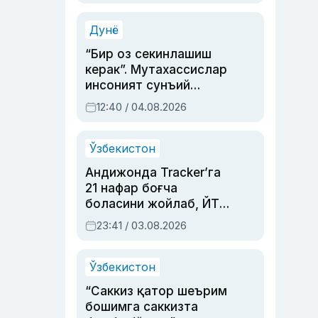
Аҳмедованинг
синовларга тўла ҳаёти
Дунё
“Бир оз секинлашиш
керак”. Мутахассислар
инсоният сунъий
интеллектни бошқара
12:40 / 04.08.2026
олмай қолишидан
хавотир билдирди
Ўзбекистон
Андижонда Tracker’га
21 нафар боғча
боласини жойлаб, ЙТҲ
содир этган аёлга суд
23:41 / 03.08.2026
ҳукми ўқилди
Ўзбекистон
“Саккиз қатор шеърим
бошимга саккизта