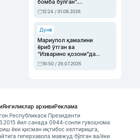
бомба бўлган”.
Абдулла Ориповни
12:24 / 01.08.2026
сиёсий айбловлардан
асраб қолган воқеа
Дунё
Мариупол қамалини
ёриб ўтган ва
“Изварино қозони”дан
чиққан қаҳрамон —
19:50 / 29.07.2026
Украина армияси бош
қўмондони Драпатий
ҳақида
и
Янгиликлар архиви
Реклама
стон Республикаси Президенти
3.2015 йил санада 0944-сонли гувоҳнома
риш ёки қисман иқтибос келтиришга,
айтига гиперхавола мавжуд бўлган ва/ёки