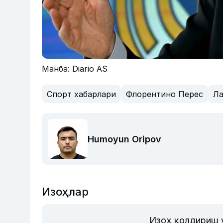
Манба: Diario AS
Спорт хабарлари
Флорентино Перес
Ла
Humoyun Oripov
Изоҳлар
Изоҳ қолдириш 