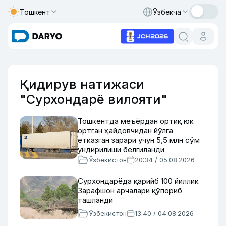
Тошкент
Ўзбекча
Қидирув натижаси
"Сурхондарё вилояти"
Тошкентда меъёрдан ортиқ юк
ортган ҳайдовчидан йўлга
етказган зарари учун 5,5 млн сўм
ундирилиши белгиланди
Ўзбекистон
20:34 / 05.08.2026
Сурхондарёда қарийб 100 йиллик
Зарафшон арчалари қўпориб
ташланди
Ўзбекистон
13:40 / 04.08.2026