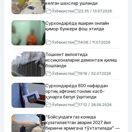
келган шахслар ушланди
Ўзбекистон
22:35 / 13.07.2026
Сурхондарёда яширин онлайн
қимор бункери фош этилди
Ўзбекистон
14:06 / 11.07.2026
Тошкент вилоятида
иссиқхоналарни демонтаж қилиш
бошланди
Ўзбекистон
19:18 / 02.07.2026
Сурхондарёда 600 нафардан
ортиқ афғонистонлик касб-
ҳунарга бепул ўқитилди
Ўзбекистон
17:12 / 28.06.2026
“Бойсундаги газ конида
кузатилаётган авария 2027 йил
биринчи ярмигача тўхтатилади” —