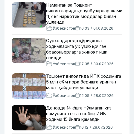
Наманган ва Тошкент
вилоятларида қонунбузарлар жами
11,7 кг наркотик моддалар билан
ушланди
Ўзбекистон
16:33 / 01.08.2026
Сурхондарёда қўриқхона
ходимларига ўқ узиб қочган
браконьерларга жиноят иши
очилди
Ўзбекистон
17:35 / 30.07.2026
Тошкент вилоятида ЙПХ ходимига
5 млн сўм пора беришга уринган
маст ҳайдовчи ушланди
Ўзбекистон
12:05 / 28.07.2026
Деновда 14 ёшга тўлмаган қиз
номусига тегган собиқ ИИБ
ходими 15 йилга қамалди
Ўзбекистон
10:12 / 28.07.2026