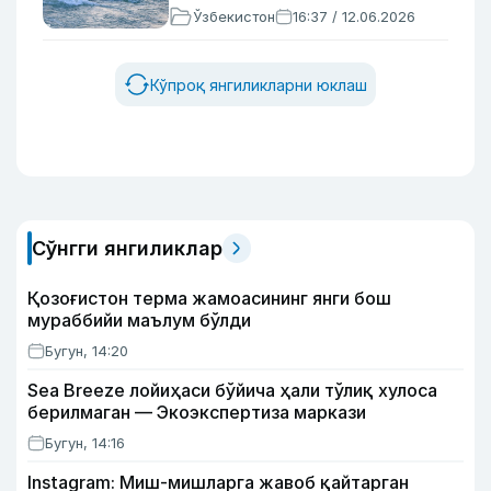
Ўзбекистон
16:37 / 12.06.2026
Кўпроқ янгиликларни юклаш
Сўнгги янгиликлар
Қозоғистон терма жамоасининг янги бош
мураббийи маълум бўлди
Бугун, 14:20
Sea Breeze лойиҳаси бўйича ҳали тўлиқ хулоса
берилмаган — Экоэкспертиза маркази
Бугун, 14:16
Instagram: Миш-мишларга жавоб қайтарган