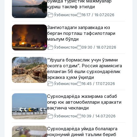
бўйида туристик мажмуалар
қуриш таклиф этилди
Ўзбекистон
16:17 / 19.07.2026
Зангиотадаги заправкада юз
берган портлаш тафсилотлари
маълум бўлди
Ўзбекистон
09:30 / 18.07.2026
“Урушга бормаслик учун ўзимни
окопга отдим”. Россия армиясига
ёлланган 56 ёшли сурхондарёлик
эркакка ҳукм ўқилди
Ўзбекистон
16:45 / 17.07.2026
Сурхондарёда жазирама сабаб
оғир юк автомобиллари ҳаракати
вақтинча чекланди
Ўзбекистон
10:39 / 14.07.2026
Сурхондарёда уйида болаларга
ноқонуний диний таълим бериб