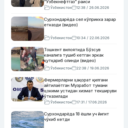
“Ўзбекнефтгаз” раиси
Ўзбекистон
12:38 / 26.06.2026
Сурхондарёда сел кўприкка зарар
етказди (видео)
Ўзбекистон
10:34 / 22.06.2026
Тошкент вилоятида Бўзсув
каналига тушиб кетган эркак
қутқариб олинди (видео)
Ўзбекистон
22:38 / 19.06.2026
Фермерларни ҳақорат қилгани
айтилаётган Музработ тумани
ҳокими устидан хизмат текшируви
ўтказилади
Ўзбекистон
17:31 / 17.06.2026
Сурхондарёда 18 ёшли уч йигит
чўкиб кетди