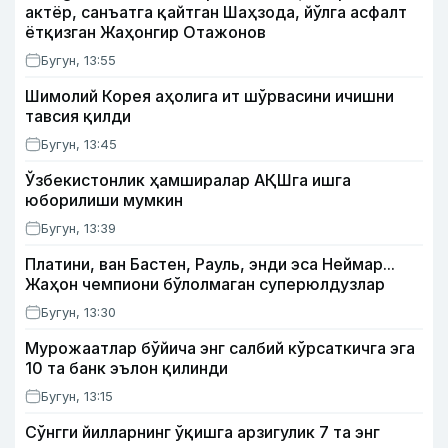
актёр, санъатга қайтган Шаҳзода, йўлга асфалт
ётқизган Жаҳонгир Отажонов
Бугун, 13:55
Шимолий Корея аҳолига ит шўрвасини ичишни
тавсия қилди
Бугун, 13:45
Ўзбекистонлик ҳамширалар АҚШга ишга
юборилиши мумкин
Бугун, 13:39
Платини, ван Бастен, Рауль, энди эса Неймар...
Жаҳон чемпиони бўлолмаган суперюлдузлар
Бугун, 13:30
Мурожаатлар бўйича энг салбий кўрсаткичга эга
10 та банк эълон қилинди
Бугун, 13:15
Сўнгги йилларнинг ўқишга арзигулик 7 та энг