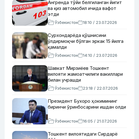
Ангренда тўйи белгиланган йигит
ва қиз автомобил ичида вафот
этди
Ўзбекистон
18:10 / 23.07.2026
Сурхондарёда қўшнисини
ўлдирмоқчи бўлган эркак 15 йилга
қамалди
Ўзбекистон
14:10 / 23.07.2026
Шавкат Мирзиёев Тошкент
вилояти жамоатчилиги вакиллари
билан учрашди
Ўзбекистон
23:18 / 22.07.2026
Президент Бухоро ҳокимининг
биринчи ўринбосарини ишдан олди
Ўзбекистон
16:05 / 21.07.2026
Тошкент вилоятидаги Сирдарё