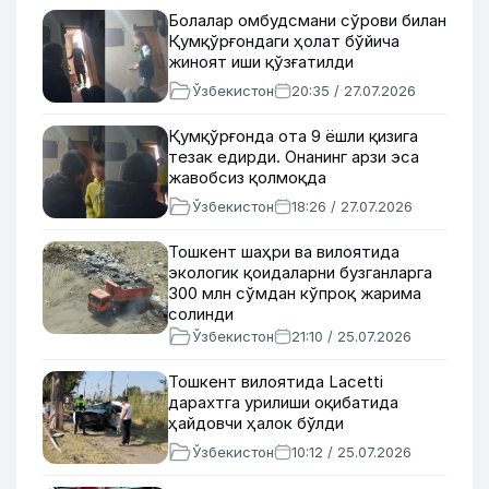
Болалар омбудсмани сўрови билан
Қумқўрғондаги ҳолат бўйича
жиноят иши қўзғатилди
Ўзбекистон
20:35 / 27.07.2026
Қумқўрғонда ота 9 ёшли қизига
тезак едирди. Онанинг арзи эса
жавобсиз қолмоқда
Ўзбекистон
18:26 / 27.07.2026
Тошкент шаҳри ва вилоятида
экологик қоидаларни бузганларга
300 млн сўмдан кўпроқ жарима
солинди
Ўзбекистон
21:10 / 25.07.2026
Тошкент вилоятида Lacetti
дарахтга урилиши оқибатида
ҳайдовчи ҳалок бўлди
Ўзбекистон
10:12 / 25.07.2026