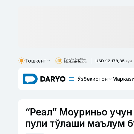
Тошкент
USD :
12 178,85
сўм
Ўзбекистон
Маркази
“Реал” Моуриньо учун
пули тўлаши маълум 