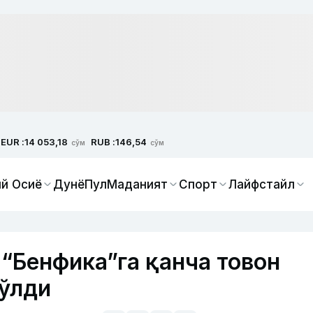
EUR :
RUB :
14 053,18
146,54
сўм
сўм
й Осиё
Дунё
Пул
Маданият
Спорт
Лайфстайл
 “Бенфика”га қанча товон
бўлди