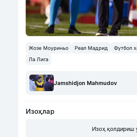
Жозе Моуриньо
Реал Мадрид
Футбол х
Ла Лига
Jamshidjon Mahmudov
Изоҳлар
Изоҳ қолдириш 