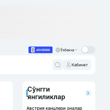
Ўзбекча
Кабинет
Сўнгги
янгиликлар
Австрия канцлери оналар