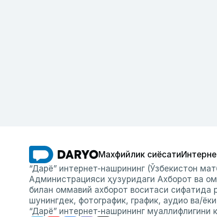
Махфийлик сиёсати
Интерне
“Дарё” интернет-нашрининг (Ўзбекистон мат
Администрацияси ҳузуридаги Ахборот ва ом
билан оммавий ахборот воситаси сифатида р
шунингдек, фотографик, график, аудио ва/ёк
“Дарё” интернет-нашрининг муаллифлигини к