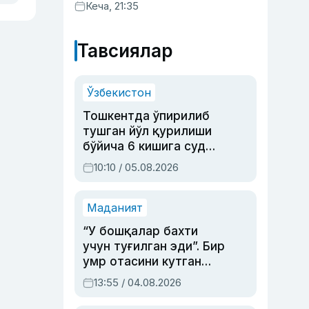
хизматлар кўрсатилгани
Кеча, 21:35
маълум қилинди
Тавсиялар
Ўзбекистон
Тошкентда ўпирилиб
тушган йўл қурилиши
бўйича 6 кишига суд
ҳукми ўқилди
10:10 / 05.08.2026
Маданият
“У бошқалар бахти
учун туғилган эди”. Бир
умр отасини кутган
актриса ва дубльяж
13:55 / 04.08.2026
устаси Римма
Аҳмедованинг