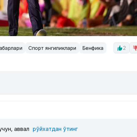
абарлари
Спорт янгиликлари
Бенфика
2
учун, аввал
рўйхатдан ўтинг