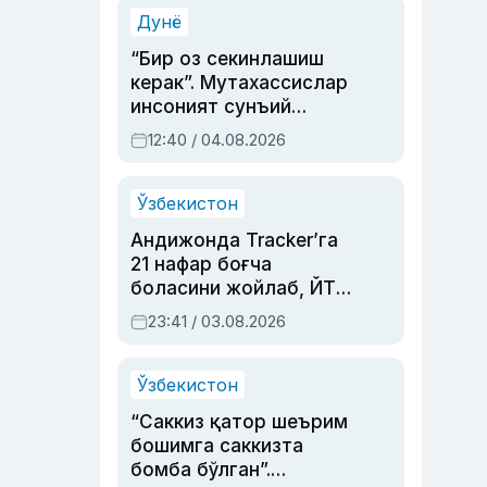
синовларга тўла ҳаёти
Дунё
“Бир оз секинлашиш
керак”. Мутахассислар
инсоният сунъий
интеллектни бошқара
12:40 / 04.08.2026
олмай қолишидан
хавотир билдирди
Ўзбекистон
Андижонда Tracker’га
21 нафар боғча
боласини жойлаб, ЙТҲ
содир этган аёлга суд
23:41 / 03.08.2026
ҳукми ўқилди
Ўзбекистон
“Саккиз қатор шеърим
бошимга саккизта
бомба бўлган”.