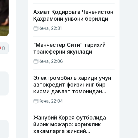
Ахмат Қодировга Чеченистон
Қаҳрамони унвони берилди
Кеча, 22:31
“Манчестер Сити” тарихий
0
трансферни якунлади
Кеча, 22:06
Электромобиль хариди учун
автокредит фоизининг бир
қисми давлат томонидан
қоплаб берилиши мумкин
Кеча, 22:04
Жанубий Корея футболида
йирик можаро: хорижлик
ҳакамларга жинсий