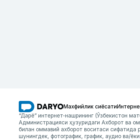
Махфийлик сиёсати
Интерне
“Дарё” интернет-нашрининг (Ўзбекистон мат
Администрацияси ҳузуридаги Ахборот ва ом
билан оммавий ахборот воситаси сифатида р
шунингдек, фотографик, график, аудио ва/ёк