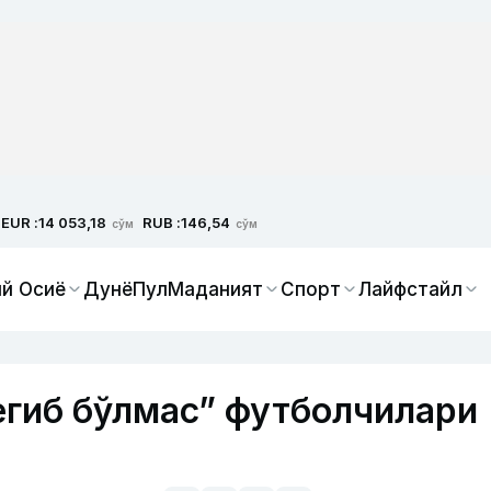
EUR :
RUB :
14 053,18
146,54
сўм
сўм
й Осиё
Дунё
Пул
Маданият
Спорт
Лайфстайл
егиб бўлмас” футболчилари