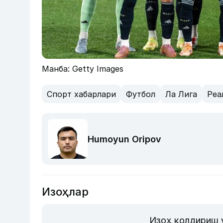
Манба: Getty Images
Спорт хабарлари
Футбол
Ла Лига
Реа
Humoyun Oripov
Изоҳлар
Изоҳ қолдириш 