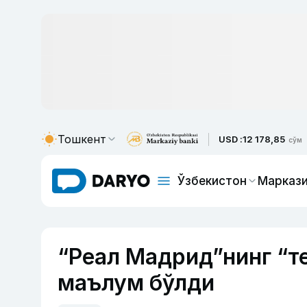
Тошкент
USD :
12 178,85
сўм
Ўзбекистон
Маркази
“Реал Мадрид”нинг “т
маълум бўлди