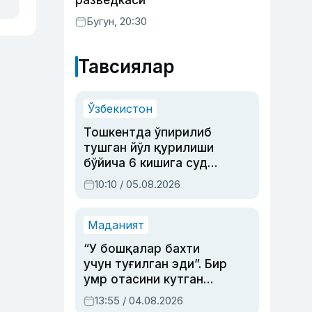
разведкаси
Бугун, 20:30
Тавсиялар
Ўзбекистон
Тошкентда ўпирилиб
тушган йўл қурилиши
бўйича 6 кишига суд
ҳукми ўқилди
10:10 / 05.08.2026
Маданият
“У бошқалар бахти
учун туғилган эди”. Бир
умр отасини кутган
актриса ва дубльяж
13:55 / 04.08.2026
устаси Римма