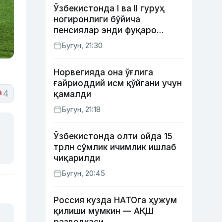
Ўзбекистонда I ва II гуруҳ
ногиронлиги бўйича
пенсиялар энди фуқаро
мурожаатисиз тайинланиши
Бугун, 21:30
мумкин
Норвегияда она ўғлига
ғайриоддий исм қўйгани учун
4
қамалди
Бугун, 21:18
Ўзбекистонда олти ойда 15
трлн сўмлик ичимлик ишлаб
чиқарилди
Бугун, 20:45
Россия кузда НАТОга ҳужум
қилиши мумкин — АҚШ