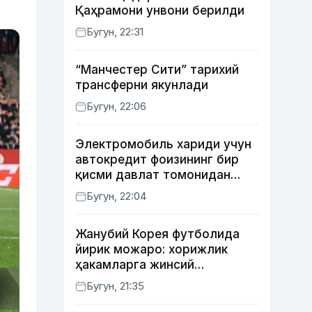
Қаҳрамони унвони берилди
Бугун, 22:31
“Манчестер Сити” тарихий
трансферни якунлади
Бугун, 22:06
Электромобиль хариди учун
автокредит фоизининг бир
қисми давлат томонидан
қоплаб берилиши мумкин
Бугун, 22:04
Жанубий Корея футболида
йирик можаро: хорижлик
ҳакамларга жинсий
хизматлар кўрсатилгани
Бугун, 21:35
маълум қилинди