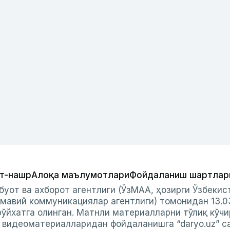
т-нашр
Алоқа маълумотлари
Фойдаланиш шартлар
буот ва ахборот агентлиги (ЎзМАА, ҳозирги Ўзбеки
мавий коммуникациялар агентлиги) томонидан 13.0
ўйхатга олинган. Матнли материалларни тўлиқ кўчи
и видеоматериалларидан фойдаланишга “daryo.uz” с