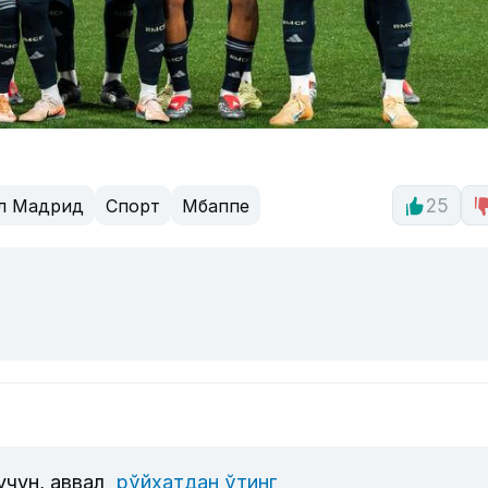
л Мадрид
Спорт
Мбаппе
25
учун, аввал
рўйхатдан ўтинг