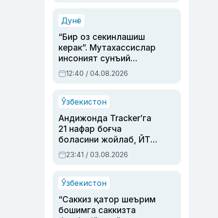
Аҳмедованинг
синовларга тўла ҳаёти
Дунё
“Бир оз секинлашиш
керак”. Мутахассислар
инсоният сунъий
интеллектни бошқара
12:40 / 04.08.2026
олмай қолишидан
хавотир билдирди
Ўзбекистон
Андижонда Tracker’га
21 нафар боғча
боласини жойлаб, ЙТҲ
содир этган аёлга суд
23:41 / 03.08.2026
ҳукми ўқилди
Ўзбекистон
“Саккиз қатор шеърим
бошимга саккизта