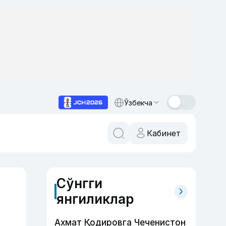
Ўзбекча
Кабинет
Сўнгги
янгиликлар
Ахмат Қодировга Чеченистон