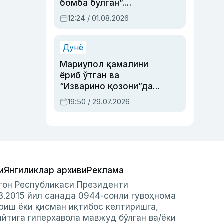
бомба бўлган”.
Абдулла Ориповни
12:24 / 01.08.2026
сиёсий айбловлардан
асраб қолган воқеа
Дунё
Мариупол қамалини
ёриб ўтган ва
“Изварино қозони”дан
чиққан қаҳрамон —
19:50 / 29.07.2026
Украина армияси бош
қўмондони Драпатий
ҳақида
и
Янгиликлар архиви
Реклама
стон Республикаси Президенти
3.2015 йил санада 0944-сонли гувоҳнома
риш ёки қисман иқтибос келтиришга,
айтига гиперхавола мавжуд бўлган ва/ёки