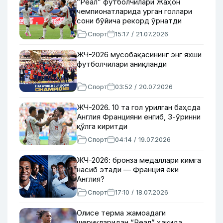
“Реал” футболчилари Жаҳон
чемпионатларида урган голлари
сони бўйича рекорд ўрнатди
Спорт
15:17 / 21.07.2026
ЖЧ-2026 мусобақасининг энг яхши
футболчилари аниқланди
Спорт
03:52 / 20.07.2026
ЖЧ-2026. 10 та гол урилган баҳсда
Англия Францияни енгиб, 3-ўринни
қўлга киритди
Спорт
04:14 / 19.07.2026
ЖЧ-2026: бронза медаллари кимга
насиб этади — Франция ёки
Англия?
Спорт
17:10 / 18.07.2026
Олисе терма жамоадаги
шерикларидан “Реал” ҳақида