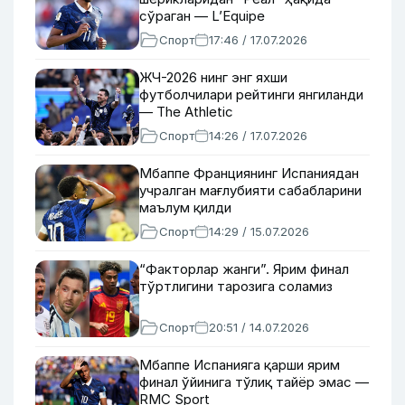
сўраган — L’Equipe
Спорт
17:46 / 17.07.2026
ЖЧ-2026 нинг энг яхши
футболчилари рейтинги янгиланди
— The Athletic
Спорт
14:26 / 17.07.2026
Мбаппе Франциянинг Испаниядан
учралган мағлубияти сабабларини
маълум қилди
Спорт
14:29 / 15.07.2026
“Факторлар жанги”. Ярим финал
тўртлигини тарозига соламиз
Спорт
20:51 / 14.07.2026
Мбаппе Испанияга қарши ярим
финал ўйинига тўлиқ тайёр эмас —
RMC Sport