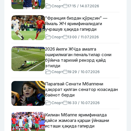
Спорт
17:15 / 14.07.2026
“Франция биздан қўрқсин” —
Ямаль ЖЧ яримфиналидаги
учрашув ҳақида гапирди
Спорт
13:00 / 11.07.2026
2026 йилги ЖЧда амалга
оширилмаган пенальтилар сони
бўйича тарихий рекорд қайд
этилди
Спорт
19:29 / 10.07.2026
Парагвай Сенати Мбаппени
ҳақорат қилган сенатор юзасидан
баёнот берди
Спорт
16:33 / 10.07.2026
Килиан Мбаппе яримфиналда
қайси жамоага қарши ўйнашни
исташи ҳақида гапирди