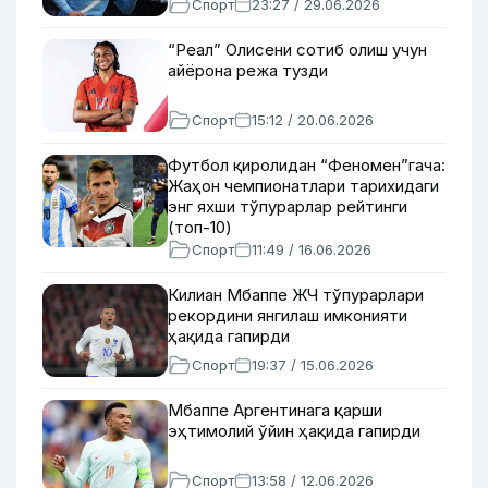
Спорт
23:27 / 29.06.2026
“Реал” Олисени сотиб олиш учун
айёрона режа тузди
Спорт
15:12 / 20.06.2026
Футбол қиролидан “Феномен”гача:
Жаҳон чемпионатлари тарихидаги
энг яхши тўпурарлар рейтинги
(топ-10)
Спорт
11:49 / 16.06.2026
Килиан Мбаппе ЖЧ тўпурарлари
рекордини янгилаш имконияти
ҳақида гапирди
Спорт
19:37 / 15.06.2026
Мбаппе Аргентинага қарши
эҳтимолий ўйин ҳақида гапирди
Спорт
13:58 / 12.06.2026