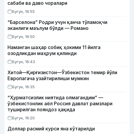
сабаби ва даво чоралари
Бугун, 16:55
“Барселона” Родри учун қанча тўламоқчи
эканлиги маълум бўлди — Романо
Бугун, 16:50
Наманган шаҳар собиқ ҳокими 11 йилга
озодликдан маҳрум қилинди
Бугун, 16:43
Хитой—Қирғизистон—Ўзбекистон темир йўли
Европагача узайтирилиши мумкин
Бугун, 16:35
“Ҳурматсизлик ниятида олмагандим” —
ўзбекистонлик аёл Россия давлат рамзлари
туширилган пояндоз ҳақида
Бугун, 16:20
Доллар расмий курси яна кўтарилди