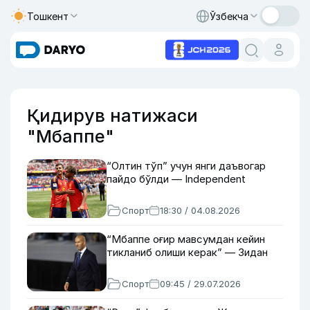
Тошкент
Ўзбекча
Қидирув натижаси
"Мбаппе"
“Олтин тўп” учун янги даъвогар
пайдо бўлди — Independent
Спорт
18:30 / 04.08.2026
“Мбаппе оғир мавсумдан кейин
тикланиб олиши керак” — Зидан
Спорт
09:45 / 29.07.2026