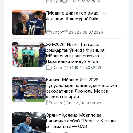
Дунё
13:34 / 07.07.2026
“Мбаппе диктатор эмас” —
Франция бош мураббийи
Спорт
23:32 / 06.07.2026
ЖЧ-2026. Илгиз Танташев
бошқарган ўйинда Франция
Мбаппенинг голи эвазига
Парагвайни мағлуб этди
Спорт
04:10 / 05.07.2026
Килиан Мбаппе ЖЧ-2026
тўпурарлари пойгасидаги асосий
рақобатчиси Лионель Месси
ҳақида гапирди
Спорт
13:02 / 01.07.2026
Эрлинг Ҳоланд Мбаппе ва
Винисиус сабаб “Реал”га ўтишни
истамаяпти — ОАВ