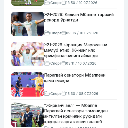
Спорт
13:50 / 10.07.2026
ЖЧ-2026: Килиан Мбаппе тарихий
рекорд ўрнатди
Спорт
09:36 / 10.07.2026
ЖЧ-2026. Франция Марокашни
мағлуб этиб, ЖЧнинг илк
яримфиналчисига айланди
Спорт
03:11 / 10.07.2026
Парагвай сенатори Мбаппени
қаматмоқчи
Спорт
13:30 / 08.07.2026
“Жирканч аёл” — Мбаппе
Парагвай сенатори томонидан
айтилган ирқчилик руҳидаги
ҳақоратларга кескин жавоб
қайтарди