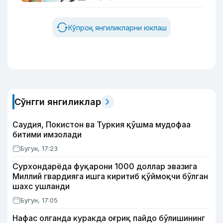
Кўпроқ янгиликларни юклаш
Сўнгги янгиликлар
Саудия, Покистон ва Туркия қўшма мудофаа
битими имзолади
Бугун, 17:23
Сурхондарёда фуқарони 1000 доллар эвазига
Миллий гвардияга ишга киритиб қўймоқчи бўлган
шахс ушланди
Бугун, 17:05
Нафас олганда куракда оғриқ пайдо бўлишининг